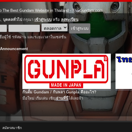
o The Best Gundam Website in Thailand - ThaiGundam.com
ณ,
บุคคลทั่วไป
กรุณา
เข้าสู่ระบบ
หรือ
ลงทะเบียน
ชื่อผู้ใช้ รหัสผ่าน และระยะเวลาในเซสชั่น
 Announcement
กันดั้ม Gundam / กันพลา Gunpla คืออะไร?
มือใหม่ เริ่มเล่น เชิญ
อ่านที่นี่
ได้เลยจ้า
สมัครสมาชิก