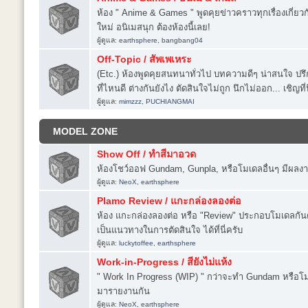
ห้อง " Anime & Games " พูดคุยข่าวคราวทุกเรื่องเกี่ยวก
ใหม่ อนิเมสนุก ต้องห้องนี้เลย!
ผู้ดูแล:
earthsphere
,
bangbang04
Off-Topic / สัพเพเหระ
(Etc.) ห้องพูดคุยสนทนาทั่วไป บทความดีๆ น่าสนใจ ปรึกษ
ที่ไหนดี ต่างกันยังไง ตัดสินใจไม่ถูก นึกไม่ออก... เชิญ
ผู้ดูแล:
mimzzz
,
PUCHIANGMAI
MODEL ZONE
Show Off / ทำสีมาอวด
ห้องโชว์ออฟ Gundam, Gunpla, หรือโมเดลอื่นๆ มีผลงา
ผู้ดูแล:
NeoX
,
earthsphere
Plamo Review / แกะกล่องลองต่อ
ห้อง แกะกล่องลองต่อ หรือ "Review" ประกอบโมเดลกันดั้ม
เป็นแนวทางในการตัดสินใจ ได้ที่นี่ครับ
ผู้ดูแล:
luckytoffee
,
earthsphere
Work-in-Progress / สียังไม่แห้ง
" Work In Progress (WIP) " กว่าจะทำ Gundam หรือโม
มารายงานกัน
ผู้ดูแล:
NeoX
,
earthsphere