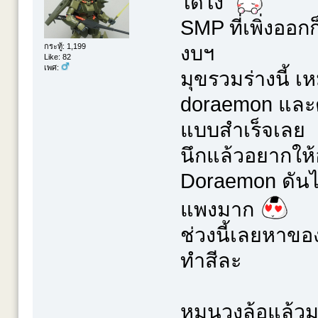
ได้ไง
SMP ที่เพิ่งออก
กระทู้: 1,199
งบฯ
Like: 82
เพศ:
มุขรวมร่างนี้ เ
doraemon และตั
แบบสำเร็จเลย
นึกแล้วอยากให้
Doraemon ดันไป
แพงมาก
ช่วงนี้เลยหาข
ทำสีละ
หมุนวงล้อแล้ว