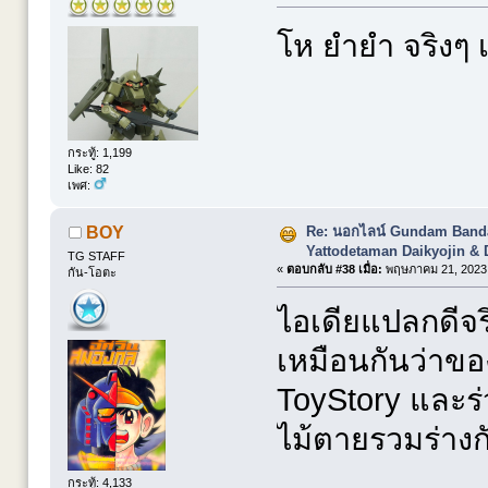
โห ยำยำ จริงๆ เจ
กระทู้: 1,199
Like: 82
เพศ:
Re: นอกไลน์ Gundam Banda
BOY
Yattodetaman Daikyojin & 
TG STAFF
«
ตอบกลับ #38 เมื่อ:
พฤษภาคม 21, 2023,
กัน-โอตะ
ไอเดียแปลกดีจร
เหมือนกันว่าขอ
ToyStory และร
ไม้ตายรวมร่างก
กระทู้: 4,133