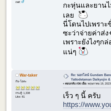
เพศ:
กะหุ่นและยานไม
เลย
นี่โดนไปเพราะข
ซะว่าจ่ายค่าส่ง
เพราะยังไงๆกล่
แน่ๆ
Re: นอกไลน์ Gundam Banda
War-taker
Yattodetaman Daikyojin &
กัน-โอตะ
«
ตอบกลับ #36 เมื่อ:
พฤษภาคม 19, 2023,
กระทู้: 1,338
เร็ว ๆ นี้ ครับ
Like: 81
https://www.