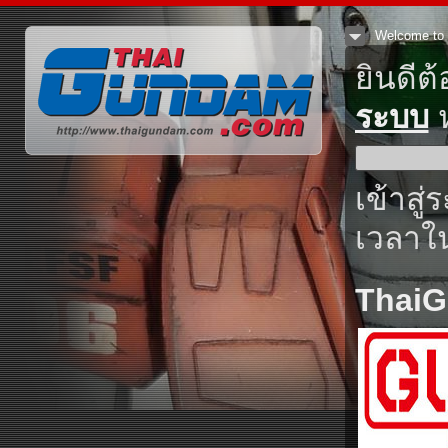
Welcome to 
ยินดีต
ระบบ
ห
เข้าสู่
เวลาใน
Thai