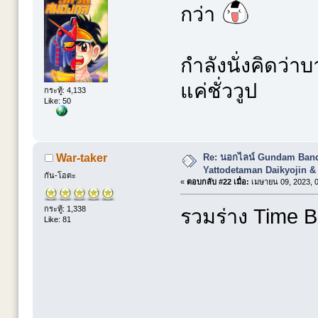
กว่า
กำลังนั่งคิดว่า
แค่ชั่ววูป
กระทู้: 4,133
Like: 50
Re: นอกไลน์ Gundam Banda
War-taker
Yattodetaman Daikyojin &
กัน-โอตะ
«
ตอบกลับ #22 เมื่อ:
เมษายน 09, 2023, 0
กระทู้: 1,338
รวมร่าง Time Bo
Like: 81