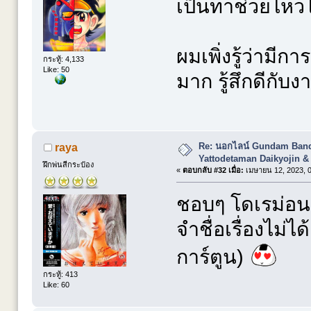
เป็นทาช่วยไหวไ
ผมเพิ่งรู้ว่าม
กระทู้: 4,133
Like: 50
มาก รู้สึกดีกับ
Re: นอกไลน์ Gundam Banda
raya
Yattodetaman Daikyojin &
ฝึกพ่นสีกระป๋อง
«
ตอบกลับ #32 เมื่อ:
เมษายน 12, 2023, 0
ชอบๆ โดเรม่อน 
จำชื่อเรื่องไม่ไ
การ์ตูน)
กระทู้: 413
Like: 60