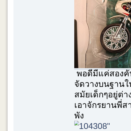
พอดีมีแค่สองคันน
จัดวางบนฐานในท่
สมัยเด็กๆอยู่ต่
เอาจักรยานพี่ส
พัง