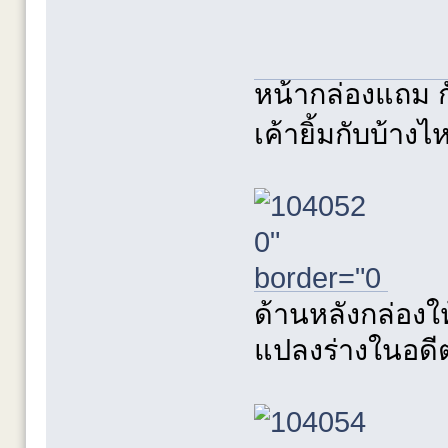
หน้ากล่องแถม กั
เค้ายิ้มกับบ้า
ด้านหลังกล่องให
แปลงร่างในอดีต