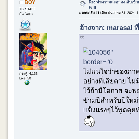
Re: ทำความสะอาด-กลับเข้าก
BOY
F/III
TG STAFF
«
ตอบกลับ #1 เมื่อ:
ธันวาคม 31, 2024, 1
กัน-โอตะ
อ้างจาก: marasai ท
ไม่แน่ใจว่าของภา
กระทู้: 4,133
Like: 50
อย่างที่เสียดาย ไม่
ไว้ถ้ามีโอกาส จะพย
ข้ามปีสำหรับปีใหม่
แข็งแรงๆไว้พูดคุย