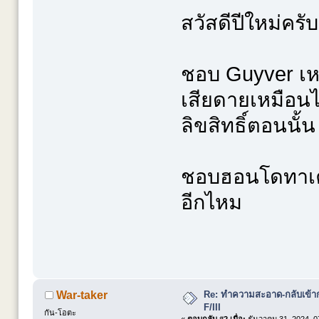
สวัสดีปีใหม่ครับ
ชอบ Guyver เห
เสียดายเหมือน
ลิขสิทธิ์ตอนนั้น
ชอบฮอนโดทาเคชิ
อีกไหม
Re: ทำความสะอาด-กลับเข้าก
War-taker
F/III
กัน-โอตะ
«
ตอบกลับ #2 เมื่อ:
ธันวาคม 31, 2024, 0