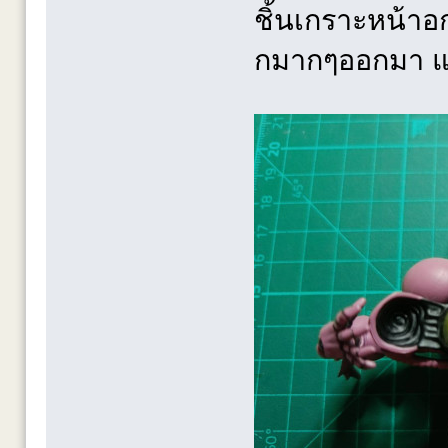
ชิ้นเกราะหน้า
กมากๆออกมา แต