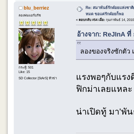
Re: สมาพันธ์รักด๋อยแห่งชาต
blu_berriez
หมด ขอแค่รักด๋อยก็พอ
ลองพ่นแอร์บรัช
«
ตอบกลับ #54 เมื่อ:
กุมภาพันธ์ 14, 2010
อ้างจาก: ReJInA ที่
ลองของจริงซักตัว แล
กระทู้: 501
Like: 15
แรงพอๆกับแรงด
SD Collector [StArS] หัวข่า
ฟิกม่าเลยแหล
น่าเปิดทู้ มา'พั