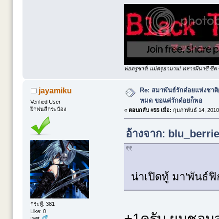
พ่อตรูชาร์! แม่ตรูฮามาน! ทหารผีนาซี ซีค ซ
Re: สมาพันธ์รักด๋อยแห่งชาต
jayamiku
หมด ขอแค่รักด๋อยก็พอ
Verified User
ฝึกพ่นสีกระป๋อง
«
ตอบกลับ #55 เมื่อ:
กุมภาพันธ์ 14, 2010
อ้างจาก: blu_berrie
น่าเปิดทู้ มา'พันธ์
กระทู้: 381
Like: 0
+1ครับ ผมชอบส
เพศ: