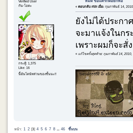
หมด ขอแค่รักด๋อยก็พอ
Verified User
กัน-โอตะ
«
ตอบกลับ #59 เมื่อ:
กุมภาพันธ์ 14, 2010
ยังไม่ได้ประกา
จะมาแจ้งในกระ
เพราะผมก็จะสั่
«
แก้ไขครั้งสุดท้าย: กุมภาพันธ์ 14, 201
กระทู้: 1,375
Like: 16
นี้มันโดนัทส่วนของชั้นนะ!!
1
2
4
5
6
7
8
46
หน้า:
[
3
]
...
ขึ้นบน