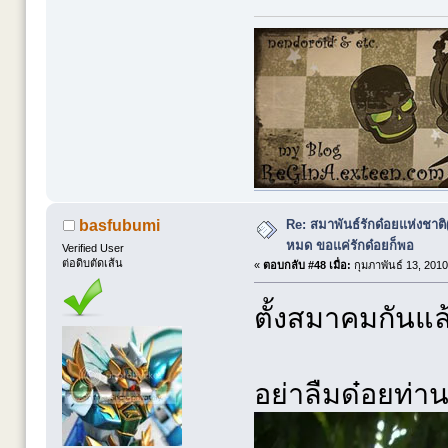
Re: สมาพันธ์รักด๋อยแห่งชาต
basfubumi
หมด ขอแค่รักด๋อยก็พอ
Verified User
ต่อดิบตัดเส้น
«
ตอบกลับ #48 เมื่อ:
กุมภาพันธ์ 13, 2010
ตั้งสมาคมกันแล
อย่าลืมด๋อยท่