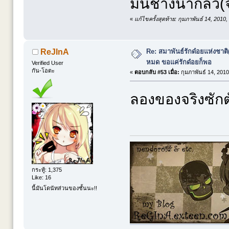
มันช่างน่ากลัว(
«
แก้ไขครั้งสุดท้าย: กุมภาพันธ์ 14, 2010
Re: สมาพันธ์รักด๋อยแห่งชาต
ReJInA
หมด ขอแค่รักด๋อยก็พอ
Verified User
กัน-โอตะ
«
ตอบกลับ #53 เมื่อ:
กุมภาพันธ์ 14, 2010
ลองของจริงซักตั
กระทู้: 1,375
Like: 16
นี้มันโดนัทส่วนของชั้นนะ!!