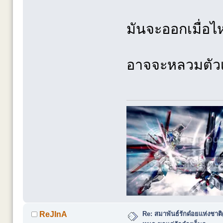
มันจะออกเมื่อไห
อาจจะหลวมตัวเข้
Re: สมาพันธ์รักด๋อยแห่งชาต
ReJInA