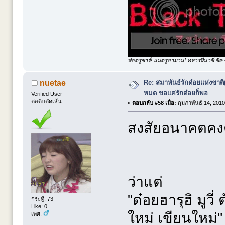
พ่อตรูชาร์! แม่ตรูฮามาน! ทหารผีนาซี ซีค ซ
Re: สมาพันธ์รักด๋อยแห่งชาต
nuetae
หมด ขอแค่รักด๋อยก็พอ
Verified User
ต่อดิบตัดเส้น
«
ตอบกลับ #58 เมื่อ:
กุมภาพันธ์ 14, 2010
สงสัยอนาคตคงต้
ว่าแต่
"ด๋อยฮารุฮิ มูวี่
กระทู้: 73
Like: 0
ใหม่ เขียนใหม่"
เพศ: