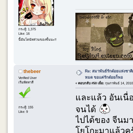
กระทู้: 1,375
Like: 16
นี้มันโดนัทส่วนของชั้นนะ!!
Re: สมาพันธ์รักด๋อยแห่งชาต
thebeer
หมด ขอแค่รักด๋อยก็พอ
Verified User
เริ่มหัดทาสี
«
ตอบกลับ #50 เมื่อ:
กุมภาพันธ์ 14, 2010
และแล้ว อันเนื่
จนได้
กระทู้: 155
Like: 9
ไปได้ของ จีนมาส
โยโกะมาแล้วคร