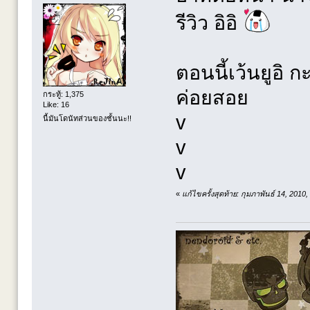
รีวิว อิอิ
ตอนนี้เว้นยูอิ ก
ค่อยสอย
กระทู้: 1,375
Like: 16
v
นี้มันโดนัทส่วนของชั้นนะ!!
v
v
«
แก้ไขครั้งสุดท้าย: กุมภาพันธ์ 14, 201