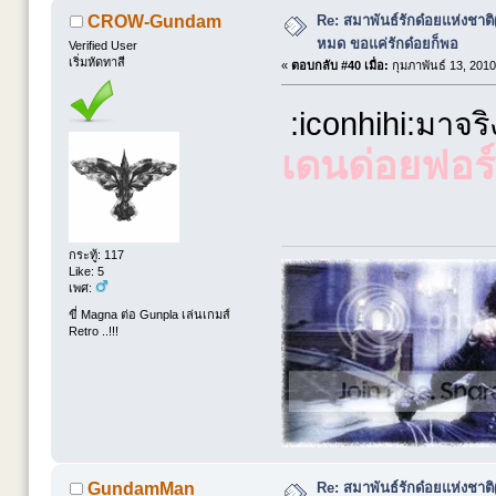
Re: สมาพันธ์รักด๋อยแห่งชาต
CROW-Gundam
หมด ขอแค่รักด๋อยก็พอ
Verified User
เริ่มหัดทาสี
«
ตอบกลับ #40 เมื่อ:
กุมภาพันธ์ 13, 2010
:iconhihi:มาจริ
เดนด่อยฟอร
กระทู้: 117
Like: 5
เพศ:
ขี่ Magna ต่อ Gunpla เล่นเกมส์
Retro ..!!!
Re: สมาพันธ์รักด๋อยแห่งชาต
GundamMan