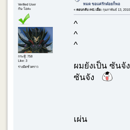
หมด ขอแค่รักด๋อยก็พอ
Verified User
กัน-โอตะ
«
ตอบกลับ #41 เมื่อ:
กุมภาพันธ์ 13, 2010
^
^
^
กระทู้: 758
Like: 3
ผมยังเป็น ซันจั
ร่างมืดชั่วคราว
ซันจัง
เผ่น