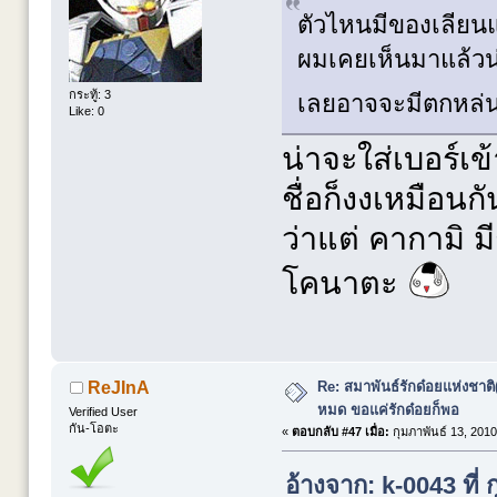
ตัวไหนมีของเลียนแ
ผมเคยเห็นมาแล้วน
กระทู้: 3
เลยอาจจะมีตกหล่
Like: 0
น่าจะใส่เบอร์เ
ชื่อก็งงเหมือนกั
ว่าแต่ คากามิ 
โคนาตะ
Re: สมาพันธ์รักด๋อยแห่งชาต
ReJInA
หมด ขอแค่รักด๋อยก็พอ
Verified User
กัน-โอตะ
«
ตอบกลับ #47 เมื่อ:
กุมภาพันธ์ 13, 2010
อ้างจาก: k-0043 ที่