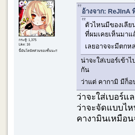
อ้างจาก: ReJInA ท
ตัวไหนมีของเลีย
ที่ผมเคยเห็นมาแล
กระทู้: 1,375
เลยอาจจะมีตกห
Like: 16
นี้มันโดนัทส่วนของชั้นนะ!!
น่าจะใส่เบอร์เข้า
กัน
ว่าแต่ คากามิ มีก
ว่าจะใส่เบอร์แล
ว่าจะจัดแบบไหนใ
คางามินเหมือ