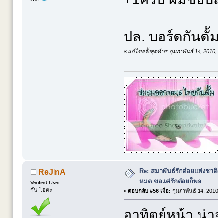
ปล. บอร์ดกันดั้
«
แก้ไขครั้งสุดท้าย: กุมภาพันธ์ 14, 201
Re: สมาพันธ์รักด๋อยแห่งชาต
ReJInA
หมด ขอแค่รักด๋อยก็พอ
Verified User
กัน-โอตะ
«
ตอบกลับ #56 เมื่อ:
กุมภาพันธ์ 14, 2010
อาทิตย์หน้า น่