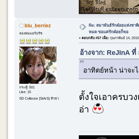
Re: สมาพันธ์รักด๋อยแห่งชาต
blu_berriez
หมด ขอแค่รักด๋อยก็พอ
ลองพ่นแอร์บรัช
«
ตอบกลับ #57 เมื่อ:
กุมภาพันธ์ 14, 2010
อ้างจาก: ReJInA ที่
อาทิตย์หน้า น่าจะไ
กระทู้: 501
Like: 15
ตั้งใจเอาครบวงเล
SD Collector [StArS] หัวข่า
อ่า