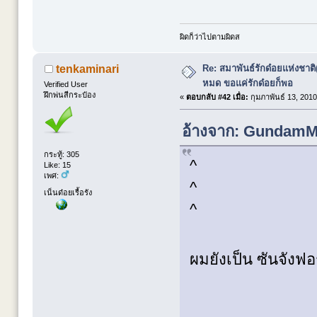
ผิดก็ว่าไปตามผิดส
Re: สมาพันธ์รักด๋อยแห่งชาต
tenkaminari
หมด ขอแค่รักด๋อยก็พอ
Verified User
ฝึกพ่นสีกระป๋อง
«
ตอบกลับ #42 เมื่อ:
กุมภาพันธ์ 13, 2010
อ้างจาก: GundamMan
กระทู้: 305
^
Like: 15
เพศ:
^
เน็นด๋อยเรื้อรัง
^
ผมยังเป็น ซันจังฟอ