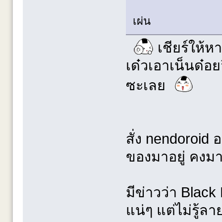
เผ่น
เชียร์ให้หา
เด๋วเอาเน็นด๋อย
ซะเลย
สั่ง nendoroid 
ของมาอยู่ คงม
มีข่าวว่า Black
แน่ๆ แต่ไม่รู้ล