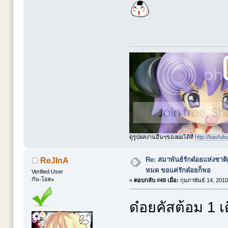
ดูรูปผลงานอื่นๆของผมได้ที่
http://basfub
Re: สมาพันธ์รักด๋อยแห่งชาต
ReJInA
หมด ขอแค่รักด๋อยก็พอ
Verified User
กัน-โอตะ
«
ตอบกลับ #49 เมื่อ:
กุมภาพันธ์ 14, 2010
ด๋อยคัสต้อม 1 เ