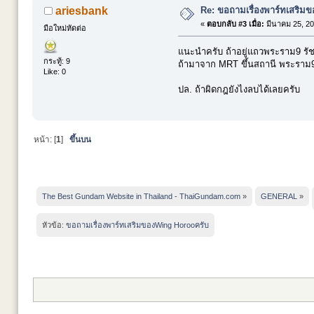
Re: ขอถามเรื่องพาร์ทเสริม
ariesbank
«
ตอบกลับ #3 เมื่อ:
มีนาคม 25, 20
มือใหม่หัดต่อ
แนะนำครับ ถ้าอยู่แถวพระราม9 รัชด
กระทู้: 9
ถ้ามาจาก MRT ขึ้นสถานี พระราม9
Like: 0
ปล. ถ้าผิดกฎยังไงลบได้เลยครับ
หน้า: [
1
]
ขึ้นบน
The Best Gundam Website in Thailand - ThaiGundam.com
»
GENERAL
»
หัวข้อ:
ขอถามเรื่องพาร์ทเสริมของWing Horooครับ