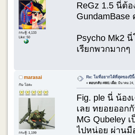
ReGz 1.5 นี่ต้อ
GundamBase ค
กระทู้: 4,133
Psycho Mk2 นี่
Like: 50
เรียกพวกมากๆ
Re: โมที่อยากได้ที่สุดของปีนี้ค
marasai
«
ตอบกลับ #881 เมื่อ:
มีนาคม 24, 
กัน-โอตะ
Fig. ple นี่ น้
เลย ทยอยออกก
MG Qubeley เป็น
ไปหน่อย ผ่านมื
กระทู้: 1,199