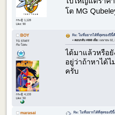
ไปใหญ่แต่ราคาเอ
โต MG Qubele
กระทู้: 1,128
Like: 90
Re: โมที่อยากได้ที่สุดของปีนี้คื
BOY
«
ตอบกลับ #888 เมื่อ:
เมษายน 02, 
TG STAFF
กัน-โอตะ
ได้มาแล้วหรือย
อยู่ว่าถ้าหาไ
ครับ
กระทู้: 4,133
Like: 50
Re: โมที่อยากได้ที่สุดของปีนี้ค
marasai