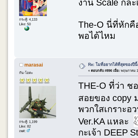
งาน Scale ก็ละเ
กระทู้: 4,133
The-O นี่ที่หักค
Like: 50
พอได้ไหม
Re: โมที่อยากได้ที่สุดของปีนี้ค
marasai
«
ตอบกลับ #896 เมื่อ:
พฤษภาคม 13
กัน-โอตะ
THE-O ที่ว่า ช
สอยของ copy
พวกใสเกราะอวบ
Ver.KA แหละ
กระทู้: 1,199
Like: 82
กะเจ้า DEEP St
เพศ: