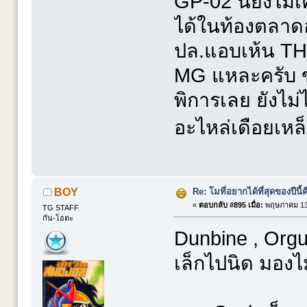
GP-02 นี่ยังไม่
ได้ในท้องตลาดอ
ปล.แอบเห้น THE
MG แหละครับ ข
พิการเลย ยังไม่
อะไหล่เดือยเห
Re: โมที่อยากได้ที่สุดของปีนี้คื
BOY
«
ตอบกลับ #895 เมื่อ:
พฤษภาคม 13,
TG STAFF
กัน-โอตะ
Dunbine , Org
เล็กไปนิด มองไ