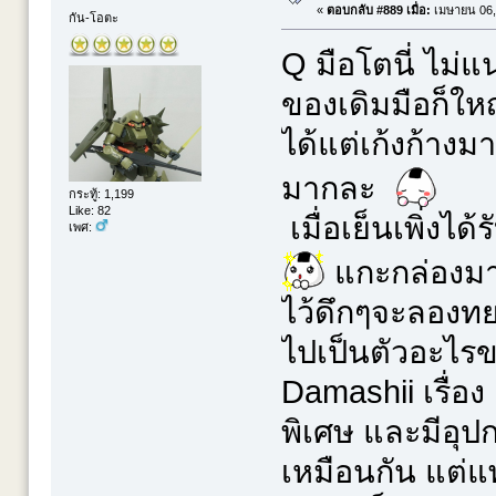
«
ตอบกลับ #889 เมื่อ:
เมษายน 06,
กัน-โอตะ
Q มือโตนี่ ไม่
ของเดิมมือก็ใหญ
ได้แต่เก้งก้าง
มากละ
กระทู้: 1,199
Like: 82
เมื่อเย็นเพิ่งได
เพศ:
แกะกล่องมาด
ไว้ดึกๆจะลองทยอ
ไปเป็นตัวอะไรขอ
Damashii เรื่อง
พิเศษ และมีอุปก
เหมือนกัน แต่แ