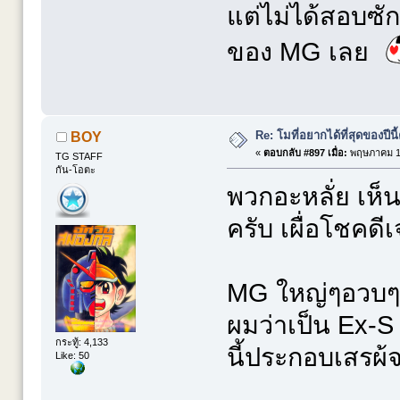
แต่ไม่ได้สอบซัก
ของ MG เลย
Re: โมที่อยากได้ที่สุดของปีนี้ค
BOY
«
ตอบกลับ #897 เมื่อ:
พฤษภาคม 13
TG STAFF
กัน-โอตะ
พวกอะหลั่ย เห
ครับ เผื่อโชคดี
MG ใหญ่ๆอวบๆค
ผมว่าเป็น Ex-S
กระทู้: 4,133
นี้ประกอบเสรผ้จต
Like: 50