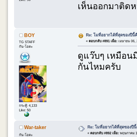
เห็นออกมาติดห
Re: โมที่อยากได้ที่สุดของปีนี้คื
BOY
«
ตอบกลับ #891 เมื่อ:
เมษายน 06, 
TG STAFF
กัน-โอตะ
ดูแว๊บๆ เหมือน
กันไหมครับ
กระทู้: 4,133
Like: 50
Re: โมที่อยากได้ที่สุดของปีนี้ค
War-taker
«
ตอบกลับ #892 เมื่อ:
พฤษภาคม 12
กัน-โอตะ