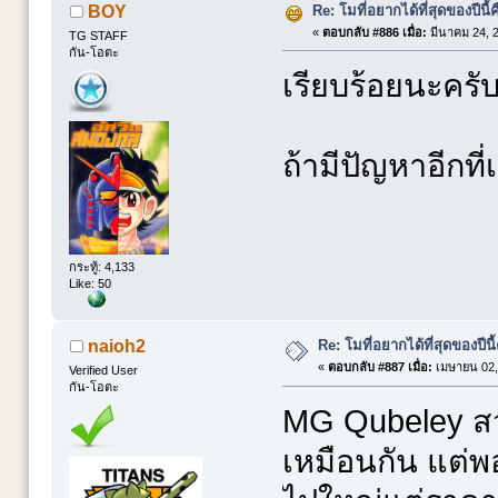
Re: โมที่อยากได้ที่สุดของปีนี้คื
BOY
«
ตอบกลับ #886 เมื่อ:
มีนาคม 24, 2
TG STAFF
กัน-โอตะ
เรียบร้อยนะครั
ถ้ามีปัญหาอีกที่
กระทู้: 4,133
Like: 50
Re: โมที่อยากได้ที่สุดของปีนี้ค
naioh2
«
ตอบกลับ #887 เมื่อ:
เมษายน 02,
Verified User
กัน-โอตะ
MG Qubeley สวย
เหมือนกัน แต่พอ