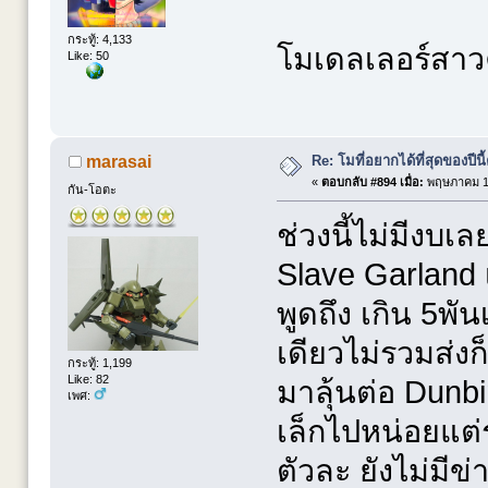
กระทู้: 4,133
โมเดลเลอร์สาว
Like: 50
Re: โมที่อยากได้ที่สุดของปีนี้ค
marasai
«
ตอบกลับ #894 เมื่อ:
พฤษภาคม 13
กัน-โอตะ
ช่วงนี้ไม่มีงบ
Slave Garland เ
พูดถึง เกิน 5พ
เดียวไม่รวมส่ง
กระทู้: 1,199
Like: 82
มาลุ้นต่อ Dunbi
เพศ:
เล็กไปหน่อยแต
ตัวละ ยังไม่มีข่