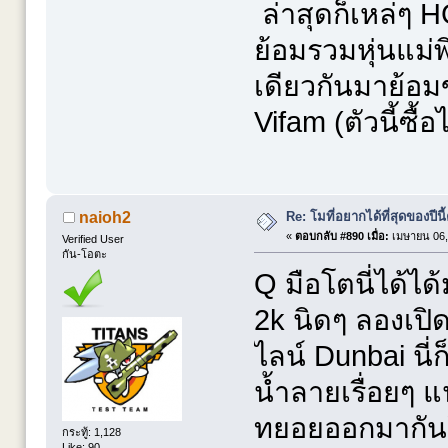
ล่าสุดก็เหล่ๆ H
ย้อมรวมหุ่นแม่
เดียวกันมาย้อม
Vifam (ตัวนี้ซื
Re: โมที่อยากได้ที่สุดของปีนี้ค
naioh2
«
ตอบกลับ #890 เมื่อ:
เมษายน 06,
Verified User
กัน-โอตะ
Q มือโตนี่ได้ไ
2k นิดๆ ลองเปิ
ไลน์ Dunbai นี่ก
น้ำลายเรื่อยๆ แน่
ทยอยออกมากันให
กระทู้: 1,128
Like: 90