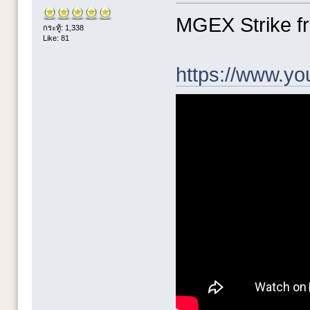
MGEX Strike f
กระทู้: 1,338
Like: 81
https://www.yo