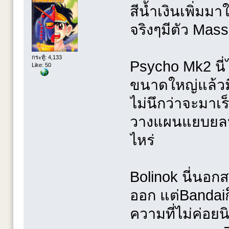
สีน้ำเงินเพิ่ม
จริงๆมีตัว Mas
กระทู้: 4,133
Psycho Mk2 นี่ได
Like: 50
ขนาดใหญ่แล้วม
ไม่นึกว่าจะมาเ
วางแผนแยบยลหุ่น
ไหร่
Bolinok นี่นอก
ออก แต่Bandaiก
ความที่ไม่ค่อย