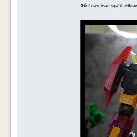
มีชิ้นไดคาสต์หลายจุดได้แก่ข้อศอก