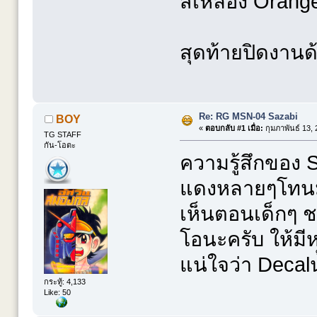
สีเหลือง Orang
สุดท้ายปิดงานด้ว
Re: RG MSN-04 Sazabi
BOY
«
ตอบกลับ #1 เมื่อ:
กุมภาพันธ์ 13, 
TG STAFF
กัน-โอตะ
ความรู้สึกของ 
แดงหลายๆโทนมาก
เห็นตอนเด็กๆ ช
โอนะครับ ให้มี
แน่ใจว่า Decalน
กระทู้: 4,133
Like: 50