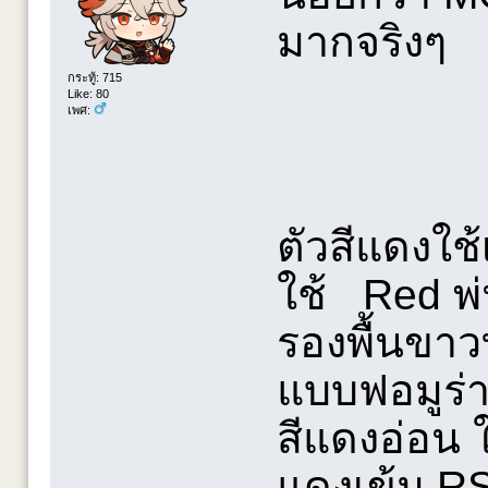
มากจริงๆ
กระทู้: 715
Like: 80
เพศ:
ตัวสีแดงใช
ใช้ Red พ่
รองพื้นขาว
แบบฟอมูร่
สีแดงอ่อน 
แดงเข้ม RS