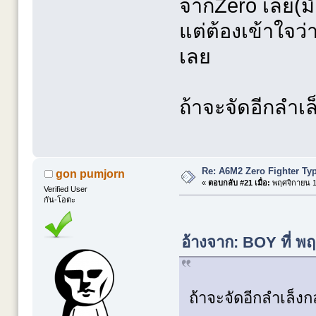
จากZero เลย(มั
แต่ต้องเข้าใจว่า
เลย
ถ้าจะจัดอีกลำเ
Re: A6M2 Zero Fighter Ty
gon pumjorn
«
ตอบกลับ #21 เมื่อ:
พฤศจิกายน 12
Verified User
กัน-โอตะ
อ้างจาก: BOY ที่ พ
ถ้าจะจัดอีกลำเล็ง