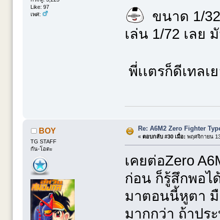
Like: 97
ขนาด 1/32 น
เพศ:
เล่น 1/72 เลย ม
พี่เเตรก็ดีเทลเ
Re: A6M2 Zero Fighter Typ
BOY
«
ตอบกลับ #30 เมื่อ:
พฤศจิกายน 13,
TG STAFF
กัน-โอตะ
เคยต่อZero A6
ก่อน ก็รู้สึกพอ
มาตอนนี้หูตา มือส
มากกว่า ถ้าประ