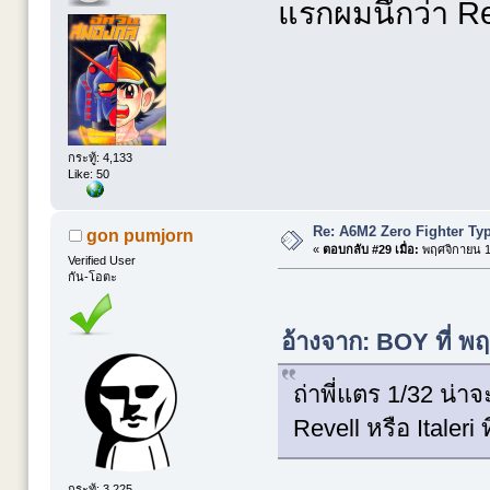
แรกผมนึกว่า Rev
กระทู้: 4,133
Like: 50
Re: A6M2 Zero Fighter Ty
gon pumjorn
«
ตอบกลับ #29 เมื่อ:
พฤศจิกายน 13
Verified User
กัน-โอตะ
อ้างจาก: BOY ที่ พ
ถ่าพี่แตร 1/32 น่
Revell หรือ Italeri
กระทู้: 3,225