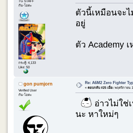
TG STAFF
กัน-โอตะ
ตัวนี้เหมือนจะ
อยู่
ตัว Academy เห
กระทู้: 4,133
Like: 50
Re: A6M2 Zero Fighter Ty
gon pumjorn
«
ตอบกลับ #25 เมื่อ:
พฤศจิกายน 12
Verified User
กัน-โอตะ
อ่าวไม่ใช่
นะ หาใหม่ๆ