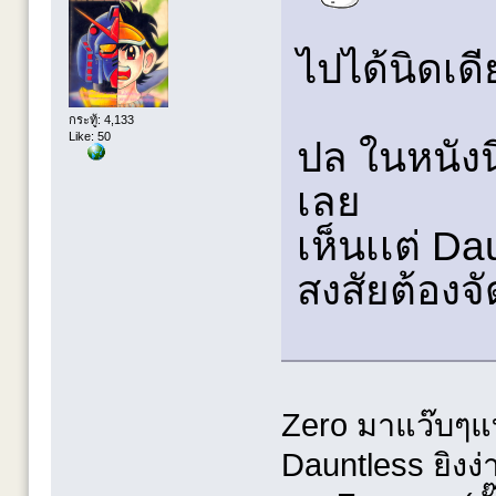
ไปได้นิดเดี
กระทู้: 4,133
Like: 50
ปล ในหนังน
เลย
เห็นเเต่ Da
สงสัยต้องจ
Zero มาแว๊บๆแ
Dauntless ยิงง่