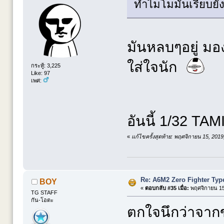
ทำไมโมมันเรียบยัง
มันหลบๆอยู่ มอง
ใส่ใจนัก
กระทู้: 3,225
Like: 97
เพศ:
อันนี้ 1/32 TAM
«
แก้ไขครั้งสุดท้าย: พฤศจิกายน 15, 201
Re: A6M2 Zero Fighter Typ
BOY
«
ตอบกลับ #35 เมื่อ:
พฤศจิกายน 15,
TG STAFF
กัน-โอตะ
ตกใจนึกว่าจากข