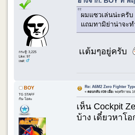
อ้างจาก: BOY ที่ พ
ผมแซวเล่นน่ะครับ 
แถมทามิย่าน่าจะทำม
เเต้มๆอยู่ครับ
กระทู้: 3,225
Like: 97
เพศ:
Re: A6M2 Zero Fighter Typ
BOY
«
ตอบกลับ #39 เมื่อ:
พฤศจิกายน 16,
TG STAFF
กัน-โอตะ
เห็น Cockpit 
บ้าง เดี๋ยวหาโอ