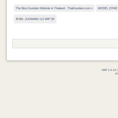
The Best Gundam Website in Thailand - ThaiGundam.com
»
MODEL ZONE
หัวข้อ:
JUOMARU 1/1 WIP 3D
SMF 2.0.13
X