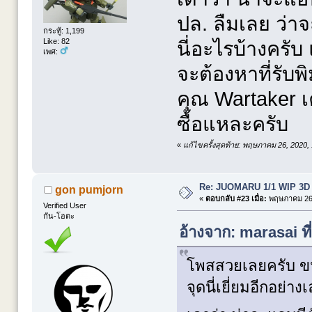
ปล. ลืมเลย ว่าจ
กระทู้: 1,199
Like: 82
นี่อะไรบ้างครับ
เพศ:
จะต้องหาที่รับพ
คุณ Wartaker เค
ซื้อแหละครับ
«
แก้ไขครั้งสุดท้าย: พฤษภาคม 26, 2020,
Re: JUOMARU 1/1 WIP 3D
gon pumjorn
«
ตอบกลับ #23 เมื่อ:
พฤษภาคม 26,
Verified User
กัน-โอตะ
อ้างจาก: marasai ท
โพสสวยเลยครับ ขนาด
จุดนี่เยี่ยมอีกอย่าง