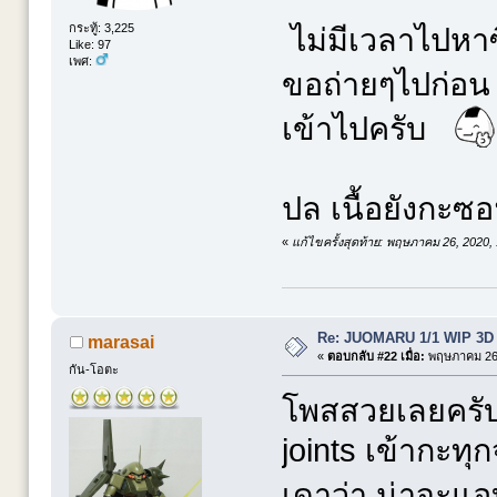
กระทู้: 3,225
ไม่มีเวลาไปหา
Like: 97
เพศ:
ขอถ่ายๆไปก่อ
เข้าไปครับ
ปล เนื้อยังกะซ
«
แก้ไขครั้งสุดท้าย: พฤษภาคม 26, 2020,
Re: JUOMARU 1/1 WIP 3D
marasai
«
ตอบกลับ #22 เมื่อ:
พฤษภาคม 26,
กัน-โอตะ
โพสสวยเลยครับ ข
joints เข้ากะทุก
เดาว่า น่าจะแ