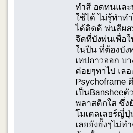
ทำสี อดทนและทน
ใช้ได้ ไม่รู้ทำ
ได้ติดดี พ่นสี
จึดที่บังพ่นเพื
ในปืน ที่ต้องบัง
เทปกาวออก บางจุ
ค่อยๆทาไป เลอ
Psychoframe ดีท
เป็นBansheeตัวแ
พลาสติกใส ซึ่งย
โมเดลเลอร์ญี่ปุ
เลยยังยั้งๆไม่ทำ