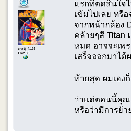
แรกทีตดสินใจไ
เข้มไปเลย หรือจ
จากหน้ากล้อง D
คล้ายๆสี Titan
หมด อาจจะเพรา
กระทู้: 4,133
Like: 50
เสร็จออกมาได้ผ
ท้ายสุด ผมเองก
ว่าแต่ตอนนี้คุ
หรือว่ามีการย้