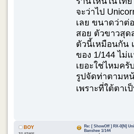
ร้านไหนในไทยให
จะว่าไป Unicorn 
เลย ขนาดว่าต่อไ
สอย ตัวขาวสุดส
ตัวนี้เหมือนกัน
ของ 1/144 ไม่แน
เยอะใช่ไหมครั
รูปจัดท่าตามหน
เพราะที่ใต้ตาเป
Re: [ ShowOff ] RX-0[N] U
BOY
Banshee 1/144
TG STAFF