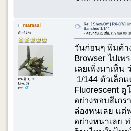
Re: [ ShowOff ] RX-0[N] 
marasai
Banshee 1/144
กัน-โอตะ
«
ตอบกลับ #1 เมื่อ:
เมษายน 08, 20
วันก่อนๆ พิมค้า
Browser ไปเพรา
เลยเพิ่งมาเห็น 
1/144 ตัวเล็กแต่
กระทู้: 1,199
Like: 82
Fluorescent ดู
เพศ:
อย่างชอบสีเกร
ล่องหนเลย แต่พ
อย่างหนาเลย ท่อ