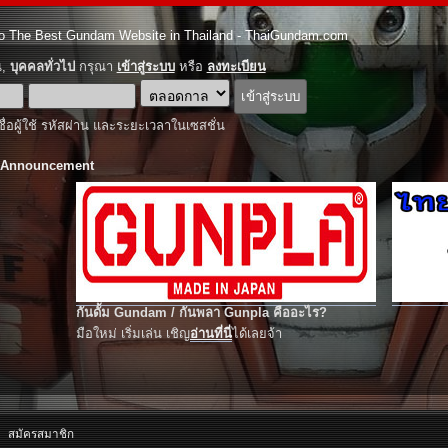
o The Best Gundam Website in Thailand - ThaiGundam.com
ณ,
บุคคลทั่วไป
กรุณา
เข้าสู่ระบบ
หรือ
ลงทะเบียน
ชื่อผู้ใช้ รหัสผ่าน และระยะเวลาในเซสชั่น
 Announcement
กันดั้ม Gundam / กันพลา Gunpla คืออะไร?
มือใหม่ เริ่มเล่น เชิญ
อ่านที่นี่
ได้เลยจ้า
สมัครสมาชิก