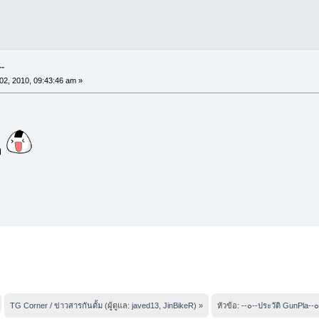
--
02, 2010, 09:43:46 am »
ๆ
TG Corner / ข่าวสารกันดั้ม
(ผู้ดูแล:
javed13
,
JinBikeR
) »
หัวข้อ:
--๐--ประวัติ GunPla--๐