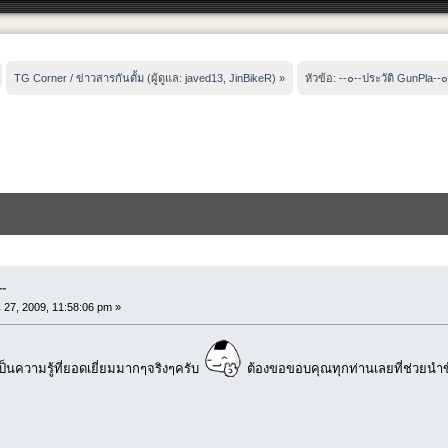
TG Corner / ข่าวสารกันดั้ม
(ผู้ดูแล:
javed13
,
JinBikeR
) »
หัวข้อ:
--๐--ประวัติ GunPla--๐
--
27, 2009, 11:58:06 pm »
นความรู้ที่ยอดเยี่ยมมากๆจริงๆครับ
ต้องขอขอบคุณทุกท่านเลยที่ช่วยนำข