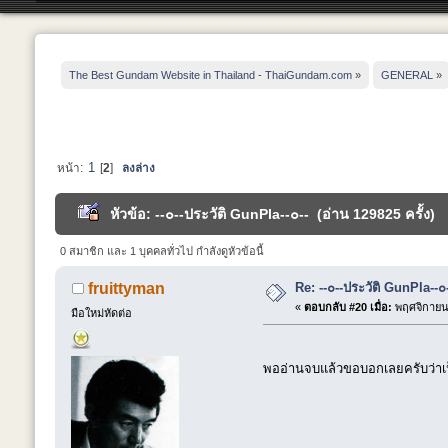
The Best Gundam Website in Thailand - ThaiGundam.com
»
GENERAL
»
1
หน้า:
[
2
]
ลงล่าง
หัวข้อ: --๐--ประวัติ GunPla--๐-- (อ่าน 129825 ครั้ง)
0 สมาชิก และ 1 บุคคลทั่วไป กำลังดูหัวข้อนี้
Re: --๐--ประวัติ GunPla--๐
fruittyman
«
ตอบกลับ #20 เมื่อ:
พฤศจิกายน 
มือใหม่หัดต่อ
พออ่านจบแล้วขอบอกเลยครับว่าเป็