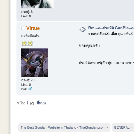
กระทู้: 3
Like: 0
Re: --๐--ประวัติ GunPla--๐
Virtue
«
ตอบกลับ #21 เมื่อ:
กุมภาพันธ์ 
ต่อดิบตัดเส้น
ขอบคุณครับ
ประวัติศาสตร์(ย๊าว)ยาวนาน มาก
กระทู้: 70
Like: 0
เพศ:
1
หน้า:
[
2
]
ขึ้นบน
The Best Gundam Website in Thailand - ThaiGundam.com
»
GENERAL
»