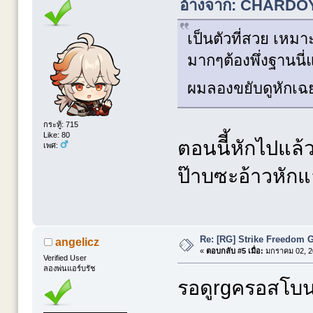
อ้างจาก: CHARDOY 
เป็นตัวที่สวย เหมา
มากๆต้องพึ่งฐานนี
ผมลองขยับดูหักเ
กระทู้: 715
Like: 80
ตอนนีี้หักไปแล
เพศ:
ป๊าบซะอ้าวหัก
Re: [RG] Strike Freedom
angelicz
«
ตอบกลับ #5 เมื่อ:
มกราคม 02, 20
Verified User
ลองพ่นแอร์บรัช
รอดูrgครอสโบ