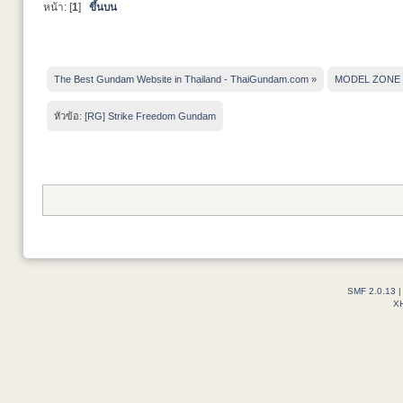
หน้า: [
1
]
ขึ้นบน
The Best Gundam Website in Thailand - ThaiGundam.com
»
MODEL ZONE
หัวข้อ:
[RG] Strike Freedom Gundam
SMF 2.0.13
X