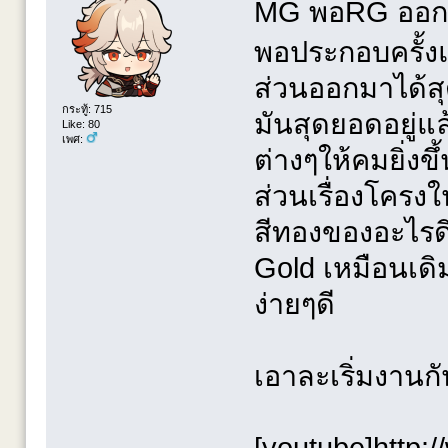
MG พอRG ออกมา
พอประกอบครั้งแ
ส่วนออกมาได้สุ
กระทู้: 715
มันสุดยอดอยู่แ
Like: 80
เพศ:
ต่างๆให้คมยิ่งขึ
ส่วนเรื่องโครงใ
สีทองของอะไรดี 
Gold เหมือนเดิ
ง่ายๆดี
เอาละเริ่มงานก
[youtube]http: