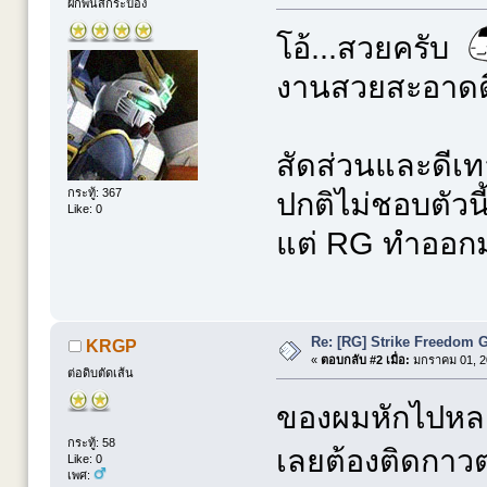
ฝึกพ่นสีกระป๋อง
โอ้...สวยครับ
งานสวยสะอาดดี
สัดส่วนและดีเ
กระทู้: 367
ปกติไม่ชอบตัวนี
Like: 0
แต่ RG ทำออกมา
Re: [RG] Strike Freedom
KRGP
«
ตอบกลับ #2 เมื่อ:
มกราคม 01, 20
ต่อดิบตัดเส้น
ของผมหักไปหลาย
กระทู้: 58
เลยต้องติดกาว
Like: 0
เพศ: