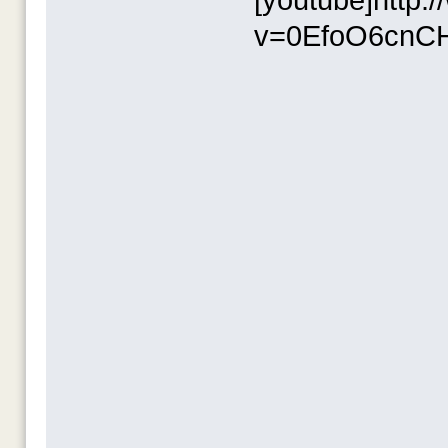
v=0EfoO6cnCH