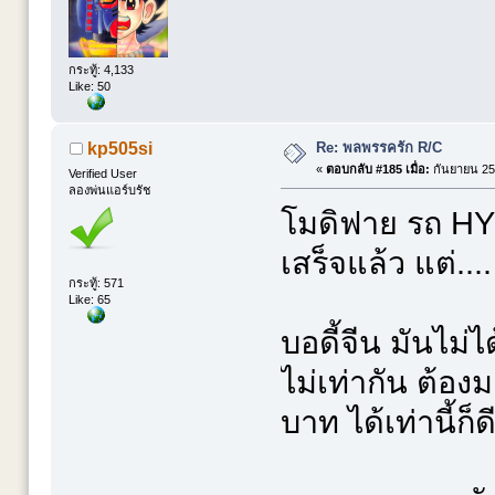
กระทู้: 4,133
Like: 50
Re: พลพรรครัก R/C
kp505si
«
ตอบกลับ #185 เมื่อ:
กันยายน 25,
Verified User
ลองพ่นแอร์บรัช
โมดิฟาย รถ HY 
เสร็จแล้ว แต่....
กระทู้: 571
Like: 65
บอดี้จีน มันไม
ไม่เท่ากัน ต้อง
บาท ได้เท่านี้ก็ดี