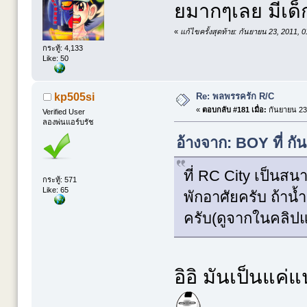
ยมากๆเลย มีเด็กด
«
แก้ไขครั้งสุดท้าย: กันยายน 23, 2011,
กระทู้: 4,133
Like: 50
Re: พลพรรครัก R/C
kp505si
«
ตอบกลับ #181 เมื่อ:
กันยายน 23,
Verified User
ลองพ่นแอร์บรัช
อ้างจาก: BOY ที่ ก
ที่ RC City เป็นสน
กระทู้: 571
Like: 65
พักอาศัยครับ ถ้าน
ครับ(ดูจากในคลิปแล
อิอิ มันเป็นแค