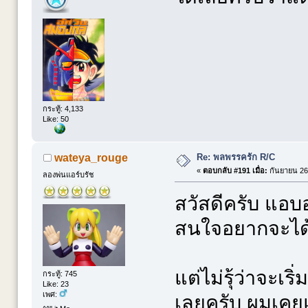
กระทู้: 4,133
Like: 50
Re: พลพรรครัก R/C
wateya_rouge
«
ตอบกลับ #191 เมื่อ:
กันยายน 26,
ลองพ่นแอร์บรัช
สวัสดีครับ แอบ
สนใจอยากจะได้เ
แต่ไม่รุ้ว่าจะเร
กระทู้: 745
Like: 23
เพศ:
เลยครับ ผมเคยแต