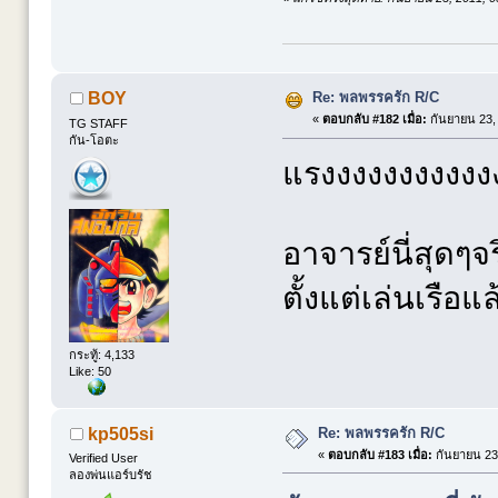
Re: พลพรรครัก R/C
BOY
«
ตอบกลับ #182 เมื่อ:
กันยายน 23, 
TG STAFF
กัน-โอตะ
แรงงงงงงงงงงง
อาจารย์นี่สุดๆจร
ตั้งแต่เล่นเรือแ
กระทู้: 4,133
Like: 50
Re: พลพรรครัก R/C
kp505si
«
ตอบกลับ #183 เมื่อ:
กันยายน 23,
Verified User
ลองพ่นแอร์บรัช