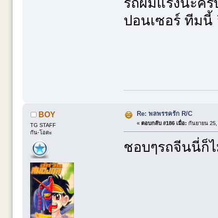
รถผมแรงนะครับคุ
ปอนเซอร์ ทีมนี้ อ
Re: พลพรรครัก R/C
BOY
«
ตอบกลับ #186 เมื่อ:
กันยายน 25, 
TG STAFF
กัน-โอตะ
ชอบๆรถจีนนี่ก็ไม