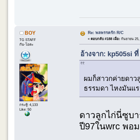
Re: พลพรรครัก R/C
BOY
«
ตอบกลับ #188 เมื่อ:
กันยายน 25, 
TG STAFF
กัน-โอตะ
อ้างจาก: kp505si ที
ผมก็สาวกค่ายดาวลู
ธรรมดา ไหงมันแรง
กระทู้: 4,133
Like: 50
ดาวลูกไก่นี่ซูบ
ปี97ในwrc พอมา