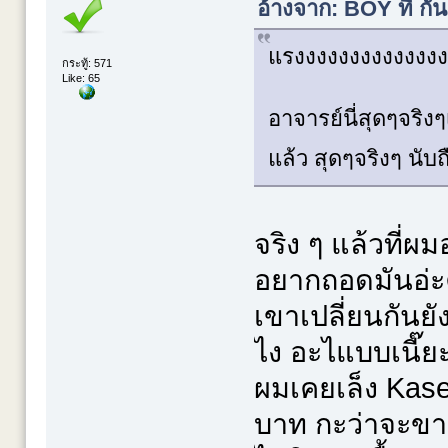
อ้างจาก: BOY ที่ ก
แรงงงงงงงงงงงงงง
กระทู้: 571
Like: 65
อาจารย์นี่สุดๆจริงๆ
แล้ว สุดๆจริงๆ นับ
จริง ๆ แล้วที่ผ
อยากถอดมันอ่ะค
เขาเปลี่ยนกันย
ไง อะไแบบเนี๊ยะ
ผมเคยเล็ง Kasem
บาท กะว่าจะขาย 