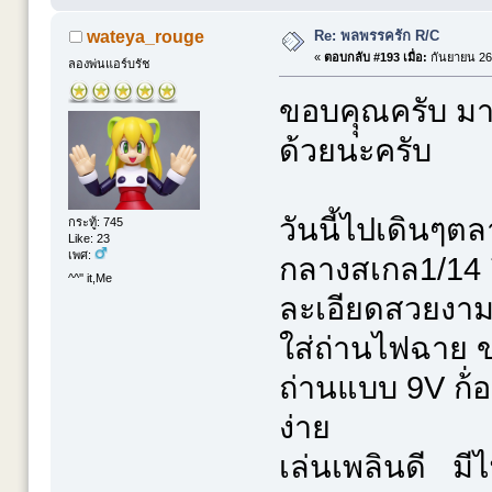
Re: พลพรรครัก R/C
wateya_rouge
«
ตอบกลับ #193 เมื่อ:
กันยายน 26,
ลองพ่นแอร์บรัช
ขอบคุุณครับ มาก
ด้วยนะครับ
วันนี้ไปเดินๆต
กระทู้: 745
Like: 23
เพศ:
กลางสเกล1/14 
^^'' it,Me
ละเอียดสวยงา
ใส่ถ่านไฟฉาย ขน
ถ่านแบบ 9V ก้่อ
ง่าย
เล่นเพลินดี มีไ