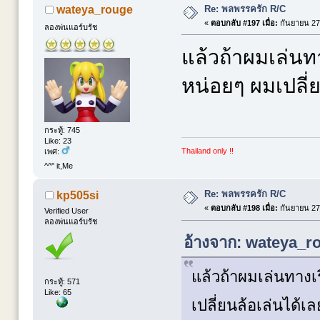
Re: พลพรรครัก R/C
wateya_rouge
«
ตอบกลับ #197 เมื่อ:
กันยายน 27,
ลองพ่นแอร์บรัช
แล้วถ้าผมเล่นทา
หน่อยๆ ผมเปลี่ย
กระทู้: 745
Like: 23
Thailand only !!
เพศ:
^^'' it,Me
Re: พลพรรครัก R/C
kp505si
«
ตอบกลับ #198 เมื่อ:
กันยายน 27,
Verified User
ลองพ่นแอร์บรัช
อ้างจาก: wateya_ro
แล้วถ้าผมเล่นทางเร
กระทู้: 571
Like: 65
เปลี่ยนล้อเล่นได้เล