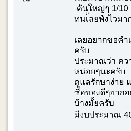
^^'' it,Me
คันใหญ่ๆ 1/10 
ทนเ้ลยพังไวมา
เลยอยากขอคำแน
ครับ
ประมาณว่า ควา
หน่อยๆนะครับ
ดูแลรักษาง่าย แ
ซื้อของดีๆยากอ
บ้างมั้ยครับ
มีงบประมาณ 40