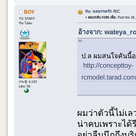
Re: พลพรรครัก R/C
BOY
«
ตอบกลับ #196 เมื่อ:
กันยายน 26, 
TG STAFF
กัน-โอตะ
อ้างจาก: wateya_ro
ป.ล ผมสนใจคันนี้อย
http://concepttoy-
rcmodel.tarad.com
กระทู้: 4,133
Like: 50
ผมว่าตัวนี้ไม่เล
น่าคบเพราะได้รี
อย่าลืมนึกถึงบร