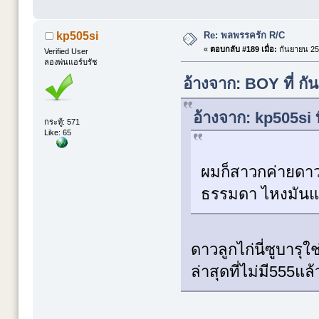
Re: พลพรรครัก R/C
kp505si
«
ตอบกลับ #189 เมื่อ:
กันยายน 25,
Verified User
ลองพ่นแอร์บรัช
อ้างจาก: BOY ที่ ก
อ้างจาก: kp505si 
กระทู้: 571
Like: 65
ผมก็สาวกค่ายดาวล
ธรรมดา ไหงมันแร
ดาวลูกไก่นี่ซูบารุ
ล่าสุดที่ไม่มี555แ