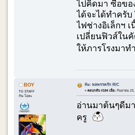
ไปคิดมา ซื้อขอ
ได้จะได้ทำครับ 
ไฟช่างอิเล็กฯ เ
เปลี่ยนฟิวส์ในค
ให้ภารโรงมา
Re: พลพรรครัก R/C
BOY
«
ตอบกลับ #184 เมื่อ:
กันยายน 23, 
TG STAFF
กัน-โอตะ
อ่านมาต้นๆดีมา
ครู