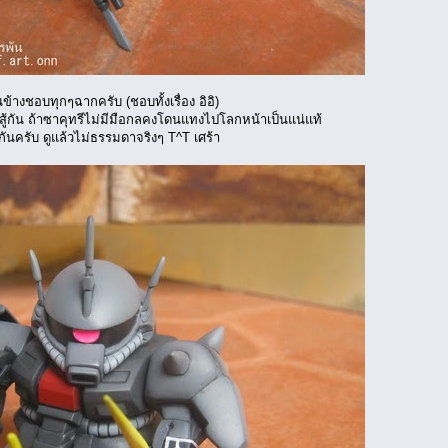
้างชอบทุกๆฉากครับ (ชอบทั้งเรื่อง อิอิ)
ีสู้กัน ถ้าซาคุทรีไม่มีมือกลคงโดนแทงไปโลกหน้าเป็นแน่แท้
กันครับ ดูแล้วไม่ธรรมดาจริงๆ T^T เศร้า