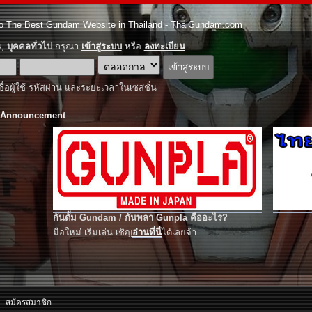
o The Best Gundam Website in Thailand - ThaiGundam.com
ณ,
บุคคลทั่วไป
กรุณา
เข้าสู่ระบบ
หรือ
ลงทะเบียน
ชื่อผู้ใช้ รหัสผ่าน และระยะเวลาในเซสชั่น
 Announcement
กันดั้ม Gundam / กันพลา Gunpla คืออะไร?
มือใหม่ เริ่มเล่น เชิญ
อ่านที่นี่
ได้เลยจ้า
สมัครสมาชิก