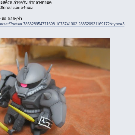
เอสดีรุ่นเก่าๆครับ ผ่ากลางตลอด
นเปิดกล่องเลยครับผม
ยๆต่อ ค่อยๆทำ
ia/set/?set=a.785828954771698.1073741902.288520931169172&type=3