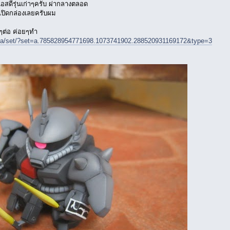
เอสดีรุ่นเก่าๆครับ ผ่ากลางตลอด
นเปิดกล่องเลยครับผม
ยๆต่อ ค่อยๆทำ
ia/set/?set=a.785828954771698.1073741902.288520931169172&type=3