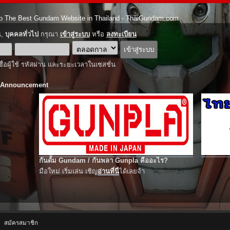
o The Best Gundam Website in Thailand - ThaiGundam.com
ณ,
บุคคลทั่วไป
กรุณา
เข้าสู่ระบบ
หรือ
ลงทะเบียน
ชื่อผู้ใช้ รหัสผ่าน และระยะเวลาในเซสชั่น
 Announcement
กันดั้ม Gundam / กันพลา Gunpla คืออะไร?
มือใหม่ เริ่มเล่น เชิญ
อ่านที่นี่
ได้เลยจ้า
สมัครสมาชิก