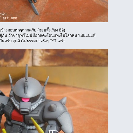
้างชอบทุกๆฉากครับ (ชอบทั้งเรื่อง อิอิ)
ีสู้กัน ถ้าซาคุทรีไม่มีมือกลคงโดนแทงไปโลกหน้าเป็นแน่แท้
กันครับ ดูแล้วไม่ธรรมดาจริงๆ T^T เศร้า