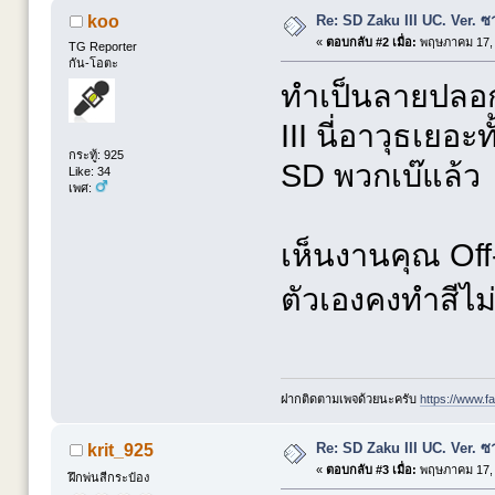
Re: SD Zaku III UC. Ver. ซ
koo
«
ตอบกลับ #2 เมื่อ:
พฤษภาคม 17, 
TG Reporter
กัน-โอตะ
ทำเป็นลายปลอก
III นี่อาวุธเยอะ
กระทู้: 925
SD พวกเบ๊แล้ว
Like: 34
เพศ:
เห็นงานคุณ Off
ตัวเองคงทำสีไ
ฝากติดตามเพจด้วยนะครับ
https://www.
Re: SD Zaku III UC. Ver. ซ
krit_925
«
ตอบกลับ #3 เมื่อ:
พฤษภาคม 17, 
ฝึกพ่นสีกระป๋อง