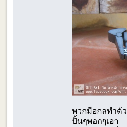
พวกมือกลทำด้ว
ปั้นๆพอกๆเอา