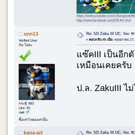
https://www.youtube.com/c/Songwutoffi
http://www.facebook.com/Off.Art.Onn
Re: SD Zaku III UC. Ver. ซ
unn13
«
ตอบกลับ #5 เมื่อ:
พฤษภาคม 17, 
Verified User
กัน-โอตะ
แซ๊คIII เป็นอีก
เหมือนเคยครับ
ป.ล. ZakuIII ไม
กระทู้: 983
Like: 55
เพศ:
ซื้อเท่าไรดองเท่านั้น
Re: SD Zaku III UC. Ver. ซ
kana-art