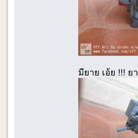
มียาย เอ้ย !!! 