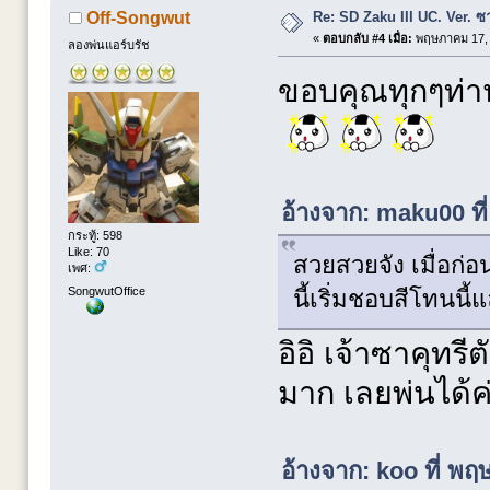
Re: SD Zaku III UC. Ver. ซ
Off-Songwut
«
ตอบกลับ #4 เมื่อ:
พฤษภาคม 17, 
ลองพ่นแอร์บรัช
ขอบคุณทุกๆท่า
อ้างจาก: maku00 ท
กระทู้: 598
Like: 70
สวยสวยจัง เมื่อก่
เพศ:
SongwutOffice
นี้เริ่มชอบสีโทนนี
อิอิ เจ้าซาคุทร
มาก เลยพ่นได้ค
อ้างจาก: koo ที่ พ