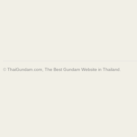
©
ThaiGundam.com, The Best Gundam Website in Thailand.