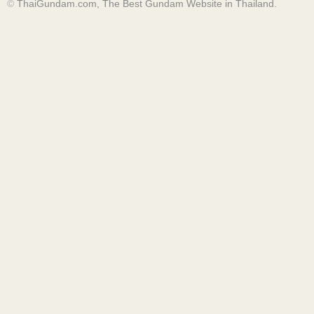
©
ThaiGundam.com, The Best Gundam Website in Thailand.
ท่าจัดตามสู้กับ Unicorn บนเครื่องบินขนส่ง