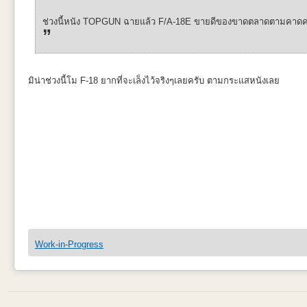
ช่วงนี้หนัง TOPGUN ฉายแล้ว F/A-18E ขายดีของขาดตลาดตามคาดค
มิน่าช่วงนี้โม F-18 ยากที่จะเล็งไว้จริงๆเลยครับ ตามกระแสหนังเลย
Work-in-Progress