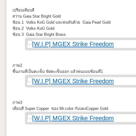
มุมจากด้านในจะเห็นชัดเจนเลย หลุมสองด้านเลยเอากระดาษแปะรอไว้ทั้ง
เปรียบเทียบสี
โค้ง
สว่าน Gaia Star Bright Gold
ช้อน 1 Volks KoG Gold และพ่นทับด้วย Gaia Pearl Gold
ช้อน 2 Volks KoG Gold
ช้อน 3 Gaia Star Bright Brass
ประตูห้องนักบินด้านขวาตัดออกเตรียมทำรายละเอียดตามรูปอ้างอิง
เห็นอนาคตเล็กน้อย กับการประกบชิ้นทั้งสองด้านของลำตัว เกยสูงด้านต่ำ
ภาพ2
ชิ้นงานที่เป็นตะเข็บ ขัดตะเข็บออก แล้วพ่นแบบช้อนที่1
กระจกหน้าเผลอ ไม่ลงตัวแต่คงไม่อุดเพิ่มอะไรละ งานงอกแน่นอน
ภาพ3
เทียบสี Super Copper ของ Mr.color กับแผงCopper Gold
ตรงประตูเลื่อนได้มือจับจากเก้าอี้ส่วนที่ไม่ได้ใช้ มาติดเสริมตามตำแหน่งให