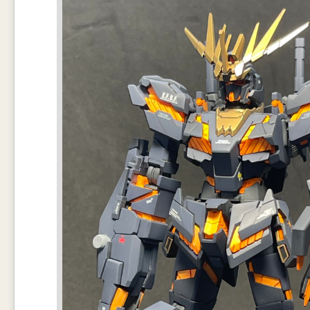
Main Gear ใบต่อดูยากมาก ต้องเทียบกับรูปทางเนท ซึ่งไม่ตรงเลย เอาพอใก
ตามรูปอ้างอิง และความช่วยเหลือจากเพื่อนๆในเพจ
ตรงปืนนี่ ให้มาเป็น สีขาวทั้งชิ้น ส่วนสีน้ำเงินไปบังพ่นกันเอาเอง