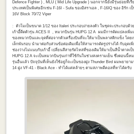
Defence Fighter ) , MLU ( Mid Life Upgrade ) นอกจากนี้ยังมีรุ่นย่อยที่เ
ประเทศเป็นพิเศษอีกเช่น F-16I - Sufa ของอิสราเอล , F-16IQ ของ อิรัก เป็นต
16V Block 70/72 Viper
: ตัวโมเป็นขนาด 1/12 ของ Italeri ประกอบง่ายลงตัว ในชุดจะประกอบด้วยต
เก้าอี้ดีดตัวรุ่น ACES II , หมวกบินรุ่น HUPG 12 A ผมมีการดัดแปลงเพิ่ม
ของหมวกบินและจุดที่ต่อจากตัวเครื่องบินที่จะให้มาเป็นพลาสติกแข็ง โดย
เล็กพันรอบ นำมาต่อกับส่วนข้อต่อเดิมเพื่อให้สามารถดัดรูปร่างได้ กับอุดเพิ
ช่องว่างไม่แนบกับเก้าอี้ เปลี่ยนสีสายรัดไหล่ที่ของเดิมให้มาเป็นสีน้ำตาลเ
HUPG 12 A จะเป็นหมวกบินรุ่นเก่าที่ใช้กันในช่วงสงครามเย็น ซึ่งตอนนี้หมว
GBU-12 ที่ให้มาในกล่องน่าจะดูดีที่สุดในชุดอาวุธที่ให้มา ผมเลือกติดเพี
รุ่นอื่นแล้ว ปัจจุบันที่เห็นยังใช้อยู่ก็จะเป็นของฝูง Thunder Bird ผมพยา
เรียบแต่โก้ Hi Fashion (ศัพท์ลูกชาย) จริงๆแล้วจากรูปอ้างอิง ชุดนี้ดูดีสุดใน
14 ฝูง VF-41 - Black Ace - ทำได้แค่คล้ายๆ ตามสภาพดีคอลที่หาได้ครับ