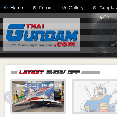
Home
Forum
Gallery
Gunpla 
อะไร
[ShowOff] Italeri F/A-18F 1/48
[HG] STTS-909 Rising
by boy.
Freedom Gundam