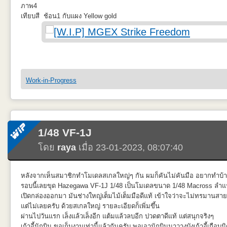
Cabin ที่นั่งด้านในมุมที่หนึ่งและจุดที่เจาะ STEP สำหรับปืนข้างลำตัวด้าน
ภาพ4
เทียบสี ช้อน1 กับแผง Yellow gold
Cabin ที่นั่งด้านในมุมที่สองและแผ่น plastic บางๆที่เอามาเสริมภายในให้กั
ปัญหาที่พบหลังเทสรอบนี้คือ
Real Gold ของไกอาพอเปลี่ยนทินเนอร์มาผสมตัว Smooth ของ Raditz แล้วต
Work-in-Progress
หน้า ไม่แน่ใจว่าเกิดเพราะชั้นสียังไม่แห้งดีหรือไม่
อีกหนึ่งมุมแนวนอน และตำแหน่งติดตั้งถังเชื้อเพลิงภายนอกที่ทำสีดำด้านไ
ไว้ต้องโอกาศเทสใหม่
เพิ่มเติม RACK อุปกรณ์วิทยุหลังนักบินฝั่งขวาและที่วางอุปกรณ์กู้ชีพที่มุมด้า
1/48 VF-1J
ทาแล้วไม่ค่อนเรียบและดันแววไม่ด้านซะอีกเลยเอาแดงด้าน XF-7 ของ Tam
โดย
raya
เมื่อ 23-01-2023, 08:07:40
หลังจากเห็นสมาชิกทำโมเดลสเกลใหญ่ๆ กัน ผมก็คันไม่คันมือ อยากทำบ้า
แผ่นปิดครอบห้องนักบิน ไม่ต่อยตรงตามข้อมูลเลยต้องดัดแปลงทำครอบปิดเ
รอบนี้เลยขุด Hazegawa VF-1J 1/48 เป็นโมเดลขนาด 1/48 Macross ลำ
เปิดกล่องออกมา มันช่างใหญ่เต็มไม้เต็มมือดีแท้ เข้าใจว่าจะไม่ทรมานสา
แต่ไม่เลยครับ ด้วยสเกลใหญ่ รายละเอียดก็เพิ่มขึ้น
ผ่านไปวันแรก เล็งแล้วเล็งอีก แต้มแล้วลบอีก ปวดตาดีแท้ แต่สนุกจริงๆ
ท่าที่เปิดตัวตอนแรก ทิ้งตัวลงมาจากเครื่องบินขนส่ง ทิ้งตัวลงมาในร่าง Un
ตอนลองครั้งแรกมันไม่มีเส้นนูนๆที่ต้องเพิ่ม เลยไม่ติดขัดอะไร
เก้าอี้นักบิน ขอเก็บงานเท่านี้แล้วกันครับ พอเอานักบินมาวางบังเก้าอี้เกือบม