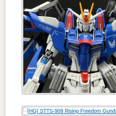
ความสนุกของอากาศยานบนเรือบรรทุกเครื่องบินคือความไม่เรียบร้อยของส
คราบสกปรก ต่างจากเครื่องบนฝั่งที่มีการทำสีสม่ำเสมอ ผมสนุกกับการพ่น
หรือเทา เพื่อพ่นรีดแบบไม่มีแบบแผน อีกทั้งลองบังเทปกาวตามแนวแผ่นบนล