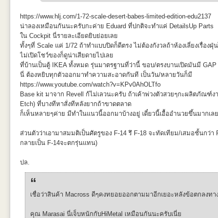
https://www.hlj.com/1-72-scale-desert-babes-limited-edition-edu2137
น่าลองเหมือนกันนะครับกะค่าย Eduard ที่ปกติจะทำแค่ DetailsUp Parts
แต่เนื่องจากแกนมันเป็นแค่ plastic บางๆตอนยัดเข้าไปมันฝืดที่มุมนอก ผล
ใน Cockpit นี่รายละเอียดยิบย่อยเลย
นิดหน่อยก้พอได้อยู่
ทั้งๆที่ Scale แค่ 1/72 ถ้าทำแบบปิดก็ดีตรง ไม่ต้องกังวลถ้าห้องเลี่ยงเรื่อง
วันนี้ยังดูอยู่ว่าถ้าไม่ติดอะไร อาจเอามาปิดด้านในแล้วพ่นสีพื้นลำตัวขาวอ
ท่าจัดตามหน้ากล่องของ MG
ไม่เปิดโชว์ของก็ดูน่าเสียดายไปเลย
หน้าจะมาเพิ่มเติมครับ
ที่บ้านเป็นตู้ IKEA ทั้งหมด รุ่นมาตรฐานที่ว่านี้ ขอบ/ตรงบานเปิดมันมี G
นี่ ต้องหยิบทุกตัวออกมาทำความสะอาดกันที เป็นวัน/หลายวันก็มี
https://www.youtube.com/watch?v=KPv0AhOLTfo
Base kit มาจาก Revell ก้ไม่เลวนะครับ ถ้าเค้าพ่วงตัวสวยๆกะผลิตภัณฑ์
Etch) ที่บางทีหาสั่งทีหลังยากถ้าขาดตลาด
ก็เห็นหลายๆค่าย มีทำในแนวนี้ออกมาบ้างอยู่ เดี๋ยวนี้เอื้ออำนวยขึ้นมากเล
ส่วนตัวว่าเอามาสมมติเป็นศัตรูของ F-14 รึ F-18 จะทัดเทียม/เสมอชั้นกว่า 
กลายเป็น F-14จะตกรุ่นแทน)
ปล.
เชื่อว่าสินค้า Macross ดีๆคงทยอยออกตามมาอีกเยอะหลังข้อตกลงทา
คุณ Marasai นี่เจ็บหนักกับHiMetal เหมือนกันนะครับเนี่ย