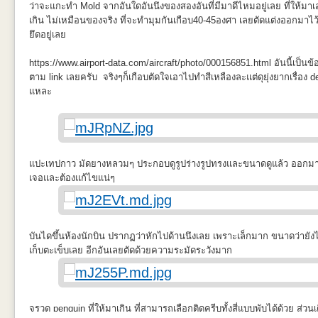
ว่าจะแกะทำ Mold จากอันใดอันนึงของสองอันที่มีมาดีไหมอยู่เลย ที่ให้มา
เกิน ไม่เหมือนของจริง ที่จะทำมุมกันเกือบ40-45องศา เลยตัดแต่งออกมาไว
ยึดอยู่เลย
https://www.airport-data.com/aircraft/photo/000156851.html อันนี้เป็นข้อ
ตาม link เลยครับ จริงๆก็เกือบตัดใจเอาไปทำสีเหลืองละแต่ดุยุ่งยากเรื่อง
แหละ
แปะเทปกาว มัดยางหลวมๆ ประกอบดูรูปร่างรูปทรงและขนาดดูแล้ว ออกมาถูกใ
เจอและต้องแก้ไขแน่ๆ
บันไดขึ้นห้องนักบิน ปรากฏว่าหักไปด้านนึงเลย เพราะเล็กมาก ขนาดว่ายั
เก็บตะเข็บเลย อีกอันเลยตัดด้วยความระมัดระวังมาก
จรวด penquin ที่ให้มาเกิน ที่สามารถเลือกติดครีบทั้งสี่แบบพับได้ด้วย ส่วนเด