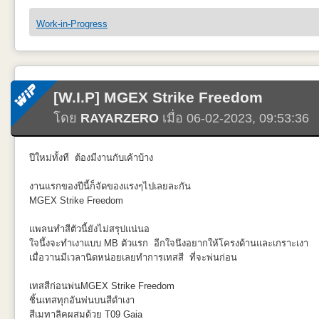
เกือบเฉือนทิ้งออก ตัดแต่งไปละ ดีว่าทำข้อมูลแล้วเจอพอดี ไม่งั้นละเศร้า
ก่อนกระแทกแพนหางแนวนอนด้านท้ายหมุดสี่ตัวก็ห้ามไปเฉือนออกแหละ
Work-in-Progress
HobbyBoss มีเพิ่มเติมส่วน Cabin ฝ้าของห้องโดยสารภายในแต่ไม่ได้ละเอ
[W.I.P] MGEX Strike Freedom
โดย
RAYARZERO
เมื่อ 06-02-2023, 09:53:36
ส่วนห้องนักบินก็เจาะด้านคนขับฝั่งขวาออก จะเหมือนของ Hasegawa หลั
หน้าเทปกาวเผยอ ส่วนด้านในลืมแปะตรงกลางกระจกเลยสีดำพ่นติดแต่เอา T
ปีใหม่ทั้งที ต้องมีงานกับเค้าบ้าง
บ้าง
งานแรกของปีนี้ก็จัดของแรงๆไปเลยละกัน
MGEX Strike Freedom
มีที่นั่งให้เลือกติด แต่ก็ติดไปตามใบต่อไม่ได้ปรับที่นั่งอะไร ส่วน hovercra
แพลนทำสีตัวนี้ยังไม่สรุปแน่นอ
ใจนึังจะทำเงาแบบ MB ตัวแรก อีกใจนึงอยากให้โครงด้านและเกราะเงา
เมื่อวานมีเวลานิดหน่อยเลยทำการเทสสี ที่จะพ่นก่อน
หลุมล้อก็โบ๋/ผนังด้านใน นรกมาก แต่ก็เตรียมการไว้ละ
เทสสีก่อนพ่นMGEX Strike Freedom
ชิ้นเทสทุกอันพ่นบนสีดำเงา
สีเมทาลิคผสมด้วย T09 Gaia