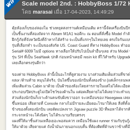
Scale model 2nd. : HobbyBoss 1/72
เป็นงานที่ทำค้างไว้ตั้งแต่ปี 2019 (ดูจากโพสท์เก่าๆในFB) เอาไปขัดระหว่
โดย
marasai
เมื่อ 17-04-2023, 14:49:29
ก็ค่อยๆขัด แม้จะเป็น HG1/144 แต่ก็ชิ้นส่วนค่อนข้างซับซ้อน ดีนะที่ไม่เล่น
ดุดัน แถมตัดด้วยสีทอง มาแปลกตรงอาวุธที่มือทั้ง2ข้าง
ที่ดูมีเสน่ห์ไปอีกแบบ นี่ยังไม่นับรวมเขาที่ดูมีเรื่องราวมากกว่าเดี่ยวๆแบบ
คุ้ยห้องเก็บของ/ดองโม ช่วงหยุดสงกรานต์เหมือนเดิม ครานี้จัดเครื่องบินปีก
ออกตัดกันเหมือน Titan เลยไม่รีรอที่จะประกอบและทำสี อดทนและทนอด ขั
เป็นชิ้นงานที่สองถัดจาก Abram M1A1 พอดีกะ ณ ตอนที่สั่งซื้อ Model กำ
ใช้ได้ ไม่รู้ทำทำไม อยากให้มันคมละมั๊ง และสีที่พ่นจะได้ติดดี พ่นสีผส
ฝึกกู้ภัยที่จังหวัดนึงที่ถ้าหากได้สร้าง จะเป็นที่แรกๆในไทยเลย ตรงใจกันแบ
จึดที่บังพ่นเพื่อให้เหมือนในAnimeอย่างเช่นตรงสีเทาในปืน ที่ต้องบังพ่นเอง 
รุ่นที่เลือกทำ จะเป็นของสังกัด US. Coast Guard ที่ทาง HobbyBoss ทำออ
กาวออก บางจุดก็ขี้เกียจบังพ่น เอาสีสูตรอีนาเมลค่อยๆทาไป เลอะก็เช็ดอ
Serial# 6009 ไม่มี options ทางเลือกให้ปรับไปเป็นลำอื่นๆเลย ส่วน Mod
Psychoframe ดีที่กล่องนี้เป็นพลาสติกทึบเพราะเป็นBansheeตัวแรกที่ออก ไ
รุ่น SH ที่เป็น SeaHawk ปกติ ก่อนหน้าเคยมี resin kit ที่ไว้สำหรับ Upgra
ซึ่งยังคิดไม่ตกว่าถ้าทำสีจริงๆจะพ่นยังไงดี โมเดลเลอร์ญี่ปุ่นจับพ่นทึบไปเลย
เลยเลือกตรงรุ่นดีกว่า
ทำตัวอื่น รวมถึง MG ท้ายสุดก็ได้เพื่อนๆพี่น้องในเพจช่วยแนะนำ เลยมาลง
ไฮไลท์ตรงกลางแล้วจับ Wash ด้วยEnamel ส้ม ดูตัดกันดี พ่นเสรจก็รออาร
ของค่าย HobbyBoss ลำนี้เป็นอะไรที่ดูสวยงาม บางส่วนเติมเต็มส่วนที่ขา
ผมชอบบ่นว่า ติสท์ เหลือเกิน ) ติดเสร็จก็รอกว่าจะมีแดดดีๆพ่นClear ปิดท้า
rotor /ด้านท้าย หมุนได้จริง, บันไดขึ้นของนักบินทั้งสองข้าง (แต่เล็กๆจน
Mr.Color ว่าดีกว่าตัวอื่นๆเพราะโอกาสเกิดฝ้าน้อยที่สุด พ่นเคลียร์แล้วรู้สึกว่
เพิ่มเติมส่วน Cabin มาด้วย เป็นฝ้าของห้องโดยสารภายในแต่ไม่ได้ละเอียด
เสร็จปิดงานถ่ายรูป จัดท่าสนุกๆ
ประกอบ/ปิดประตูไม่เปิดโชว์ของด้านใน แต่อดเสียดายไม่ได้เลยว่าจะทำแบ
ส่วนห้องนักบินก็เจาะด้านคนขับฝั่งขวาออก จะเหมือนของ Hasegawa เลยต้อ
ขึ้นหน่อย เสียดายที่ Console กลางไม่มีรายละเอียดอะไรมาให้เลย สิ่งที่ท
ข้างของทั้งสองนักบิน เลยดัดแปลงจาก Jigsaw puzzle 3D ที่พอหาได้จาก
กระจกหน้าจะโค้งนิดๆ ไม่ได้ระนาบเรียบตรงๆ
แผงที่ให้มาชิ้นส่วนเหลือเยอะพอสมควร เหมือนใช้แผง runner ร่วมกับรุ่น
ให้มาด้วย เสียดายแค่ ถังน้ำมันภายนอกแบบสั้น ที่ต้องติดที่ด้านขวาข้างที่มีป