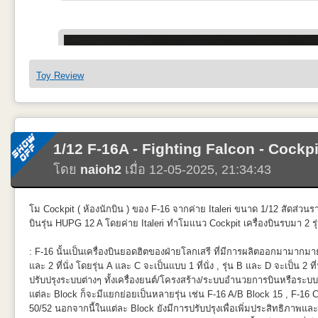
Toy Review
1/12 F-16A - Fighting Falcon - Cockpi
ในกล่องให้เป็น AIM-9L จากภาพประกอบเป็น AIM-9X เสียส่วนใหญ่ รายละเ
โดย
naioh2
เมื่อ 12-05-2025, 21:34:43
เกิดมิติความต่างของสีเดิมแบนๆและยังพ่นในส่วนของตัวรักษาสมดุลที่ท้ายM
เป็นที่น่าพอใจ ข้อเสียคือจุดยึดติดกับ Pylon น้อยมาก คราวหน้าจะเยาะแกนเ
โม Cockpit ( ห้องนักบิน ) ของ F-16 จากค่าย Italeri ขนาด 1/12 สัดส
บินรุ่น HUPG 12 A โดยค่าย Italeri ทำโมแนว Cockpit เครื่องบินรบมา 2 ร
: F-16 นั้นเป็นเครื่องบินยอดฮิตของฝ่ายโลกเสรี ที่มีการผลิตออกมามากมายด้
และ 2 ที่นั่ง โดยรุ่น A และ C จะเป็นแบบ 1 ที่นั่ง , รุ่น B และ D จะเป็น 2 ที
ปรับปรุงระบบต่างๆ ทั้งเครื่องยนต์/โครงสร้าง/ระบบอำนวยการบินหรือระบบอ
แต่ละ Block ก็จะมีแยกย่อยเป็นหลายรุ่น เช่น F-16 A/B Block 15 , F-16 
50/52 นอกจากนี้ในแต่ละ Block ยังมีการปรับปรุงเพื่อเพิ่มประสิทธิภาพและ