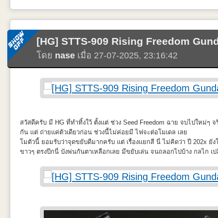
[HG] STTS-909 Rising Freedom Gun
โดย
nase
เมื่อ 27-07-2025, 23:16:42
สวัสดีครับ มี HG ที่ทำทิ้งใว้ ตั้งแต่ ช่วง Seed Freedom ฉาย จบไปใหม่ๆ จร
โมประกอบเหมือนจะง่าย แต่อาจจะต้องบีบอัดขัดแต่งกันเยอะ ถ้ามีการ Dry 
กัน แต่ ถ่ายแค่ตัวเดียวก่อน ช่วงนี้ไม่ค่อยมี ไฟจะต่อโมเดล เลย
เยอะ ต้องย้ำลายบนลำตัวเพื่อให้Washง่าย Decal บางเฉียบ ต้องระมัดระวัง
โมตัวนี้ ยอมรับว่าจุดขยับดีมากครับ แต่ เรื่องแยกสี นี่ ไม่คิดว่า ปี 202x ยั
แนบและเกยกัน บังพ่นน่าจะดีกว่า ดีอย่างเดียวคือราคา ถ้าให้แนะนำ ผมว่
ขาวๆ ตรงปีกนี่ บังพ่นกันตาเหลือกเลย มีขยับเล่น จนถลอกไปบ้าง กลไก เปลี่ย
น่าสน