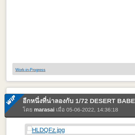
ขัดได้เป็นบ่งจุดที่พอให้ดูไม่เห็นรอยประกบ แต่เนื่องจาก 1/72 และมันมี
ดันไปขูดอีกด้าน อ่วมเหมือนกัน แถมด้วยเรื่องที่คนทำ Scale model จะรู
แอบวางเทียบขนาดกับอีกลำที่เตรียมไว้คราถัดๆไป
มุมใต้ลำตัวด้านซ้าย ดูใต้ซุ้มล้ออุดปิดไว้เรียบร้อยดี และที่บอกไว้ด้านบน ย
ก่อนๆหน้าเลยหักกราวไป ต้องมาติดใหม่หลายจุดเลย ส่วนแกนพร้อม Cable 
Work-in-Progress
งเล็กๆแทนละ
มุมใต้ลำตัวอีกด้าน ดูใต้ซุ้มล้อปิดที่ต้องเสริมด้วยแผ่น Plastic บางๆเหมื
อีกหนึ่งที่น่าลองกับ 1/72 DESERT BAB
โดย
marasai
เมื่อ 05-06-2022, 14:36:18
ของ HobbyBoss ดีตรง สามารถติดแพนหางแนวนอนแบบไม่ต้องติดกาวแต่ต้อง
หน่อยให้เหลือแต่แกน บางทีอาจให้ไว้เพื่อไว้ปรับพับขึ้น/ลงได้มั๊ง