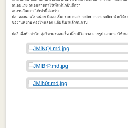
Mode.
ถนอมแรง ถนอมสายตาไว้เพ้นท์นักบินดีกว่า
จบงานวันแรก ได้เท่านี้ล่ะครับ
ปล. ดองนานไปหน่อย ดีคอลเริ่มกรอบ mark setter mark softer ช่วยได้ระ
หลังภายในเสร็จ เริ่มติดกาว แปลกๆกับกาวฝาส้มมาก ที่มันไม่ค่อยติด/ทำละ
ของานหยาบ ตรงไหนลอก แต้มสีเอาแล้วกันครับ
HobbyBoss เอาซะเลย
ปล2 เพิ่งทำ ข่าไก่ คู่อริมาครอสเสร็จ เดี๋ยวมีโอกาส ถ่ายรูป เอามาลงให้ช
หลังจากนั้นต้องใช้กาวฝาขาวลงใหม่แทนและมัดยางแบบแน่นขึ้นเพื่อให้มันป
หลังจากการเอายางมัดนี่ ทำสิ่งเลวร้ายเอามากๆเลย แต่จำเป็น เพราะมันป
เสริมมันไปเกยกับชิ้น cabin เดิมอยู่นิดนึง
รอยประกบจากชิ้นงานสองข้าง ที่งาน Scale model คงต้องเจอกันแทบทุกช
เพราะเครื่องไม้เครื่องมือมีไม่ครบครัน