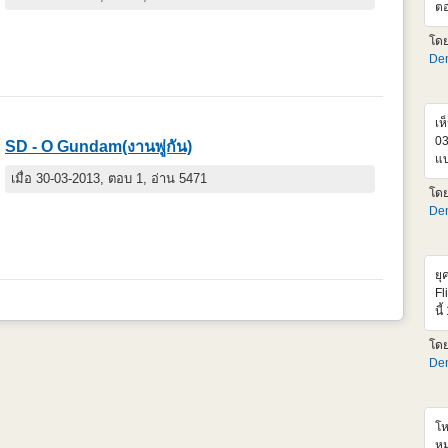
ตอ
เก
โด
คง
Den
ด้
ขอ
ดี
Dy
เห
03
SD - O Gundam(งานพู่กัน)
แบ
เส
เมื่อ 30-03-2013, ตอบ 1, อ่าน 5471
โด
เล
Den
แท
ยุ
Fl
นี
MS
โด
ให
Den
เห
เร
เฟ
แก
โห
ทำ
หม