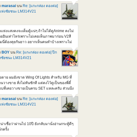
่นอน
ย
marasai
บน
Re: [แกะกล่อง ดองต่อ]
tps://www.gundamkitscollection.com/2025/11/p-
แห่งชัยชนะ LM314V21
ndai-mg-1100-cluster-gundam-mission.html
บเศร้าใจ ทำไมออก 2nd Batch แล้วมันขยับ
คาขึ้น เหมือนตอน Re-GZ Ver. 1.5 ตอนนั้นผม
ยไม่ได้สอยตามคุณ BOY แต่ไว้ค่อยหาเก็บร้าน
กแห่งแสงคงจะเต็มตู้แน่ๆ ถ้าไม่ได้ดูAnime คงไม่
ราคาเอาแหละ ความอยากน้อยลงนิดหน่อย
อยอินเท่าไหร่เพราะไม่เคยเห็นภาพมาก่อน V2สี
ราะมี Ver เก่าไว้นานละกะ ตัวถือปืน AKA ทำเอา
้มนี่ต้องคุยกันยาว อยากเห็นคนทำบ้างเพราะไม่
มาก RE-GZ Custom ถือ AKA ซะงั้นจุดขยับใหม่
อยเห็นใครประกอบและทำสีเท่าไหร่เลย
นเลยได้มาจากตัวนี้แหละ ชิ้นส่วนเหลือเลยเยอะ
ย
BOY
บน
Re: [แกะกล่อง ดองต่อ] ปีก
0ติดPack นี่ก็สวยๆหลายตัวนะครับ มีชอบPack
ยแต่ไม่สามารถขึ้นได้ครบทั้งตัว
่งชัยชนะ LM314V21
นพิเศษไหม ว่าจะหามาลองใส่ F80บ้าง ว่าแต่จะ
ดู Victory sub Thai ยากเหมือนกันนะครับ ท้าย
ดชอบข้อมูลอ้างอิงที่แนบมาด้วย
ียดาย ผมยังขาด Wing Of Lights สำหรับ MG ที่
นวางขาย สั่งไม่ทันซักที แต่คงไว้ดูเป็นของพี่ตี๋
บที่เคยวางขายเป็นครบ SET แหละครับ ส่วนนึง
เอาตัวหุ่น V2 มาทำสีเข้ม ให้เป็นตัวในภาค
ย
marasai
บน
Re: [แกะกล่อง ดองต่อ]
ossbone ที่ Bandai ยังไม่ทำ ส่วนตัว ชอบหุ่นประ
แห่งชัยชนะ LM314V21
าดๆ ในภาค steel 7 ทีเป็นภาคเกี่ยวเนื่องกับ
ossbone, F90 และ Victory ตอนนี้ ที่นอกเหนือ
ก Crossbone Gundam รุ่นต่างๆ ที่เป็นตัวหลัก
งภาค มีออกมาเพิ่มจำนวนนึงละ เช่น RE/100
่น่าเชื่อว่าผ่านไป 10ปี ยังกลับมานั่งอ่านกระทู้ดีๆ
-07B Vigna-Ghina II [Jupiter Battle Ver.] ตัว
อีกครั้ง
ง กับ MG F90 + Intercept Pack ตัวนึง แล้วก็ MG