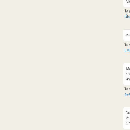
Va
<i
al
โด
hr
เป็
<
sr
al
จะ
hr
<
โด
sr
LM3
al
hr
<i
al
Ma
เด
บน
เก
ง่
ตั
เป
โด
HL
ละค
แห
วั
ผม
ไม
ออ
อั
จะ
มา
tI