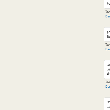
ht
รั
ช่
รอ
อั
โด
ช่
Den
แต
Si
ส่
รา
ลู
สำ
นิ
เอ
ตั
โด
ขั
Den
ht
05
เพ
เข
ทำ
มา
โด
ข้
Den
ออ
hr
<
sr
DY
al
แล
hr