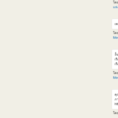
Gu
โด
ตั
แห
LM
ออ
รว
เพ
กล
ht
โด
อ้
Mee
ht
งั
เร
เร
เร
โด
เส
Mee
ht
v
คุ
ภา
ht
r4
โด