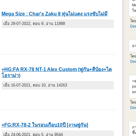
Me
ให
Mega Size : Char's Zaku II หุ่นไม่แดง แรงขับไม่มี
เจ
โด
99
เมื่อ 28-07-2022, ตอบ 9, อ่าน 11888
Den
คง
ตั
ht
v=
อ่
อย
โด
Den
+HG:FA RX-78 NT-1 Alex Custom (พู่กัน+สีป๋อง+ได
โอราม่า)
<a
เมื่อ 16-07-2021, ตอบ 10, อ่าน 14263
jo
sr
al
โด
Su
Den
โม
ได
แ
+FG:RX-78-2 ในรอบเกือบ10ปี [งานพู่กัน]
ภา
ขึ
เมื่อ 24-06-2021, ตอบ 5, อ่าน 9544