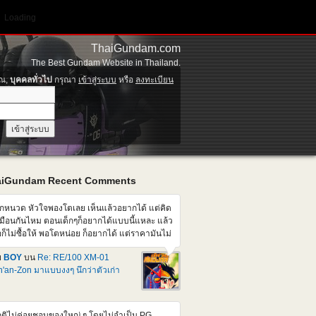
Loading
ThaiGundam.com
The Best Gundam Website in Thailand.
ุณ,
บุคคลทั่วไป
กรุณา
เข้าสู่ระบบ
หรือ
ลงทะเบียน
aiGundam Recent Comments
็กหนวด หัวใจพองโตเลย เห็นแล้วอยากได้ แต่คิด
มือนกันไหม ตอนเด็กๆก็อยากได้แบบนี้แหละ แล้ว
อก็ไม่ซื้อให้ พอโตหน่อย ก็อยากได้ แต่ราคามันไม่
มือนตอนเด็กๆแล้วสิ แต่คนที่บ้านก็อาจจะไม่ให้
ย
BOY
บน
Re: RE/100 XM-01
้ออีก เศร้าเคล้าน้ำตา
'an-Zon มาแบบงงๆ นึกว่าตัวเก่า
ติไม่ค่อยชอบของใหญ่ ๆ โดยไม่จำเป็น PG ,