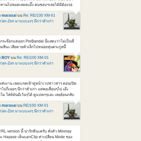
tps://www.youtube.com/watch?v=U0kAdHrrHII
บทานไปหมดเลยละมั๊ง คนชอบฯเลยได้มีต้องรอ
องนี้มีข่าว + รีวิวโมจีนเยอะดี แถมเสียง AI ภาษา
บถัดๆไป แต่จะไม่อุดหนุนร้านพวกนั้นละยกเว้น มี
งกฤษด้วย
ย
marasai
บน
Re: RE/100 XM-01
วงลดราคาลงปกติ Series ตัวเล็กนี้ก็สวยๆเยอะ
'an-Zon มาแบบงงๆ นึกว่าตัวเก่า
่ถ้า P หมด ก็อ่วมหนักเลยนะครับ ยิ่งจะมีพวก
lhoulette กล่องสวยๆสมัยก่อนอีกนี่ มาได้ยาวๆเลย
วนเรื่องราคานี่ ดูคุ้มกว่า 1/144 HM D-seerd ที่ตั้ง
คาเท่าๆกันแหละ ยังไม่ได้สอย เพราะมีทั้งตัว
กกระจ๊อกแต่ออก PreBandai นี่แสดงว่าไม่เป็นที่
เร็จและตัวเก่าที่ต่อใส่กล่องไว้รอผ่า แต่ถ้าสอยคง
ยมสินะ เสียดายตัวเล็กไปหน่อยหุ่นตระกูลนี้
ามาทำสีขาวแทนแหละ ปล.ของภาคนี้ อยากเห็น
วของหัวหน้า ที่ตัวสีม่วง/สีเข้ม Berga giros ที่คน
ย
BOY
บน
Re: RE/100 XM-01
บ X2 ขับก่อนจะมาเปลี่ยนเปน X2 แหละ
'an-Zon มาแบบงงๆ นึกว่าตัวเก่า
tps://gundam.fandom.com/wiki/XM-
_Berga_Giros
ิ่งส่งงาน เลยเบรคเข้าดูหน้าเวปข่าวสาร ตอนเปิด
้าไปก็เฉยๆ นึกว่าตัวเก่า แต่พอเลื่อนๆไป เอ๊ะ
ไม โล่ห์มันมีเว้นๆได้ ดูแปลกๆแฮะ เลยย้อนกลับ
ดูรายละเอียด ปรากฏว่า หัวโล้น ไหล่กลมสอง
ย
marasai
บน
RE/100 XM-01
าง โล่ห์แยกสี่ส่วน นี่มันเป็นลูกจ๊อก ตัวที่ควรจะ
'an-Zon มาแบบงงๆ นึกว่าตัวเก่า
กก่อนหน้านี้นิ ไม่ใช่ตัวแรกจริงๆแหละ <a
ef="https://pic.in.th/image/DEn1.UJCNzP">
img
c="https://img1.pic.in.th/images/DEn1.jpg"
RL version นี้ น่ารักดีนะครับ ทั่งตัว Minmay
t="DEn1" border="0"></a> <a
ะ Hayase เห็นบอกClip ท่าเปลี่ยน Mode ของ
ef="https://pic.in.th/image/DEn2.UJCVqp">