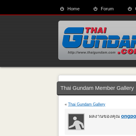
Home
Forum
Thai Gundam Member Gallery
«
Thai Gundam Gallery
ผลงานของคุณ
ongp