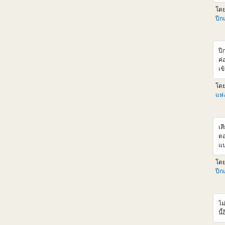
แน
โด
ht
ปีก
ba
แอ
รา
เล
ปี
ลด
ค่
เพ
เข
งง
ค่
มั
โด
F9
เล
แห
ไห
หา
สุ
เส
ตอ
แบ
จะ
โด
cr
ปีก
หล
Cr
จา
ขอ
ไม
XM
นี้
นึ