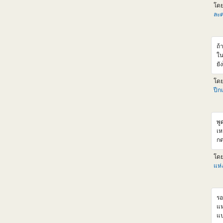
โด
v
ละค
ht
Km
v=
ถ้
ใน
ยั
จน
โด
ส่
ปีก
ขอ
พู
เห
กด
จา
โด
แห
รอ
แห
แป