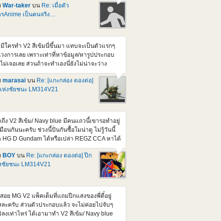
ย
War-taker
บน
Re: เมื่อตัว
=igYoaJTS5G8
รAnime เป็นคนจริง…
tps://www.youtube.com/watch?v=RTxR6gU-
M https://www.youtube.com/watch?
2hlrYfP_0AE
ามีใครทำ V2 สีเข้มนี่ขึ้นมา แทบจะเป็นตัวแรกๆ
วงการเลย เพราะเท่าที่หาข้อมูล/หารูปประกอบ
งไม่เจอเลย ส่วนถ้าจะทำเองนี่ยังไม่น่าจะว่าง
กว่างานโครงการที่กำลังทำ จะได้เริ่มขึ้นมาโน่น
ย
marasai
บน
Re: [แกะกล่อง ดองต่อ]
วน Meeting คงรอติดตามผ่านเวป/Facebook
แห่งชัยชนะ LM314V21
งเวปเหมือนเดิมแหละครับ
ดถึง V2 สีเข้ม/ Navy blue มีคนแถวนี้เขารอทำอยู่
มือนกันนะครับ ช่วงนี้ปั่นกันซื้อโมน่าดู ไม่รู้วันนี้
 HG D Gundam ได้หรือเปล่า REGZ CCA หาได้
ก GundamBase ไม่ต้องกลัวครับ
ย
BOY
บน
Re: [แกะกล่อง ดองต่อ] ปีก
่งชัยชนะ LM314V21
สอย MG V2 แพ็คเต็มที่แถมปีกแสงของพี่ตี๋อยู่
ละครับ ส่วนตัวประกอบแล้ว จะไม่ค่อยไปจับๆ
ลงเท่าไหร่ ได้เอามาทำ V2 สีเข้ม/ Navy blue