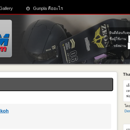
Gallery
Gunpla คืออะไร
ยินดีต้อนรับค
ชื่อผู้ใช้งาน:
รหัสผ่าน:
Th
เด
เห
พ่
เห
โด
ซื
okoh
Den
ปก