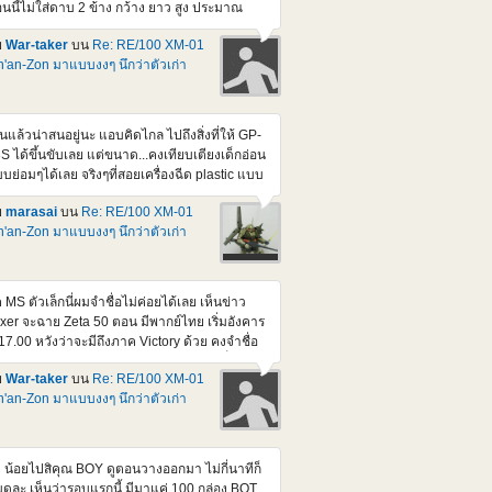
นนี้ไม่ใส่ดาบ 2 ข้าง กว้าง ยาว สูง ประมาณ
ือบ ๆ 40 ซม. ทุกด้าน แต่ถ้าเอา MS 1/100 ไปใส่
ย
War-taker
บน
Re: RE/100 XM-01
สูงขึ้นอีกหน่อย ส่วนดาบ ยาว 40 กว่า ซม. ถ้าใส่
'an-Zon มาแบบงงๆ นึกว่าตัวเก่า
วย ก็กินที่หนักเข้าไปอีก แต่บ่นแบบนี้ ผมรอ part
ง Dynames ที่เป็นปืน กับ มิซายด์ อยู่นะ จริง ๆ ก็
ใจที่เริ่มหยิบโม.มาต่อเสียที วันนี้ขุดกรุ มี 1/144
names กับ Kyorios ดองอยู่ด้วยแฮะ
็นแล้วน่าสนอยู่นะ แอบคิดไกล ไปถึงสิ่งที่ให้ GP-
S ได้ขึ้นขับเลย แต่ขนาด...คงเทียบเตียงเด็กอ่อน
บย่อมๆได้เลย จริงๆที่สอยเครื่องฉีด plastic แบบ
้นมา ก็กะว่าจะทำแหละ กะ Mega Rider ให้ ZZ ขี่
ย
marasai
บน
Re: RE/100 XM-01
่น แต่เอาจริงๆนี่ ยุ่งสะสางงานหลักเกือบทั้งวัน เลย
'an-Zon มาแบบงงๆ นึกว่าตัวเก่า
บไม่มีเวลาพิมพ์เลยหลังๆนี้
ค MS ตัวเล็กนี่ผมจำชื่อไม่ค่อยได้เลย เห็นข่าว
ixer จะฉาย Zeta 50 ตอน มีพากย์ไทย เริ่มอังคาร
้ 17.00 หวังว่าจะมีถึงภาค Victory ด้วย คงจำชื่อ
 ได้มากขึ้น (แต่ตัวนี้มันอยู่ใน F-91 นี่) เดี๋ยวนี้จะ
ย
War-taker
บน
Re: RE/100 XM-01
้เอา เสียงญีุ่ปุ่น sub eng. มาดูแบบเมื่อก่อน ก็
'an-Zon มาแบบงงๆ นึกว่าตัวเก่า
นื่อยเกิน เพิ่งต่ออันนี้ เกือบเสร็จ ไป เหนื่อยเอา
ื่องครับ ที่ว่าเกือบเสร็จ เพราะหลายจุดมันใส่ สปริง
ือง แล้วไขน็อต ที่ยังไม่ทำ แค่ประกอบธรรมดา
นเสียบก็แน่นจัดแล้ว ถ้าไขน็อตด้วย คงแงะมา
 น้อยไปสิคุณ BOY ดูตอนวางออกมา ไม่กี่นาทีก็
สีไม่ได้แล้วละ
ดละ เห็นว่ารอบแรกนี้ มีมาแค่ 100 กล่อง BOT