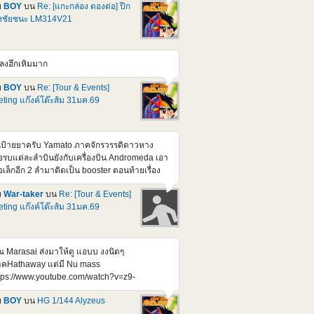
ndam F91 Ver 2.0 (Harrison Madin Custom)
ย
BOY
บน
Re: [แกะกล่อง ดองต่อ] ปีก
วนี้มีสอง Ver. ก็ออกไปละ อีกตัวที่รอลุ้น ก็เป็น MG
่งชัยชนะ LM314V21
312V04+SD-VB03A V-Dash Gundam ที่แค่
กเป็นเฉพาะ Pack เสริมมาก็เบางบหน่อย หรือมัด
มมาก็ได้แหละ ช่วงๆนี้นี่ Formula , silhouette
ลงฮึกเหิมมาก
ังทยอยไล่ออกมา ทีละตัวๆแหละ อ้างอิง
tps://gundam.fandom.com/wiki/Prototype_Victory_2_Gundam
ย
BOY
บน
Re: [Tour & Events]
างอิง
ting แก๊งค์โต๊ะส้ม 31มค.69
tps://gundam.fandom.com/wiki/Mobile_Suit_Crossbone_Gundam:_Steel_7
้นป้ายยาครับ Yamato ภาคจักรวรรดิดาวหาง
ือรบแต่ละลำบินยังกับเครื่องบิน Andromeda เอา
ือเล็กอีก 2 ลำมาติดเป็น booster ตอนท้ายเรื่อง
ือรบทำงานโดยใช้คน ๆ เดียว ระบบสั่งการด้วย
ย
War-taker
บน
Re: [Tour & Events]
ียงแหกปากของกับตัน
ting แก๊งค์โต๊ะส้ม 31มค.69
tps://www.youtube.com/watch?
=qWq1H9a9Jyo
ณ Marasai ส่งมาให้ดู แอบบ งงนิดๆ
คHathaway แต่มี Nu mass
tps://www.youtube.com/watch?v=z9-
h_zD2g&feature=youtu.be
ย
BOY
บน
HG 1/144 Alyzeus