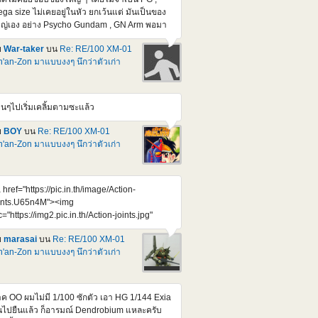
ga size ไม่เคยอยู่ในหัว ยกเว้นแต่ มันเป็นของ
ญ่เอง อย่าง Psycho Gundam , GN Arm พอมา
ออันนี้ชักใจสั่นครับ 70 cm. เห็นราคาแล้วสยอง
ย
War-taker
บน
Re: RE/100 XM-01
000 เยน แต่คิดว่า หยอดกระปุกซัก 10-12 เดือน
'an-Zon มาแบบงงๆ นึกว่าตัวเก่า
พอซื้อไหวมั้ง ของแบบนี้ มันคงไม่หมดเกลี้ยง
้งแต่วันแรกหรอก
tps://www.youtube.com/watch?
4UZKEZGeSIY ไม่แน่ กว่าจะออก อาจจะไม่
านๆไปเริ่มเคลิ้มตามซะแล้ว
ากได้แล้วก็ได้
ย
BOY
บน
Re: RE/100 XM-01
'an-Zon มาแบบงงๆ นึกว่าตัวเก่า
 href="https://pic.in.th/image/Action-
ints.U65n4M"><img
c="https://img2.pic.in.th/Action-joints.jpg"
t="Action joints" border="0"></a> Credit :
ย
marasai
บน
Re: RE/100 XM-01
preme Mecha จุดขยับ ตอบโจทย์ เยี่ยมขึ้นกว่า
'an-Zon มาแบบงงๆ นึกว่าตัวเก่า
เก่าๆเยอะเลย รอก็แค่รอบถัดๆไป กะจังหวะจอง
้ที่จะต้องลงตัวกัน ไม่โดน Bot แย่งไปทุกๆรอบอีก
หละ
ค OO ผมไม่มี 1/100 ซักตัว เอา HG 1/144 Exia
้นไปยืนแล้ว ก็อารมณ์ Dendrobium แหละครับ