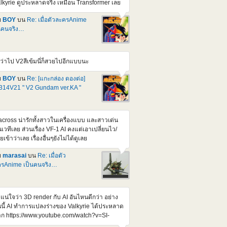
lkyrie ดูประหลาดจริง เหมือน Transformer เลย
mg src="https://img2.pic.in.th/DEn2.jpg"
t="DEn2" border="0"></a> <a
ย
BOY
บน
Re: เมื่อตัวละครAnime
ef="https://pic.in.th/image/DEn3.UJCW8L">
นคนจริง…
img
c="https://img1.pic.in.th/images/DEn3.jpg"
t="DEn3" border="0"></a> <a
ว่าไป V2สีเข้มนี่ก็สวยไปอีกแบบนะ
ef="https://pic.in.th/image/DEn4.UJGa1C">
img
ย
BOY
บน
Re: [แกะกล่อง ดองต่อ]
c="https://img1.pic.in.th/images/DEn4.jpg"
14V21 " V2 Gundam ver.KA "
t="DEn4" border="0"></a> <a
ef="https://pic.in.th/image/DEn5.UJGrwv">
mg src="https://img2.pic.in.th/DEn5.jpg"
t="DEn5" border="0"></a> หน้าตาหล่อขึ้นกว่า
cross น่ารักทั้งสาวในเครื่องแบบ และสาวเด่น
ิม สัดส่วนดูสมส่วนขึ้น น่าจะสูงกว่า 1/100 เกรด
เวทีเลย ส่วนเรื่อง VF-1 AI คงแต่เอาเปลี่ยนไว/
่า Credit : Gundamkitscollection เจ้าเก่าดั้งเดิม
ายเข้าว่าเลย เรื่องอื่นๆยังไม่ได้ดูเลย
วนี้ ก็มีตัวเก่า ยุคโบราณอยู่แหละ แต่เปลี่ยนมือ
นแบบชุดแต่งที่ขยับข้อนิ้วได้หมด สมันนั้นสั่งจาก
ย
marasai
บน
Re: เมื่อตัว
J /สรุปตัวเก่าเลยรอดจากการถูกผ่าดัดแปลงไป
รAnime เป็นคนจริง…
ละ พวกตัวเก่าๆ Ball joint ย้วยๆไปหมดละเห็น
นก่อนๆ มีคนถามหา Ball Joint ขา ตัวใดตัวนึงไว้
ลองหาดู แต่อาจจะยาก เพราะส่วนใหญ่ผมจะตัด
่แน่ใจว่า 3D render กับ AI อันไหนดีกว่า อย่าง
กจากแผง จะไม่รู้ว่ามันเปน Parts เบอร์อะไรหนะ
นนี้ AI ทำการแปลงร่างของ Valkyrie ได้ประหลาด
เซ็งก็ตรงที่ แววจะเปน P ไปตลอดหลังจากนี้
ก https://www.youtube.com/watch?v=SI-
NRkQVE https://www.youtube.com/watch?