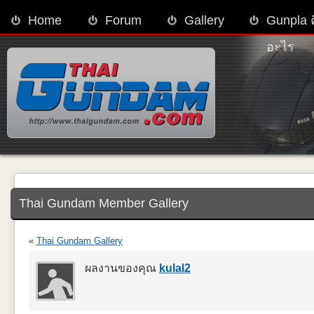
Home
Forum
Gallery
Gunpla 
อะไร
Thai Gundam Member Gallery
«
Thai Gundam Gallery
ผลงานของคุณ
kulal2