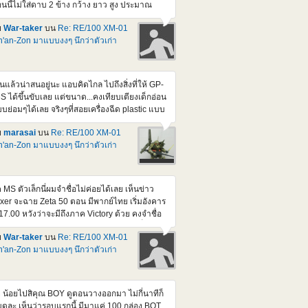
นนี้ไม่ใส่ดาบ 2 ข้าง กว้าง ยาว สูง ประมาณ
ือบ ๆ 40 ซม. ทุกด้าน แต่ถ้าเอา MS 1/100 ไปใส่
ย
War-taker
บน
Re: RE/100 XM-01
สูงขึ้นอีกหน่อย ส่วนดาบ ยาว 40 กว่า ซม. ถ้าใส่
'an-Zon มาแบบงงๆ นึกว่าตัวเก่า
วย ก็กินที่หนักเข้าไปอีก แต่บ่นแบบนี้ ผมรอ part
ง Dynames ที่เป็นปืน กับ มิซายด์ อยู่นะ จริง ๆ ก็
ใจที่เริ่มหยิบโม.มาต่อเสียที วันนี้ขุดกรุ มี 1/144
names กับ Kyorios ดองอยู่ด้วยแฮะ
็นแล้วน่าสนอยู่นะ แอบคิดไกล ไปถึงสิ่งที่ให้ GP-
S ได้ขึ้นขับเลย แต่ขนาด...คงเทียบเตียงเด็กอ่อน
บย่อมๆได้เลย จริงๆที่สอยเครื่องฉีด plastic แบบ
้นมา ก็กะว่าจะทำแหละ กะ Mega Rider ให้ ZZ ขี่
ย
marasai
บน
Re: RE/100 XM-01
่น แต่เอาจริงๆนี่ ยุ่งสะสางงานหลักเกือบทั้งวัน เลย
'an-Zon มาแบบงงๆ นึกว่าตัวเก่า
บไม่มีเวลาพิมพ์เลยหลังๆนี้
ค MS ตัวเล็กนี่ผมจำชื่อไม่ค่อยได้เลย เห็นข่าว
ixer จะฉาย Zeta 50 ตอน มีพากย์ไทย เริ่มอังคาร
้ 17.00 หวังว่าจะมีถึงภาค Victory ด้วย คงจำชื่อ
 ได้มากขึ้น (แต่ตัวนี้มันอยู่ใน F-91 นี่) เดี๋ยวนี้จะ
ย
War-taker
บน
Re: RE/100 XM-01
้เอา เสียงญีุ่ปุ่น sub eng. มาดูแบบเมื่อก่อน ก็
'an-Zon มาแบบงงๆ นึกว่าตัวเก่า
นื่อยเกิน เพิ่งต่ออันนี้ เกือบเสร็จ ไป เหนื่อยเอา
ื่องครับ ที่ว่าเกือบเสร็จ เพราะหลายจุดมันใส่ สปริง
ือง แล้วไขน็อต ที่ยังไม่ทำ แค่ประกอบธรรมดา
นเสียบก็แน่นจัดแล้ว ถ้าไขน็อตด้วย คงแงะมา
 น้อยไปสิคุณ BOY ดูตอนวางออกมา ไม่กี่นาทีก็
สีไม่ได้แล้วละ
ดละ เห็นว่ารอบแรกนี้ มีมาแค่ 100 กล่อง BOT