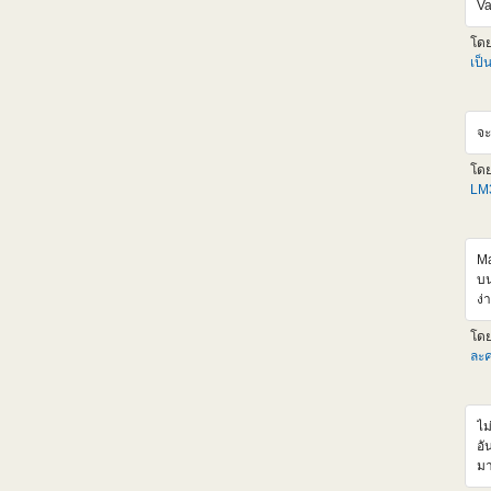
Va
<i
al
โด
hr
เป็
<
sr
al
จะ
hr
<
โด
sr
LM3
al
hr
<i
al
Ma
เด
บน
เก
ง่
ตั
เป
โด
HL
ละค
แห
วั
ผม
ไม
ออ
อั
จะ
มา
tI