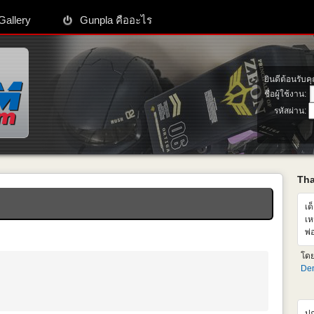
Gallery
Gunpla คืออะไร
ยินดีต้อนรับค
ชื่อผู้ใช้งาน:
รหัสผ่าน:
Th
เด
เห
พ่
เห
โด
ซื
Den
ปก