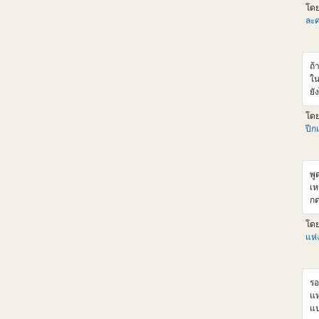
โด
v
ละค
ht
Km
v=
ถ้
ใน
ยั
จน
โด
ส่
ปีก
ขอ
พู
เห
กด
จา
โด
แห
รอ
แห
แป