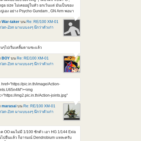
ga size ไม่เคยอยู่ในหัว ยกเว้นแต่ มันเป็นของ
ญ่เอง อย่าง Psycho Gundam , GN Arm พอมา
ออันนี้ชักใจสั่นครับ 70 cm. เห็นราคาแล้วสยอง
ย
War-taker
บน
Re: RE/100 XM-01
000 เยน แต่คิดว่า หยอดกระปุกซัก 10-12 เดือน
'an-Zon มาแบบงงๆ นึกว่าตัวเก่า
พอซื้อไหวมั้ง ของแบบนี้ มันคงไม่หมดเกลี้ยง
้งแต่วันแรกหรอก
tps://www.youtube.com/watch?
4UZKEZGeSIY ไม่แน่ กว่าจะออก อาจจะไม่
านๆไปเริ่มเคลิ้มตามซะแล้ว
ากได้แล้วก็ได้
ย
BOY
บน
Re: RE/100 XM-01
'an-Zon มาแบบงงๆ นึกว่าตัวเก่า
 href="https://pic.in.th/image/Action-
ints.U65n4M"><img
c="https://img2.pic.in.th/Action-joints.jpg"
t="Action joints" border="0"></a> Credit :
ย
marasai
บน
Re: RE/100 XM-01
preme Mecha จุดขยับ ตอบโจทย์ เยี่ยมขึ้นกว่า
'an-Zon มาแบบงงๆ นึกว่าตัวเก่า
เก่าๆเยอะเลย รอก็แค่รอบถัดๆไป กะจังหวะจอง
้ที่จะต้องลงตัวกัน ไม่โดน Bot แย่งไปทุกๆรอบอีก
หละ
ค OO ผมไม่มี 1/100 ซักตัว เอา HG 1/144 Exia
้นไปยืนแล้ว ก็อารมณ์ Dendrobium แหละครับ