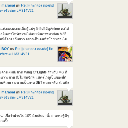
่นอน
ย
marasai
บน
Re: [แกะกล่อง ดองต่อ]
tps://www.gundamkitscollection.com/2025/11/p-
แห่งชัยชนะ LM314V21
ndai-mg-1100-cluster-gundam-mission.html
บเศร้าใจ ทำไมออก 2nd Batch แล้วมันขยับ
คาขึ้น เหมือนตอน Re-GZ Ver. 1.5 ตอนนั้นผม
ยไม่ได้สอยตามคุณ BOY แต่ไว้ค่อยหาเก็บร้าน
กแห่งแสงคงจะเต็มตู้แน่ๆ ถ้าไม่ได้ดูAnime คงไม่
ราคาเอาแหละ ความอยากน้อยลงนิดหน่อย
อยอินเท่าไหร่เพราะไม่เคยเห็นภาพมาก่อน V2สี
ราะมี Ver เก่าไว้นานละกะ ตัวถือปืน AKA ทำเอา
้มนี่ต้องคุยกันยาว อยากเห็นคนทำบ้างเพราะไม่
มาก RE-GZ Custom ถือ AKA ซะงั้นจุดขยับใหม่
อยเห็นใครประกอบและทำสีเท่าไหร่เลย
นเลยได้มาจากตัวนี้แหละ ชิ้นส่วนเหลือเลยเยอะ
ย
BOY
บน
Re: [แกะกล่อง ดองต่อ] ปีก
0ติดPack นี่ก็สวยๆหลายตัวนะครับ มีชอบPack
ยแต่ไม่สามารถขึ้นได้ครบทั้งตัว
่งชัยชนะ LM314V21
นพิเศษไหม ว่าจะหามาลองใส่ F80บ้าง ว่าแต่จะ
ดู Victory sub Thai ยากเหมือนกันนะครับ ท้าย
ดชอบข้อมูลอ้างอิงที่แนบมาด้วย
ียดาย ผมยังขาด Wing Of Lights สำหรับ MG ที่
นวางขาย สั่งไม่ทันซักที แต่คงไว้ดูเป็นของพี่ตี๋
บที่เคยวางขายเป็นครบ SET แหละครับ ส่วนนึง
เอาตัวหุ่น V2 มาทำสีเข้ม ให้เป็นตัวในภาค
ย
marasai
บน
Re: [แกะกล่อง ดองต่อ]
ossbone ที่ Bandai ยังไม่ทำ ส่วนตัว ชอบหุ่นประ
แห่งชัยชนะ LM314V21
าดๆ ในภาค steel 7 ทีเป็นภาคเกี่ยวเนื่องกับ
ossbone, F90 และ Victory ตอนนี้ ที่นอกเหนือ
ก Crossbone Gundam รุ่นต่างๆ ที่เป็นตัวหลัก
งภาค มีออกมาเพิ่มจำนวนนึงละ เช่น RE/100
่น่าเชื่อว่าผ่านไป 10ปี ยังกลับมานั่งอ่านกระทู้ดีๆ
-07B Vigna-Ghina II [Jupiter Battle Ver.] ตัว
อีกครั้ง
ง กับ MG F90 + Intercept Pack ตัวนึง แล้วก็ MG