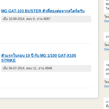
Me
ให
MG GAT-103 BUSTER ตัวที่สองต่อจากสไตร์ครับ
เจ
โด
99
เมื่อ 10-08-2014, ตอบ 6, อ่าน 8087
Den
คง
ตั
ht
v=
อ่
อย
โด
Den
ตัวแรกในรอบ 10 ปี กับ MG 1/100 GAT-X105
STRIKE
<a
เมื่อ 06-07-2014, ตอบ 11, อ่าน 8948
jo
sr
al
โด
Su
Den
โม
ได
แ
ภา
ขึ