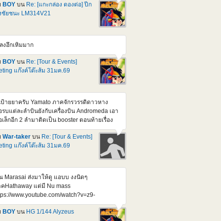
ndam F91 Ver 2.0 (Harrison Madin Custom)
ย
BOY
บน
Re: [แกะกล่อง ดองต่อ] ปีก
วนี้มีสอง Ver. ก็ออกไปละ อีกตัวที่รอลุ้น ก็เป็น MG
่งชัยชนะ LM314V21
312V04+SD-VB03A V-Dash Gundam ที่แค่
กเป็นเฉพาะ Pack เสริมมาก็เบางบหน่อย หรือมัด
มมาก็ได้แหละ ช่วงๆนี้นี่ Formula , silhouette
ลงฮึกเหิมมาก
ังทยอยไล่ออกมา ทีละตัวๆแหละ อ้างอิง
tps://gundam.fandom.com/wiki/Prototype_Victory_2_Gundam
ย
BOY
บน
Re: [Tour & Events]
างอิง
ting แก๊งค์โต๊ะส้ม 31มค.69
tps://gundam.fandom.com/wiki/Mobile_Suit_Crossbone_Gundam:_Steel_7
้นป้ายยาครับ Yamato ภาคจักรวรรดิดาวหาง
ือรบแต่ละลำบินยังกับเครื่องบิน Andromeda เอา
ือเล็กอีก 2 ลำมาติดเป็น booster ตอนท้ายเรื่อง
ือรบทำงานโดยใช้คน ๆ เดียว ระบบสั่งการด้วย
ย
War-taker
บน
Re: [Tour & Events]
ียงแหกปากของกับตัน
ting แก๊งค์โต๊ะส้ม 31มค.69
tps://www.youtube.com/watch?
=qWq1H9a9Jyo
ณ Marasai ส่งมาให้ดู แอบบ งงนิดๆ
คHathaway แต่มี Nu mass
tps://www.youtube.com/watch?v=z9-
h_zD2g&feature=youtu.be
ย
BOY
บน
HG 1/144 Alyzeus