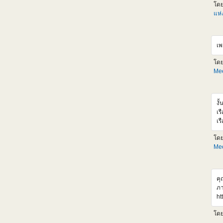
Gu
โด
ตั
แห
LM
ออ
รว
เพ
กล
ht
โด
อ้
Mee
ht
งั
เร
เร
เร
โด
เส
Mee
ht
v
คุ
ภา
ht
r4
โด