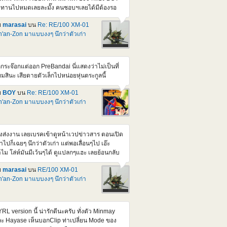
tps://www.youtube.com/watch?v=U0kAdHrrHII
บทานไปหมดเลยละมั๊ง คนชอบฯเลยได้มีต้องรอ
องนี้มีข่าว + รีวิวโมจีนเยอะดี แถมเสียง AI ภาษา
บถัดๆไป แต่จะไม่อุดหนุนร้านพวกนั้นละยกเว้น มี
งกฤษด้วย
ย
marasai
บน
Re: RE/100 XM-01
วงลดราคาลงปกติ Series ตัวเล็กนี้ก็สวยๆเยอะ
'an-Zon มาแบบงงๆ นึกว่าตัวเก่า
่ถ้า P หมด ก็อ่วมหนักเลยนะครับ ยิ่งจะมีพวก
lhoulette กล่องสวยๆสมัยก่อนอีกนี่ มาได้ยาวๆเลย
วนเรื่องราคานี่ ดูคุ้มกว่า 1/144 HM D-seerd ที่ตั้ง
คาเท่าๆกันแหละ ยังไม่ได้สอย เพราะมีทั้งตัว
กกระจ๊อกแต่ออก PreBandai นี่แสดงว่าไม่เป็นที่
เร็จและตัวเก่าที่ต่อใส่กล่องไว้รอผ่า แต่ถ้าสอยคง
ยมสินะ เสียดายตัวเล็กไปหน่อยหุ่นตระกูลนี้
ามาทำสีขาวแทนแหละ ปล.ของภาคนี้ อยากเห็น
วของหัวหน้า ที่ตัวสีม่วง/สีเข้ม Berga giros ที่คน
ย
BOY
บน
Re: RE/100 XM-01
บ X2 ขับก่อนจะมาเปลี่ยนเปน X2 แหละ
'an-Zon มาแบบงงๆ นึกว่าตัวเก่า
tps://gundam.fandom.com/wiki/XM-
_Berga_Giros
ิ่งส่งงาน เลยเบรคเข้าดูหน้าเวปข่าวสาร ตอนเปิด
้าไปก็เฉยๆ นึกว่าตัวเก่า แต่พอเลื่อนๆไป เอ๊ะ
ไม โล่ห์มันมีเว้นๆได้ ดูแปลกๆแฮะ เลยย้อนกลับ
ดูรายละเอียด ปรากฏว่า หัวโล้น ไหล่กลมสอง
ย
marasai
บน
RE/100 XM-01
าง โล่ห์แยกสี่ส่วน นี่มันเป็นลูกจ๊อก ตัวที่ควรจะ
'an-Zon มาแบบงงๆ นึกว่าตัวเก่า
กก่อนหน้านี้นิ ไม่ใช่ตัวแรกจริงๆแหละ <a
ef="https://pic.in.th/image/DEn1.UJCNzP">
img
c="https://img1.pic.in.th/images/DEn1.jpg"
RL version นี้ น่ารักดีนะครับ ทั่งตัว Minmay
t="DEn1" border="0"></a> <a
ะ Hayase เห็นบอกClip ท่าเปลี่ยน Mode ของ
ef="https://pic.in.th/image/DEn2.UJCVqp">