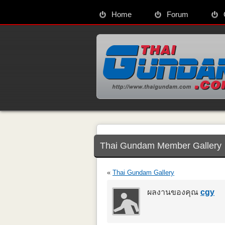
Home
Forum
Thai Gundam Member Gallery
«
Thai Gundam Gallery
ผลงานของคุณ
cgy