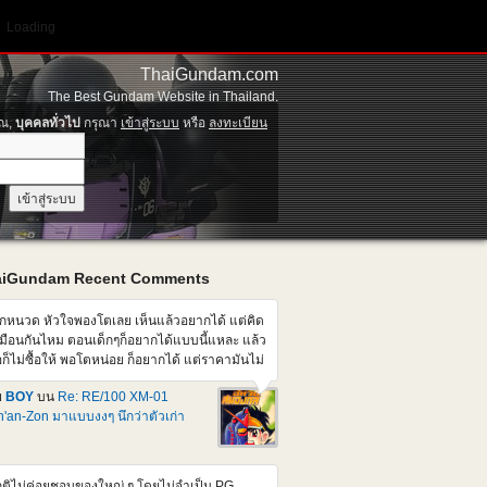
Loading
ThaiGundam.com
The Best Gundam Website in Thailand.
ุณ,
บุคคลทั่วไป
กรุณา
เข้าสู่ระบบ
หรือ
ลงทะเบียน
aiGundam Recent Comments
็กหนวด หัวใจพองโตเลย เห็นแล้วอยากได้ แต่คิด
มือนกันไหม ตอนเด็กๆก็อยากได้แบบนี้แหละ แล้ว
อก็ไม่ซื้อให้ พอโตหน่อย ก็อยากได้ แต่ราคามันไม่
มือนตอนเด็กๆแล้วสิ แต่คนที่บ้านก็อาจจะไม่ให้
ย
BOY
บน
Re: RE/100 XM-01
้ออีก เศร้าเคล้าน้ำตา
'an-Zon มาแบบงงๆ นึกว่าตัวเก่า
ติไม่ค่อยชอบของใหญ่ ๆ โดยไม่จำเป็น PG ,