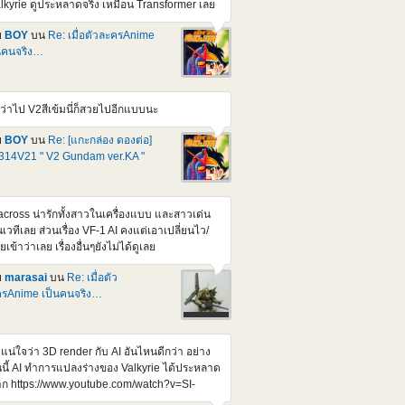
lkyrie ดูประหลาดจริง เหมือน Transformer เลย
mg src="https://img2.pic.in.th/DEn2.jpg"
t="DEn2" border="0"></a> <a
ย
BOY
บน
Re: เมื่อตัวละครAnime
ef="https://pic.in.th/image/DEn3.UJCW8L">
นคนจริง…
img
c="https://img1.pic.in.th/images/DEn3.jpg"
t="DEn3" border="0"></a> <a
ว่าไป V2สีเข้มนี่ก็สวยไปอีกแบบนะ
ef="https://pic.in.th/image/DEn4.UJGa1C">
img
ย
BOY
บน
Re: [แกะกล่อง ดองต่อ]
c="https://img1.pic.in.th/images/DEn4.jpg"
14V21 " V2 Gundam ver.KA "
t="DEn4" border="0"></a> <a
ef="https://pic.in.th/image/DEn5.UJGrwv">
mg src="https://img2.pic.in.th/DEn5.jpg"
t="DEn5" border="0"></a> หน้าตาหล่อขึ้นกว่า
cross น่ารักทั้งสาวในเครื่องแบบ และสาวเด่น
ิม สัดส่วนดูสมส่วนขึ้น น่าจะสูงกว่า 1/100 เกรด
เวทีเลย ส่วนเรื่อง VF-1 AI คงแต่เอาเปลี่ยนไว/
่า Credit : Gundamkitscollection เจ้าเก่าดั้งเดิม
ายเข้าว่าเลย เรื่องอื่นๆยังไม่ได้ดูเลย
วนี้ ก็มีตัวเก่า ยุคโบราณอยู่แหละ แต่เปลี่ยนมือ
นแบบชุดแต่งที่ขยับข้อนิ้วได้หมด สมันนั้นสั่งจาก
ย
marasai
บน
Re: เมื่อตัว
J /สรุปตัวเก่าเลยรอดจากการถูกผ่าดัดแปลงไป
รAnime เป็นคนจริง…
ละ พวกตัวเก่าๆ Ball joint ย้วยๆไปหมดละเห็น
นก่อนๆ มีคนถามหา Ball Joint ขา ตัวใดตัวนึงไว้
ลองหาดู แต่อาจจะยาก เพราะส่วนใหญ่ผมจะตัด
่แน่ใจว่า 3D render กับ AI อันไหนดีกว่า อย่าง
กจากแผง จะไม่รู้ว่ามันเปน Parts เบอร์อะไรหนะ
นนี้ AI ทำการแปลงร่างของ Valkyrie ได้ประหลาด
เซ็งก็ตรงที่ แววจะเปน P ไปตลอดหลังจากนี้
ก https://www.youtube.com/watch?v=SI-
NRkQVE https://www.youtube.com/watch?