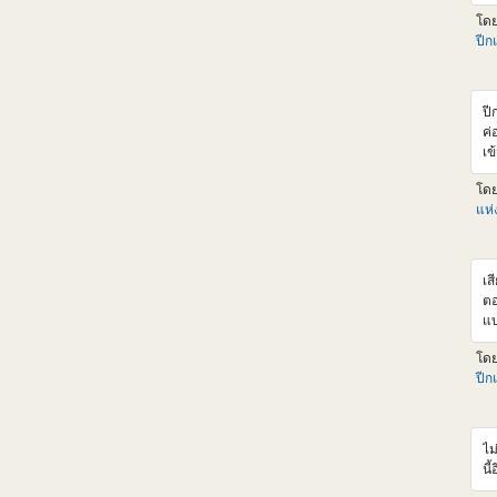
แน
โด
ht
ปีก
ba
แอ
รา
เล
ปี
ลด
ค่
เพ
เข
งง
ค่
มั
โด
F9
เล
แห
ไห
หา
สุ
เส
ตอ
แบ
จะ
โด
cr
ปีก
หล
Cr
จา
ขอ
ไม
XM
นี้
นึ