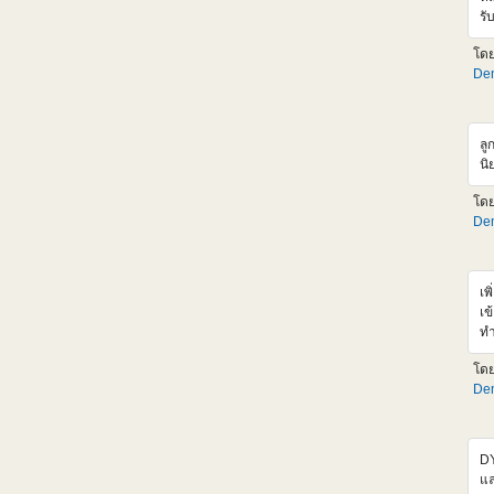
ht
รั
ช่
รอ
อั
โด
ช่
Den
แต
Si
ส่
รา
ลู
สำ
นิ
เอ
ตั
โด
ขั
Den
ht
05
เพ
เข
ทำ
มา
โด
ข้
Den
ออ
hr
<
sr
DY
al
แล
hr