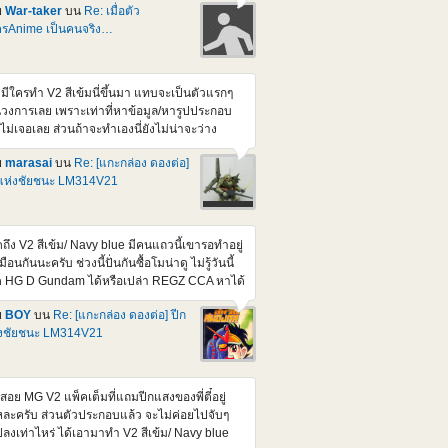
ย
War-taker
บน
Re: เมื่อตัว
=igYoaJTS5G8
รAnime เป็นคนจริง…
tps://www.youtube.com/watch?v=RTxR6gU-
M https://www.youtube.com/watch?
2hlrYfP_0AE
ามีใครทำ V2 สีเข้มนี่ขึ้นมา แทบจะเป็นตัวแรกๆ
วงการเลย เพราะเท่าที่หาข้อมูล/หารูปประกอบ
งไม่เจอเลย ส่วนถ้าจะทำเองนี่ยังไม่น่าจะว่าง
กว่างานโครงการที่กำลังทำ จะได้เริ่มขึ้นมาโน่น
ย
marasai
บน
Re: [แกะกล่อง ดองต่อ]
วน Meeting คงรอติดตามผ่านเวป/Facebook
แห่งชัยชนะ LM314V21
งเวปเหมือนเดิมแหละครับ
ดถึง V2 สีเข้ม/ Navy blue มีคนแถวนี้เขารอทำอยู่
มือนกันนะครับ ช่วงนี้ปั่นกันซื้อโมน่าดู ไม่รู้วันนี้
 HG D Gundam ได้หรือเปล่า REGZ CCA หาได้
ก GundamBase ไม่ต้องกลัวครับ
ย
BOY
บน
Re: [แกะกล่อง ดองต่อ] ปีก
่งชัยชนะ LM314V21
สอย MG V2 แพ็คเต็มที่แถมปีกแสงของพี่ตี๋อยู่
ละครับ ส่วนตัวประกอบแล้ว จะไม่ค่อยไปจับๆ
ลงเท่าไหร่ ได้เอามาทำ V2 สีเข้ม/ Navy blue