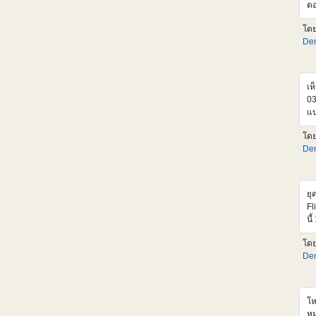
ตอ
เก
โด
คง
Den
ด้
ขอ
ดี
Dy
เห
03
แบ
เส
โด
เล
Den
แท
ยุ
Fl
นี
MS
โด
ให
Den
เห
เร
เฟ
แก
โห
ทำ
หม