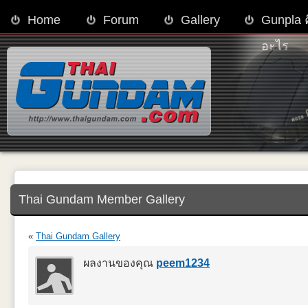
Home
Forum
Gallery
Gunpla 
อะไร
Thai Gundam Member Gallery
«
Thai Gundam Gallery
ผลงานของคุณ
peem1234