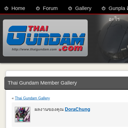
Home
Forum
Gallery
Gunpla 
อะไร
Thai Gundam Member Gallery
«
Thai Gundam Gallery
ผลงานของคุณ
DoraChung