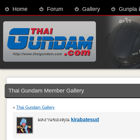
Home
Forum
Gallery
Gunpla 
อะไร
Thai Gundam Member Gallery
«
Thai Gundam Gallery
ผลงานของคุณ
kirabatesud