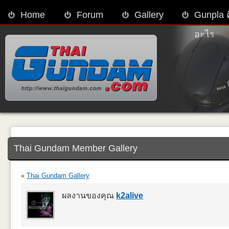
Home
Forum
Gallery
Gunpla 
อะไร
Thai Gundam Member Gallery
«
Thai Gundam Gallery
ผลงานของคุณ
k2alive