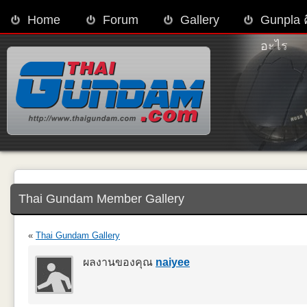
Home
Forum
Gallery
Gunpla 
อะไร
Thai Gundam Member Gallery
«
Thai Gundam Gallery
ผลงานของคุณ
naiyee