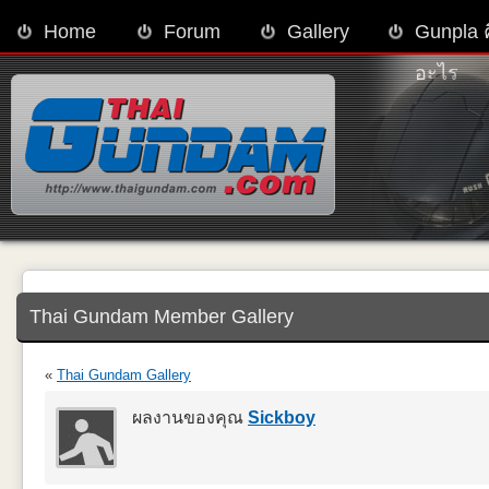
Home
Forum
Gallery
Gunpla 
อะไร
Thai Gundam Member Gallery
«
Thai Gundam Gallery
ผลงานของคุณ
Sickboy