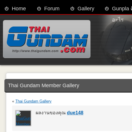
Home
Forum
Gallery
Gunpla 
อะไร
Thai Gundam Member Gallery
«
Thai Gundam Gallery
ผลงานของคุณ
due148