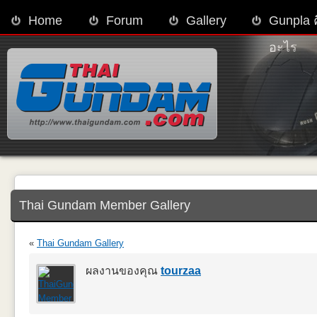
Home
Forum
Gallery
Gunpla 
อะไร
Thai Gundam Member Gallery
«
Thai Gundam Gallery
ผลงานของคุณ
tourzaa