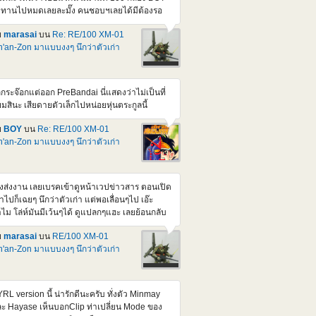
tps://www.youtube.com/watch?v=U0kAdHrrHII
บทานไปหมดเลยละมั๊ง คนชอบฯเลยได้มีต้องรอ
องนี้มีข่าว + รีวิวโมจีนเยอะดี แถมเสียง AI ภาษา
บถัดๆไป แต่จะไม่อุดหนุนร้านพวกนั้นละยกเว้น มี
งกฤษด้วย
ย
marasai
บน
Re: RE/100 XM-01
วงลดราคาลงปกติ Series ตัวเล็กนี้ก็สวยๆเยอะ
'an-Zon มาแบบงงๆ นึกว่าตัวเก่า
่ถ้า P หมด ก็อ่วมหนักเลยนะครับ ยิ่งจะมีพวก
lhoulette กล่องสวยๆสมัยก่อนอีกนี่ มาได้ยาวๆเลย
วนเรื่องราคานี่ ดูคุ้มกว่า 1/144 HM D-seerd ที่ตั้ง
คาเท่าๆกันแหละ ยังไม่ได้สอย เพราะมีทั้งตัว
กกระจ๊อกแต่ออก PreBandai นี่แสดงว่าไม่เป็นที่
เร็จและตัวเก่าที่ต่อใส่กล่องไว้รอผ่า แต่ถ้าสอยคง
ยมสินะ เสียดายตัวเล็กไปหน่อยหุ่นตระกูลนี้
ามาทำสีขาวแทนแหละ ปล.ของภาคนี้ อยากเห็น
วของหัวหน้า ที่ตัวสีม่วง/สีเข้ม Berga giros ที่คน
ย
BOY
บน
Re: RE/100 XM-01
บ X2 ขับก่อนจะมาเปลี่ยนเปน X2 แหละ
'an-Zon มาแบบงงๆ นึกว่าตัวเก่า
tps://gundam.fandom.com/wiki/XM-
_Berga_Giros
ิ่งส่งงาน เลยเบรคเข้าดูหน้าเวปข่าวสาร ตอนเปิด
้าไปก็เฉยๆ นึกว่าตัวเก่า แต่พอเลื่อนๆไป เอ๊ะ
ไม โล่ห์มันมีเว้นๆได้ ดูแปลกๆแฮะ เลยย้อนกลับ
ดูรายละเอียด ปรากฏว่า หัวโล้น ไหล่กลมสอง
ย
marasai
บน
RE/100 XM-01
าง โล่ห์แยกสี่ส่วน นี่มันเป็นลูกจ๊อก ตัวที่ควรจะ
'an-Zon มาแบบงงๆ นึกว่าตัวเก่า
กก่อนหน้านี้นิ ไม่ใช่ตัวแรกจริงๆแหละ <a
ef="https://pic.in.th/image/DEn1.UJCNzP">
img
c="https://img1.pic.in.th/images/DEn1.jpg"
RL version นี้ น่ารักดีนะครับ ทั่งตัว Minmay
t="DEn1" border="0"></a> <a
ะ Hayase เห็นบอกClip ท่าเปลี่ยน Mode ของ
ef="https://pic.in.th/image/DEn2.UJCVqp">