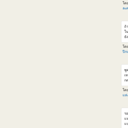
โด
v
ละค
ht
Km
v=
ถ้
ใน
ยั
จน
โด
ส่
ปีก
ขอ
พู
เห
กด
จา
โด
แห
รอ
แห
แป