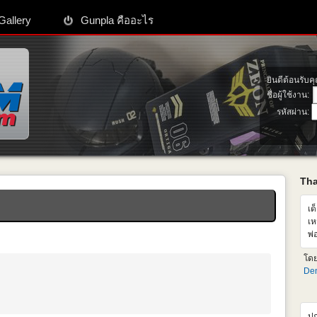
Gallery
Gunpla คืออะไร
ยินดีต้อนรับค
ชื่อผู้ใช้งาน:
รหัสผ่าน:
Th
เด
เห
พ่
เห
โด
ซื
Den
ปก