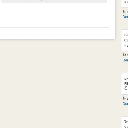
ตอ
เก
โด
คง
Den
ด้
ขอ
ดี
Dy
เห
03
แบ
เส
โด
เล
Den
แท
ยุ
Fl
นี
MS
โด
ให
Den
เห
เร
เฟ
แก
โห
ทำ
หม