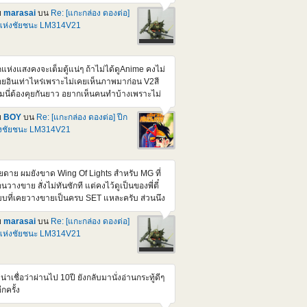
่นอน
ย
marasai
บน
Re: [แกะกล่อง ดองต่อ]
tps://www.gundamkitscollection.com/2025/11/p-
แห่งชัยชนะ LM314V21
ndai-mg-1100-cluster-gundam-mission.html
บเศร้าใจ ทำไมออก 2nd Batch แล้วมันขยับ
คาขึ้น เหมือนตอน Re-GZ Ver. 1.5 ตอนนั้นผม
ยไม่ได้สอยตามคุณ BOY แต่ไว้ค่อยหาเก็บร้าน
กแห่งแสงคงจะเต็มตู้แน่ๆ ถ้าไม่ได้ดูAnime คงไม่
ราคาเอาแหละ ความอยากน้อยลงนิดหน่อย
อยอินเท่าไหร่เพราะไม่เคยเห็นภาพมาก่อน V2สี
ราะมี Ver เก่าไว้นานละกะ ตัวถือปืน AKA ทำเอา
้มนี่ต้องคุยกันยาว อยากเห็นคนทำบ้างเพราะไม่
มาก RE-GZ Custom ถือ AKA ซะงั้นจุดขยับใหม่
อยเห็นใครประกอบและทำสีเท่าไหร่เลย
นเลยได้มาจากตัวนี้แหละ ชิ้นส่วนเหลือเลยเยอะ
ย
BOY
บน
Re: [แกะกล่อง ดองต่อ] ปีก
0ติดPack นี่ก็สวยๆหลายตัวนะครับ มีชอบPack
ยแต่ไม่สามารถขึ้นได้ครบทั้งตัว
่งชัยชนะ LM314V21
นพิเศษไหม ว่าจะหามาลองใส่ F80บ้าง ว่าแต่จะ
ดู Victory sub Thai ยากเหมือนกันนะครับ ท้าย
ดชอบข้อมูลอ้างอิงที่แนบมาด้วย
ียดาย ผมยังขาด Wing Of Lights สำหรับ MG ที่
นวางขาย สั่งไม่ทันซักที แต่คงไว้ดูเป็นของพี่ตี๋
บที่เคยวางขายเป็นครบ SET แหละครับ ส่วนนึง
เอาตัวหุ่น V2 มาทำสีเข้ม ให้เป็นตัวในภาค
ย
marasai
บน
Re: [แกะกล่อง ดองต่อ]
ossbone ที่ Bandai ยังไม่ทำ ส่วนตัว ชอบหุ่นประ
แห่งชัยชนะ LM314V21
าดๆ ในภาค steel 7 ทีเป็นภาคเกี่ยวเนื่องกับ
ossbone, F90 และ Victory ตอนนี้ ที่นอกเหนือ
ก Crossbone Gundam รุ่นต่างๆ ที่เป็นตัวหลัก
งภาค มีออกมาเพิ่มจำนวนนึงละ เช่น RE/100
่น่าเชื่อว่าผ่านไป 10ปี ยังกลับมานั่งอ่านกระทู้ดีๆ
-07B Vigna-Ghina II [Jupiter Battle Ver.] ตัว
อีกครั้ง
ง กับ MG F90 + Intercept Pack ตัวนึง แล้วก็ MG