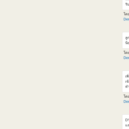
ht
รั
ช่
รอ
อั
โด
ช่
Den
แต
Si
ส่
รา
ลู
สำ
นิ
เอ
ตั
โด
ขั
Den
ht
05
เพ
เข
ทำ
มา
โด
ข้
Den
ออ
hr
<
sr
DY
al
แล
hr