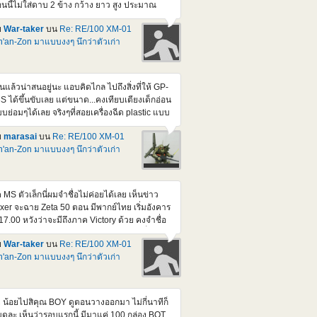
นนี้ไม่ใส่ดาบ 2 ข้าง กว้าง ยาว สูง ประมาณ
ือบ ๆ 40 ซม. ทุกด้าน แต่ถ้าเอา MS 1/100 ไปใส่
ย
War-taker
บน
Re: RE/100 XM-01
สูงขึ้นอีกหน่อย ส่วนดาบ ยาว 40 กว่า ซม. ถ้าใส่
'an-Zon มาแบบงงๆ นึกว่าตัวเก่า
วย ก็กินที่หนักเข้าไปอีก แต่บ่นแบบนี้ ผมรอ part
ง Dynames ที่เป็นปืน กับ มิซายด์ อยู่นะ จริง ๆ ก็
ใจที่เริ่มหยิบโม.มาต่อเสียที วันนี้ขุดกรุ มี 1/144
names กับ Kyorios ดองอยู่ด้วยแฮะ
็นแล้วน่าสนอยู่นะ แอบคิดไกล ไปถึงสิ่งที่ให้ GP-
S ได้ขึ้นขับเลย แต่ขนาด...คงเทียบเตียงเด็กอ่อน
บย่อมๆได้เลย จริงๆที่สอยเครื่องฉีด plastic แบบ
้นมา ก็กะว่าจะทำแหละ กะ Mega Rider ให้ ZZ ขี่
ย
marasai
บน
Re: RE/100 XM-01
่น แต่เอาจริงๆนี่ ยุ่งสะสางงานหลักเกือบทั้งวัน เลย
'an-Zon มาแบบงงๆ นึกว่าตัวเก่า
บไม่มีเวลาพิมพ์เลยหลังๆนี้
ค MS ตัวเล็กนี่ผมจำชื่อไม่ค่อยได้เลย เห็นข่าว
ixer จะฉาย Zeta 50 ตอน มีพากย์ไทย เริ่มอังคาร
้ 17.00 หวังว่าจะมีถึงภาค Victory ด้วย คงจำชื่อ
 ได้มากขึ้น (แต่ตัวนี้มันอยู่ใน F-91 นี่) เดี๋ยวนี้จะ
ย
War-taker
บน
Re: RE/100 XM-01
้เอา เสียงญีุ่ปุ่น sub eng. มาดูแบบเมื่อก่อน ก็
'an-Zon มาแบบงงๆ นึกว่าตัวเก่า
นื่อยเกิน เพิ่งต่ออันนี้ เกือบเสร็จ ไป เหนื่อยเอา
ื่องครับ ที่ว่าเกือบเสร็จ เพราะหลายจุดมันใส่ สปริง
ือง แล้วไขน็อต ที่ยังไม่ทำ แค่ประกอบธรรมดา
นเสียบก็แน่นจัดแล้ว ถ้าไขน็อตด้วย คงแงะมา
 น้อยไปสิคุณ BOY ดูตอนวางออกมา ไม่กี่นาทีก็
สีไม่ได้แล้วละ
ดละ เห็นว่ารอบแรกนี้ มีมาแค่ 100 กล่อง BOT