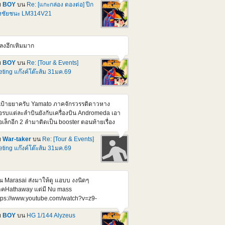
ndam F91 Ver 2.0 (Harrison Madin Custom)
ย
BOY
บน
Re: [แกะกล่อง ดองต่อ] ปีก
วนี้มีสอง Ver. ก็ออกไปละ อีกตัวที่รอลุ้น ก็เป็น MG
่งชัยชนะ LM314V21
312V04+SD-VB03A V-Dash Gundam ที่แค่
กเป็นเฉพาะ Pack เสริมมาก็เบางบหน่อย หรือมัด
มมาก็ได้แหละ ช่วงๆนี้นี่ Formula , silhouette
ลงฮึกเหิมมาก
ังทยอยไล่ออกมา ทีละตัวๆแหละ อ้างอิง
tps://gundam.fandom.com/wiki/Prototype_Victory_2_Gundam
ย
BOY
บน
Re: [Tour & Events]
างอิง
ting แก๊งค์โต๊ะส้ม 31มค.69
tps://gundam.fandom.com/wiki/Mobile_Suit_Crossbone_Gundam:_Steel_7
้นป้ายยาครับ Yamato ภาคจักรวรรดิดาวหาง
ือรบแต่ละลำบินยังกับเครื่องบิน Andromeda เอา
ือเล็กอีก 2 ลำมาติดเป็น booster ตอนท้ายเรื่อง
ือรบทำงานโดยใช้คน ๆ เดียว ระบบสั่งการด้วย
ย
War-taker
บน
Re: [Tour & Events]
ียงแหกปากของกับตัน
ting แก๊งค์โต๊ะส้ม 31มค.69
tps://www.youtube.com/watch?
=qWq1H9a9Jyo
ณ Marasai ส่งมาให้ดู แอบบ งงนิดๆ
คHathaway แต่มี Nu mass
tps://www.youtube.com/watch?v=z9-
h_zD2g&feature=youtu.be
ย
BOY
บน
HG 1/144 Alyzeus