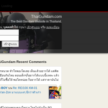
Loading
ThaiGundam.com
The Best Gundam Website in Thailand.
ุณ,
บุคคลทั่วไป
กรุณา
เข้าสู่ระบบ
หรือ
ลงทะเบียน
aiGundam Recent Comments
็กหนวด หัวใจพองโตเลย เห็นแล้วอยากได้ แต่คิด
มือนกันไหม ตอนเด็กๆก็อยากได้แบบนี้แหละ แล้ว
อก็ไม่ซื้อให้ พอโตหน่อย ก็อยากได้ แต่ราคามันไม่
มือนตอนเด็กๆแล้วสิ แต่คนที่บ้านก็อาจจะไม่ให้
ย
BOY
บน
Re: RE/100 XM-01
้ออีก เศร้าเคล้าน้ำตา
'an-Zon มาแบบงงๆ นึกว่าตัวเก่า
ติไม่ค่อยชอบของใหญ่ ๆ โดยไม่จำเป็น PG ,