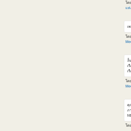
Gu
โด
ตั
แห
LM
ออ
รว
เพ
กล
ht
โด
อ้
Mee
ht
งั
เร
เร
เร
โด
เส
Mee
ht
v
คุ
ภา
ht
r4
โด