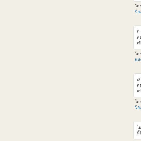
แน
โด
ht
ปีก
ba
แอ
รา
เล
ปี
ลด
ค่
เพ
เข
งง
ค่
มั
โด
F9
เล
แห
ไห
หา
สุ
เส
ตอ
แบ
จะ
โด
cr
ปีก
หล
Cr
จา
ขอ
ไม
XM
นี้
นึ