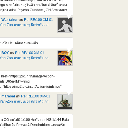
ga size ไม่เคยอยู่ในหัว ยกเว้นแต่ มันเป็นของ
ญ่เอง อย่าง Psycho Gundam , GN Arm พอมา
ออันนี้ชักใจสั่นครับ 70 cm. เห็นราคาแล้วสยอง
ย
War-taker
บน
Re: RE/100 XM-01
000 เยน แต่คิดว่า หยอดกระปุกซัก 10-12 เดือน
'an-Zon มาแบบงงๆ นึกว่าตัวเก่า
พอซื้อไหวมั้ง ของแบบนี้ มันคงไม่หมดเกลี้ยง
้งแต่วันแรกหรอก
tps://www.youtube.com/watch?
4UZKEZGeSIY ไม่แน่ กว่าจะออก อาจจะไม่
านๆไปเริ่มเคลิ้มตามซะแล้ว
ากได้แล้วก็ได้
ย
BOY
บน
Re: RE/100 XM-01
'an-Zon มาแบบงงๆ นึกว่าตัวเก่า
 href="https://pic.in.th/image/Action-
ints.U65n4M"><img
c="https://img2.pic.in.th/Action-joints.jpg"
t="Action joints" border="0"></a> Credit :
ย
marasai
บน
Re: RE/100 XM-01
preme Mecha จุดขยับ ตอบโจทย์ เยี่ยมขึ้นกว่า
'an-Zon มาแบบงงๆ นึกว่าตัวเก่า
เก่าๆเยอะเลย รอก็แค่รอบถัดๆไป กะจังหวะจอง
้ที่จะต้องลงตัวกัน ไม่โดน Bot แย่งไปทุกๆรอบอีก
หละ
ค OO ผมไม่มี 1/100 ซักตัว เอา HG 1/144 Exia
้นไปยืนแล้ว ก็อารมณ์ Dendrobium แหละครับ