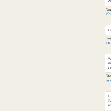
Va
<i
al
โด
hr
เป็
<
sr
al
จะ
hr
<
โด
sr
LM3
al
hr
<i
al
Ma
เด
บน
เก
ง่
ตั
เป
โด
HL
ละค
แห
วั
ผม
ไม
ออ
อั
จะ
มา
tI