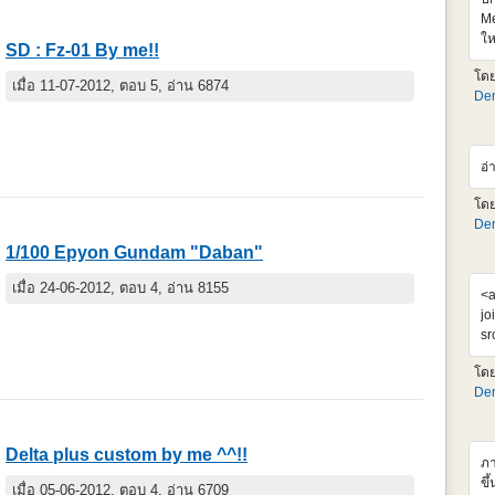
Me
ให
SD : Fz-01 By me!!
เจ
โด
99
เมื่อ 11-07-2012, ตอบ 5, อ่าน 6874
Den
คง
ตั
ht
v=
อ่
อย
โด
Den
1/100 Epyon Gundam "Daban"
เมื่อ 24-06-2012, ตอบ 4, อ่าน 8155
<a
jo
sr
al
โด
Su
Den
โม
ได
แ
Delta plus custom by me ^^!!
ภา
ขึ
เมื่อ 05-06-2012, ตอบ 4, อ่าน 6709