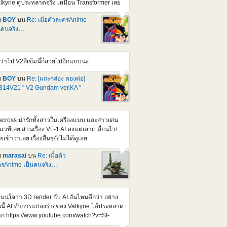
lkyrie ดูประหลาดจริง เหมือน Transformer เลย
mg src="https://img2.pic.in.th/DEn2.jpg"
t="DEn2" border="0"></a> <a
ย
BOY
บน
Re: เมื่อตัวละครAnime
ef="https://pic.in.th/image/DEn3.UJCW8L">
นคนจริง…
img
c="https://img1.pic.in.th/images/DEn3.jpg"
t="DEn3" border="0"></a> <a
ว่าไป V2สีเข้มนี่ก็สวยไปอีกแบบนะ
ef="https://pic.in.th/image/DEn4.UJGa1C">
img
ย
BOY
บน
Re: [แกะกล่อง ดองต่อ]
c="https://img1.pic.in.th/images/DEn4.jpg"
14V21 " V2 Gundam ver.KA "
t="DEn4" border="0"></a> <a
ef="https://pic.in.th/image/DEn5.UJGrwv">
mg src="https://img2.pic.in.th/DEn5.jpg"
t="DEn5" border="0"></a> หน้าตาหล่อขึ้นกว่า
cross น่ารักทั้งสาวในเครื่องแบบ และสาวเด่น
ิม สัดส่วนดูสมส่วนขึ้น น่าจะสูงกว่า 1/100 เกรด
เวทีเลย ส่วนเรื่อง VF-1 AI คงแต่เอาเปลี่ยนไว/
่า Credit : Gundamkitscollection เจ้าเก่าดั้งเดิม
ายเข้าว่าเลย เรื่องอื่นๆยังไม่ได้ดูเลย
วนี้ ก็มีตัวเก่า ยุคโบราณอยู่แหละ แต่เปลี่ยนมือ
นแบบชุดแต่งที่ขยับข้อนิ้วได้หมด สมันนั้นสั่งจาก
ย
marasai
บน
Re: เมื่อตัว
J /สรุปตัวเก่าเลยรอดจากการถูกผ่าดัดแปลงไป
รAnime เป็นคนจริง…
ละ พวกตัวเก่าๆ Ball joint ย้วยๆไปหมดละเห็น
นก่อนๆ มีคนถามหา Ball Joint ขา ตัวใดตัวนึงไว้
ลองหาดู แต่อาจจะยาก เพราะส่วนใหญ่ผมจะตัด
่แน่ใจว่า 3D render กับ AI อันไหนดีกว่า อย่าง
กจากแผง จะไม่รู้ว่ามันเปน Parts เบอร์อะไรหนะ
นนี้ AI ทำการแปลงร่างของ Valkyrie ได้ประหลาด
เซ็งก็ตรงที่ แววจะเปน P ไปตลอดหลังจากนี้
ก https://www.youtube.com/watch?v=SI-
NRkQVE https://www.youtube.com/watch?