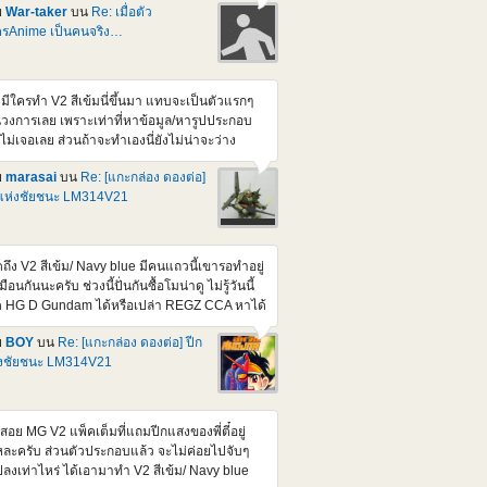
ย
War-taker
บน
Re: เมื่อตัว
=igYoaJTS5G8
รAnime เป็นคนจริง…
tps://www.youtube.com/watch?v=RTxR6gU-
M https://www.youtube.com/watch?
2hlrYfP_0AE
ามีใครทำ V2 สีเข้มนี่ขึ้นมา แทบจะเป็นตัวแรกๆ
วงการเลย เพราะเท่าที่หาข้อมูล/หารูปประกอบ
งไม่เจอเลย ส่วนถ้าจะทำเองนี่ยังไม่น่าจะว่าง
กว่างานโครงการที่กำลังทำ จะได้เริ่มขึ้นมาโน่น
ย
marasai
บน
Re: [แกะกล่อง ดองต่อ]
วน Meeting คงรอติดตามผ่านเวป/Facebook
แห่งชัยชนะ LM314V21
งเวปเหมือนเดิมแหละครับ
ดถึง V2 สีเข้ม/ Navy blue มีคนแถวนี้เขารอทำอยู่
มือนกันนะครับ ช่วงนี้ปั่นกันซื้อโมน่าดู ไม่รู้วันนี้
 HG D Gundam ได้หรือเปล่า REGZ CCA หาได้
ก GundamBase ไม่ต้องกลัวครับ
ย
BOY
บน
Re: [แกะกล่อง ดองต่อ] ปีก
่งชัยชนะ LM314V21
สอย MG V2 แพ็คเต็มที่แถมปีกแสงของพี่ตี๋อยู่
ละครับ ส่วนตัวประกอบแล้ว จะไม่ค่อยไปจับๆ
ลงเท่าไหร่ ได้เอามาทำ V2 สีเข้ม/ Navy blue