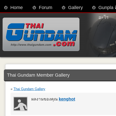
Home
Forum
Gallery
Gunpla 
อะไร
Thai Gundam Member Gallery
«
Thai Gundam Gallery
ผลงานของคุณ
kenghot