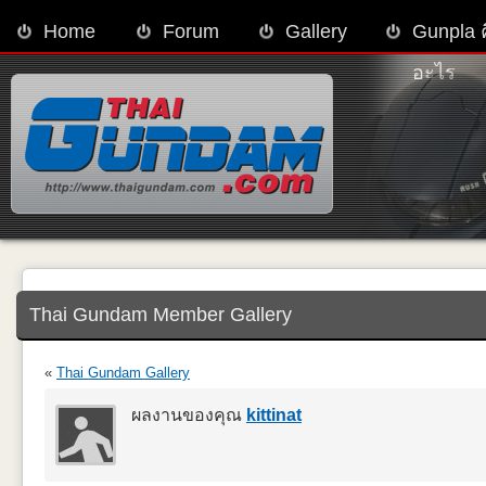
Home
Forum
Gallery
Gunpla 
อะไร
Thai Gundam Member Gallery
«
Thai Gundam Gallery
ผลงานของคุณ
kittinat