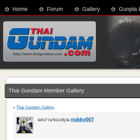
Home
Forum
Gallery
Gunpla 
อะไร
Thai Gundam Member Gallery
«
Thai Gundam Gallery
ผลงานของคุณ
nokky007