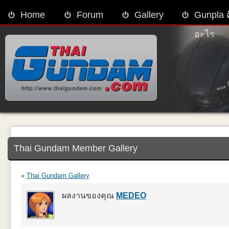
Home
Forum
Gallery
Gunpla 
อะไร
Thai Gundam Member Gallery
«
Thai Gundam Gallery
ผลงานของคุณ
MEDEO