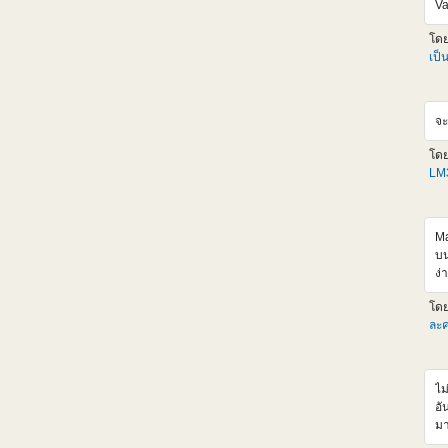
Va
<i
al
โด
hr
เป็
<
sr
al
จะ
hr
<
โด
sr
LM3
al
hr
<i
al
Ma
เด
บน
เก
ง่
ตั
เป
โด
HL
ละค
แห
วั
ผม
ไม
ออ
อั
จะ
มา
tI