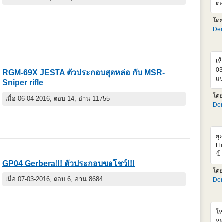
ตอ
เก
โด
คง
Den
ด้
ขอ
ดี
Dy
เห
03
RGM-69X JESTA ตัวประกอบสุดหล่อ กับ MSR-
แบ
Sniper rifle
เส
โด
เล
เมื่อ 06-04-2016, ตอบ 14, อ่าน 11755
Den
แท
ยุ
Fl
นี
GP04 Gerbera!!! ตัวประกอบขอโชว์!!!
MS
โด
ให
เมื่อ 07-03-2016, ตอบ 6, อ่าน 8684
Den
เห
เร
เฟ
แก
โห
ทำ
หม