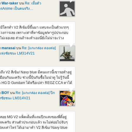
ย
War-taker
บน
Re: เมื่อตัว
=igYoaJTS5G8
รAnime เป็นคนจริง…
tps://www.youtube.com/watch?v=RTxR6gU-
M https://www.youtube.com/watch?
2hlrYfP_0AE
ามีใครทำ V2 สีเข้มนี่ขึ้นมา แทบจะเป็นตัวแรกๆ
วงการเลย เพราะเท่าที่หาข้อมูล/หารูปประกอบ
งไม่เจอเลย ส่วนถ้าจะทำเองนี่ยังไม่น่าจะว่าง
กว่างานโครงการที่กำลังทำ จะได้เริ่มขึ้นมาโน่น
ย
marasai
บน
Re: [แกะกล่อง ดองต่อ]
วน Meeting คงรอติดตามผ่านเวป/Facebook
แห่งชัยชนะ LM314V21
งเวปเหมือนเดิมแหละครับ
ดถึง V2 สีเข้ม/ Navy blue มีคนแถวนี้เขารอทำอยู่
มือนกันนะครับ ช่วงนี้ปั่นกันซื้อโมน่าดู ไม่รู้วันนี้
 HG D Gundam ได้หรือเปล่า REGZ CCA หาได้
ก GundamBase ไม่ต้องกลัวครับ
ย
BOY
บน
Re: [แกะกล่อง ดองต่อ] ปีก
่งชัยชนะ LM314V21
สอย MG V2 แพ็คเต็มที่แถมปีกแสงของพี่ตี๋อยู่
ละครับ ส่วนตัวประกอบแล้ว จะไม่ค่อยไปจับๆ
ลงเท่าไหร่ ได้เอามาทำ V2 สีเข้ม/ Navy blue