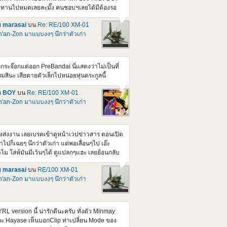
tps://www.youtube.com/watch?v=U0kAdHrrHII
บทานไปหมดเลยละมั๊ง คนชอบฯเลยได้มีต้องรอ
องนี้มีข่าว + รีวิวโมจีนเยอะดี แถมเสียง AI ภาษา
บถัดๆไป แต่จะไม่อุดหนุนร้านพวกนั้นละยกเว้น มี
งกฤษด้วย
ย
marasai
บน
Re: RE/100 XM-01
วงลดราคาลงปกติ Series ตัวเล็กนี้ก็สวยๆเยอะ
'an-Zon มาแบบงงๆ นึกว่าตัวเก่า
่ถ้า P หมด ก็อ่วมหนักเลยนะครับ ยิ่งจะมีพวก
lhoulette กล่องสวยๆสมัยก่อนอีกนี่ มาได้ยาวๆเลย
วนเรื่องราคานี่ ดูคุ้มกว่า 1/144 HM D-seerd ที่ตั้ง
คาเท่าๆกันแหละ ยังไม่ได้สอย เพราะมีทั้งตัว
กกระจ๊อกแต่ออก PreBandai นี่แสดงว่าไม่เป็นที่
เร็จและตัวเก่าที่ต่อใส่กล่องไว้รอผ่า แต่ถ้าสอยคง
ยมสินะ เสียดายตัวเล็กไปหน่อยหุ่นตระกูลนี้
ามาทำสีขาวแทนแหละ ปล.ของภาคนี้ อยากเห็น
วของหัวหน้า ที่ตัวสีม่วง/สีเข้ม Berga giros ที่คน
ย
BOY
บน
Re: RE/100 XM-01
บ X2 ขับก่อนจะมาเปลี่ยนเปน X2 แหละ
'an-Zon มาแบบงงๆ นึกว่าตัวเก่า
tps://gundam.fandom.com/wiki/XM-
_Berga_Giros
ิ่งส่งงาน เลยเบรคเข้าดูหน้าเวปข่าวสาร ตอนเปิด
้าไปก็เฉยๆ นึกว่าตัวเก่า แต่พอเลื่อนๆไป เอ๊ะ
ไม โล่ห์มันมีเว้นๆได้ ดูแปลกๆแฮะ เลยย้อนกลับ
ดูรายละเอียด ปรากฏว่า หัวโล้น ไหล่กลมสอง
ย
marasai
บน
RE/100 XM-01
าง โล่ห์แยกสี่ส่วน นี่มันเป็นลูกจ๊อก ตัวที่ควรจะ
'an-Zon มาแบบงงๆ นึกว่าตัวเก่า
กก่อนหน้านี้นิ ไม่ใช่ตัวแรกจริงๆแหละ <a
ef="https://pic.in.th/image/DEn1.UJCNzP">
img
c="https://img1.pic.in.th/images/DEn1.jpg"
RL version นี้ น่ารักดีนะครับ ทั่งตัว Minmay
t="DEn1" border="0"></a> <a
ะ Hayase เห็นบอกClip ท่าเปลี่ยน Mode ของ
ef="https://pic.in.th/image/DEn2.UJCVqp">