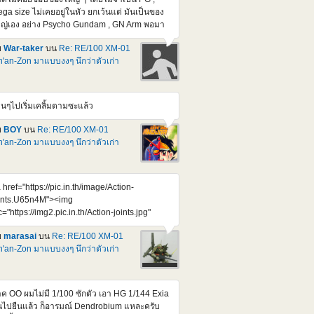
ga size ไม่เคยอยู่ในหัว ยกเว้นแต่ มันเป็นของ
ญ่เอง อย่าง Psycho Gundam , GN Arm พอมา
ออันนี้ชักใจสั่นครับ 70 cm. เห็นราคาแล้วสยอง
ย
War-taker
บน
Re: RE/100 XM-01
000 เยน แต่คิดว่า หยอดกระปุกซัก 10-12 เดือน
'an-Zon มาแบบงงๆ นึกว่าตัวเก่า
พอซื้อไหวมั้ง ของแบบนี้ มันคงไม่หมดเกลี้ยง
้งแต่วันแรกหรอก
tps://www.youtube.com/watch?
4UZKEZGeSIY ไม่แน่ กว่าจะออก อาจจะไม่
านๆไปเริ่มเคลิ้มตามซะแล้ว
ากได้แล้วก็ได้
ย
BOY
บน
Re: RE/100 XM-01
'an-Zon มาแบบงงๆ นึกว่าตัวเก่า
 href="https://pic.in.th/image/Action-
ints.U65n4M"><img
c="https://img2.pic.in.th/Action-joints.jpg"
t="Action joints" border="0"></a> Credit :
ย
marasai
บน
Re: RE/100 XM-01
preme Mecha จุดขยับ ตอบโจทย์ เยี่ยมขึ้นกว่า
'an-Zon มาแบบงงๆ นึกว่าตัวเก่า
เก่าๆเยอะเลย รอก็แค่รอบถัดๆไป กะจังหวะจอง
้ที่จะต้องลงตัวกัน ไม่โดน Bot แย่งไปทุกๆรอบอีก
หละ
ค OO ผมไม่มี 1/100 ซักตัว เอา HG 1/144 Exia
้นไปยืนแล้ว ก็อารมณ์ Dendrobium แหละครับ