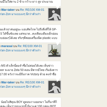
นนี้ไม่ใส่ดาบ 2 ข้าง กว้าง ยาว สูง ประมาณ
ือบ ๆ 40 ซม. ทุกด้าน แต่ถ้าเอา MS 1/100 ไปใส่
ย
War-taker
บน
Re: RE/100 XM-01
สูงขึ้นอีกหน่อย ส่วนดาบ ยาว 40 กว่า ซม. ถ้าใส่
'an-Zon มาแบบงงๆ นึกว่าตัวเก่า
วย ก็กินที่หนักเข้าไปอีก แต่บ่นแบบนี้ ผมรอ part
ง Dynames ที่เป็นปืน กับ มิซายด์ อยู่นะ จริง ๆ ก็
ใจที่เริ่มหยิบโม.มาต่อเสียที วันนี้ขุดกรุ มี 1/144
names กับ Kyorios ดองอยู่ด้วยแฮะ
็นแล้วน่าสนอยู่นะ แอบคิดไกล ไปถึงสิ่งที่ให้ GP-
S ได้ขึ้นขับเลย แต่ขนาด...คงเทียบเตียงเด็กอ่อน
บย่อมๆได้เลย จริงๆที่สอยเครื่องฉีด plastic แบบ
้นมา ก็กะว่าจะทำแหละ กะ Mega Rider ให้ ZZ ขี่
ย
marasai
บน
Re: RE/100 XM-01
่น แต่เอาจริงๆนี่ ยุ่งสะสางงานหลักเกือบทั้งวัน เลย
'an-Zon มาแบบงงๆ นึกว่าตัวเก่า
บไม่มีเวลาพิมพ์เลยหลังๆนี้
ค MS ตัวเล็กนี่ผมจำชื่อไม่ค่อยได้เลย เห็นข่าว
ixer จะฉาย Zeta 50 ตอน มีพากย์ไทย เริ่มอังคาร
้ 17.00 หวังว่าจะมีถึงภาค Victory ด้วย คงจำชื่อ
 ได้มากขึ้น (แต่ตัวนี้มันอยู่ใน F-91 นี่) เดี๋ยวนี้จะ
ย
War-taker
บน
Re: RE/100 XM-01
้เอา เสียงญีุ่ปุ่น sub eng. มาดูแบบเมื่อก่อน ก็
'an-Zon มาแบบงงๆ นึกว่าตัวเก่า
นื่อยเกิน เพิ่งต่ออันนี้ เกือบเสร็จ ไป เหนื่อยเอา
ื่องครับ ที่ว่าเกือบเสร็จ เพราะหลายจุดมันใส่ สปริง
ือง แล้วไขน็อต ที่ยังไม่ทำ แค่ประกอบธรรมดา
นเสียบก็แน่นจัดแล้ว ถ้าไขน็อตด้วย คงแงะมา
 น้อยไปสิคุณ BOY ดูตอนวางออกมา ไม่กี่นาทีก็
สีไม่ได้แล้วละ
ดละ เห็นว่ารอบแรกนี้ มีมาแค่ 100 กล่อง BOT