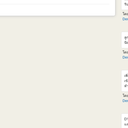
ht
รั
ช่
รอ
อั
โด
ช่
Den
แต
Si
ส่
รา
ลู
สำ
นิ
เอ
ตั
โด
ขั
Den
ht
05
เพ
เข
ทำ
มา
โด
ข้
Den
ออ
hr
<
sr
DY
al
แล
hr