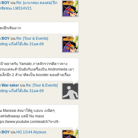
ndam F91 Ver 2.0 (Harrison Madin Custom)
ย
BOY
บน
Re: [แกะกล่อง ดองต่อ] ปีก
วนี้มีสอง Ver. ก็ออกไปละ อีกตัวที่รอลุ้น ก็เป็น MG
่งชัยชนะ LM314V21
312V04+SD-VB03A V-Dash Gundam ที่แค่
กเป็นเฉพาะ Pack เสริมมาก็เบางบหน่อย หรือมัด
มมาก็ได้แหละ ช่วงๆนี้นี่ Formula , silhouette
ลงฮึกเหิมมาก
ังทยอยไล่ออกมา ทีละตัวๆแหละ อ้างอิง
tps://gundam.fandom.com/wiki/Prototype_Victory_2_Gundam
ย
BOY
บน
Re: [Tour & Events]
างอิง
ting แก๊งค์โต๊ะส้ม 31มค.69
tps://gundam.fandom.com/wiki/Mobile_Suit_Crossbone_Gundam:_Steel_7
้นป้ายยาครับ Yamato ภาคจักรวรรดิดาวหาง
ือรบแต่ละลำบินยังกับเครื่องบิน Andromeda เอา
ือเล็กอีก 2 ลำมาติดเป็น booster ตอนท้ายเรื่อง
ือรบทำงานโดยใช้คน ๆ เดียว ระบบสั่งการด้วย
ย
War-taker
บน
Re: [Tour & Events]
ียงแหกปากของกับตัน
ting แก๊งค์โต๊ะส้ม 31มค.69
tps://www.youtube.com/watch?
=qWq1H9a9Jyo
ณ Marasai ส่งมาให้ดู แอบบ งงนิดๆ
คHathaway แต่มี Nu mass
tps://www.youtube.com/watch?v=z9-
h_zD2g&feature=youtu.be
ย
BOY
บน
HG 1/144 Alyzeus