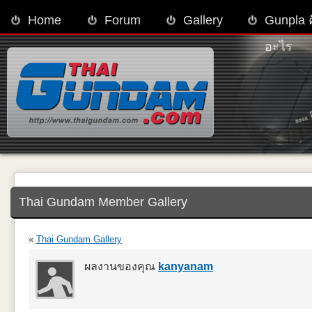
Home
Forum
Gallery
Gunpla 
อะไร
Thai Gundam Member Gallery
«
Thai Gundam Gallery
ผลงานของคุณ
kanyanam