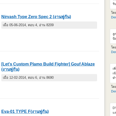
ht
รั
ช่
รอ
อั
โด
ช่
Nirvash Type Zero Spec 2 (งานพู่กัน)
Den
แต
Si
เมื่อ 05-06-2014, ตอบ 4, อ่าน 8209
ส่
รา
ลู
สำ
นิ
เอ
ตั
โด
ขั
Den
ht
05
[Let's Custom Plamo Build Fighter] Gouf Ablaze
เพ
(งานพู่กัน)
เข
เมื่อ 12-02-2014, ตอบ 6, อ่าน 8690
ทำ
มา
โด
ข้
Den
ออ
hr
<
sr
DY
al
Eva-01 TYPE F(งานพู่กัน)
แล
hr