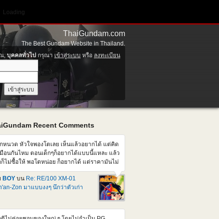
Loading
ThaiGundam.com
The Best Gundam Website in Thailand.
ุณ,
บุคคลทั่วไป
กรุณา
เข้าสู่ระบบ
หรือ
ลงทะเบียน
aiGundam Recent Comments
็กหนวด หัวใจพองโตเลย เห็นแล้วอยากได้ แต่คิด
มือนกันไหม ตอนเด็กๆก็อยากได้แบบนี้แหละ แล้ว
อก็ไม่ซื้อให้ พอโตหน่อย ก็อยากได้ แต่ราคามันไม่
มือนตอนเด็กๆแล้วสิ แต่คนที่บ้านก็อาจจะไม่ให้
ย
BOY
บน
Re: RE/100 XM-01
้ออีก เศร้าเคล้าน้ำตา
'an-Zon มาแบบงงๆ นึกว่าตัวเก่า
ติไม่ค่อยชอบของใหญ่ ๆ โดยไม่จำเป็น PG ,