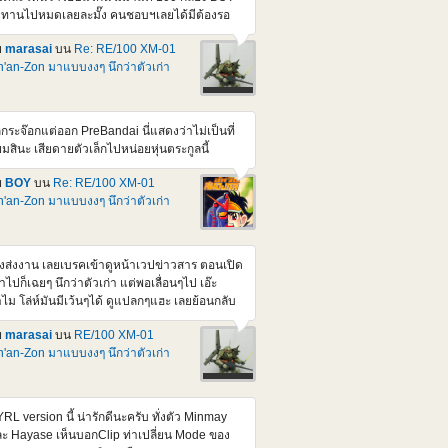
tps://www.youtube.com/watch?v=U0kAdHrrHII
บทานไปหมดเลยละมั๊ง คนชอบฯเลยได้มีต้องรอ
องนี้มีข่าว + รีวิวโมจีนเยอะดี แถมเสียง AI ภาษา
บถัดๆไป แต่จะไม่อุดหนุนร้านพวกนั้นละยกเว้น มี
งกฤษด้วย
ย
marasai
บน
Re: RE/100 XM-01
วงลดราคาลงปกติ Series ตัวเล็กนี้ก็สวยๆเยอะ
'an-Zon มาแบบงงๆ นึกว่าตัวเก่า
่ถ้า P หมด ก็อ่วมหนักเลยนะครับ ยิ่งจะมีพวก
lhoulette กล่องสวยๆสมัยก่อนอีกนี่ มาได้ยาวๆเลย
วนเรื่องราคานี่ ดูคุ้มกว่า 1/144 HM D-seerd ที่ตั้ง
คาเท่าๆกันแหละ ยังไม่ได้สอย เพราะมีทั้งตัว
กกระจ๊อกแต่ออก PreBandai นี่แสดงว่าไม่เป็นที่
เร็จและตัวเก่าที่ต่อใส่กล่องไว้รอผ่า แต่ถ้าสอยคง
ยมสินะ เสียดายตัวเล็กไปหน่อยหุ่นตระกูลนี้
ามาทำสีขาวแทนแหละ ปล.ของภาคนี้ อยากเห็น
วของหัวหน้า ที่ตัวสีม่วง/สีเข้ม Berga giros ที่คน
ย
BOY
บน
Re: RE/100 XM-01
บ X2 ขับก่อนจะมาเปลี่ยนเปน X2 แหละ
'an-Zon มาแบบงงๆ นึกว่าตัวเก่า
tps://gundam.fandom.com/wiki/XM-
_Berga_Giros
ิ่งส่งงาน เลยเบรคเข้าดูหน้าเวปข่าวสาร ตอนเปิด
้าไปก็เฉยๆ นึกว่าตัวเก่า แต่พอเลื่อนๆไป เอ๊ะ
ไม โล่ห์มันมีเว้นๆได้ ดูแปลกๆแฮะ เลยย้อนกลับ
ดูรายละเอียด ปรากฏว่า หัวโล้น ไหล่กลมสอง
ย
marasai
บน
RE/100 XM-01
าง โล่ห์แยกสี่ส่วน นี่มันเป็นลูกจ๊อก ตัวที่ควรจะ
'an-Zon มาแบบงงๆ นึกว่าตัวเก่า
กก่อนหน้านี้นิ ไม่ใช่ตัวแรกจริงๆแหละ <a
ef="https://pic.in.th/image/DEn1.UJCNzP">
img
c="https://img1.pic.in.th/images/DEn1.jpg"
RL version นี้ น่ารักดีนะครับ ทั่งตัว Minmay
t="DEn1" border="0"></a> <a
ะ Hayase เห็นบอกClip ท่าเปลี่ยน Mode ของ
ef="https://pic.in.th/image/DEn2.UJCVqp">