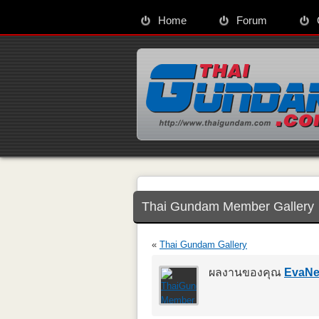
Home
Forum
Thai Gundam Member Gallery
«
Thai Gundam Gallery
ผลงานของคุณ
EvaNe