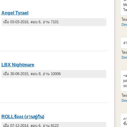
Me
ให
Angel Tyrael
เจ
โด
99
เมื่อ 03-03-2016, ตอบ 6, อ่าน 7101
Den
คง
ตั
ht
v=
อ่
อย
โด
Den
LBX Nightmare
เมื่อ 30-08-2015, ตอบ 8, อ่าน 10006
<a
jo
sr
al
โด
Su
Den
โม
ได
แ
ROLLจังงง (งานพู่กัน)
ภา
ขึ
เมื่อ 07-12-2014, ตอบ 6, อ่าน 8122