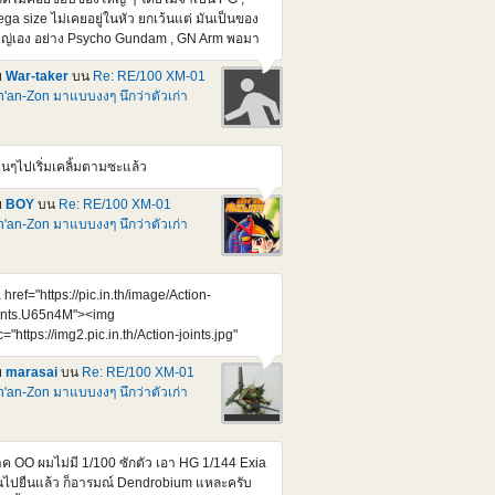
ga size ไม่เคยอยู่ในหัว ยกเว้นแต่ มันเป็นของ
ญ่เอง อย่าง Psycho Gundam , GN Arm พอมา
ออันนี้ชักใจสั่นครับ 70 cm. เห็นราคาแล้วสยอง
ย
War-taker
บน
Re: RE/100 XM-01
000 เยน แต่คิดว่า หยอดกระปุกซัก 10-12 เดือน
'an-Zon มาแบบงงๆ นึกว่าตัวเก่า
พอซื้อไหวมั้ง ของแบบนี้ มันคงไม่หมดเกลี้ยง
้งแต่วันแรกหรอก
tps://www.youtube.com/watch?
4UZKEZGeSIY ไม่แน่ กว่าจะออก อาจจะไม่
านๆไปเริ่มเคลิ้มตามซะแล้ว
ากได้แล้วก็ได้
ย
BOY
บน
Re: RE/100 XM-01
'an-Zon มาแบบงงๆ นึกว่าตัวเก่า
 href="https://pic.in.th/image/Action-
ints.U65n4M"><img
c="https://img2.pic.in.th/Action-joints.jpg"
t="Action joints" border="0"></a> Credit :
ย
marasai
บน
Re: RE/100 XM-01
preme Mecha จุดขยับ ตอบโจทย์ เยี่ยมขึ้นกว่า
'an-Zon มาแบบงงๆ นึกว่าตัวเก่า
เก่าๆเยอะเลย รอก็แค่รอบถัดๆไป กะจังหวะจอง
้ที่จะต้องลงตัวกัน ไม่โดน Bot แย่งไปทุกๆรอบอีก
หละ
ค OO ผมไม่มี 1/100 ซักตัว เอา HG 1/144 Exia
้นไปยืนแล้ว ก็อารมณ์ Dendrobium แหละครับ