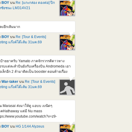
ndam F91 Ver 2.0 (Harrison Madin Custom)
ย
BOY
บน
Re: [แกะกล่อง ดองต่อ] ปีก
วนี้มีสอง Ver. ก็ออกไปละ อีกตัวที่รอลุ้น ก็เป็น MG
่งชัยชนะ LM314V21
312V04+SD-VB03A V-Dash Gundam ที่แค่
กเป็นเฉพาะ Pack เสริมมาก็เบางบหน่อย หรือมัด
มมาก็ได้แหละ ช่วงๆนี้นี่ Formula , silhouette
ลงฮึกเหิมมาก
ังทยอยไล่ออกมา ทีละตัวๆแหละ อ้างอิง
tps://gundam.fandom.com/wiki/Prototype_Victory_2_Gundam
ย
BOY
บน
Re: [Tour & Events]
างอิง
ting แก๊งค์โต๊ะส้ม 31มค.69
tps://gundam.fandom.com/wiki/Mobile_Suit_Crossbone_Gundam:_Steel_7
้นป้ายยาครับ Yamato ภาคจักรวรรดิดาวหาง
ือรบแต่ละลำบินยังกับเครื่องบิน Andromeda เอา
ือเล็กอีก 2 ลำมาติดเป็น booster ตอนท้ายเรื่อง
ือรบทำงานโดยใช้คน ๆ เดียว ระบบสั่งการด้วย
ย
War-taker
บน
Re: [Tour & Events]
ียงแหกปากของกับตัน
ting แก๊งค์โต๊ะส้ม 31มค.69
tps://www.youtube.com/watch?
=qWq1H9a9Jyo
ณ Marasai ส่งมาให้ดู แอบบ งงนิดๆ
คHathaway แต่มี Nu mass
tps://www.youtube.com/watch?v=z9-
h_zD2g&feature=youtu.be
ย
BOY
บน
HG 1/144 Alyzeus