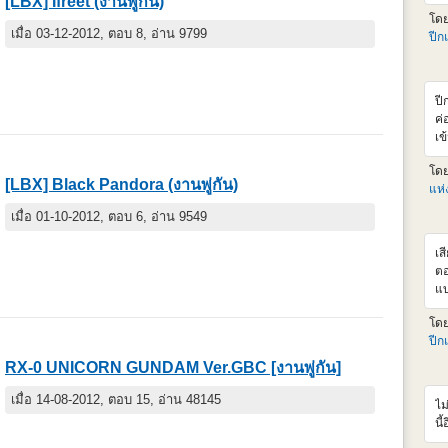
[LBX] Ifreet (งานพู่กัน)
แน
โด
ht
เมื่อ 03-12-2012, ตอบ 8, อ่าน 9799
ปีก
ba
แอ
รา
เล
ปี
ลด
ค่
เพ
เข
งง
ค่
มั
โด
F9
[LBX] Black Pandora (งานพู่กัน)
เล
แห
ไห
หา
เมื่อ 01-10-2012, ตอบ 6, อ่าน 9549
สุ
เส
ตอ
แบ
จะ
โด
cr
ปีก
หล
Cr
RX-0 UNICORN GUNDAM Ver.GBC [งานพู่กัน]
จา
ขอ
เมื่อ 14-08-2012, ตอบ 15, อ่าน 48145
ไม
XM
นี้
นึ