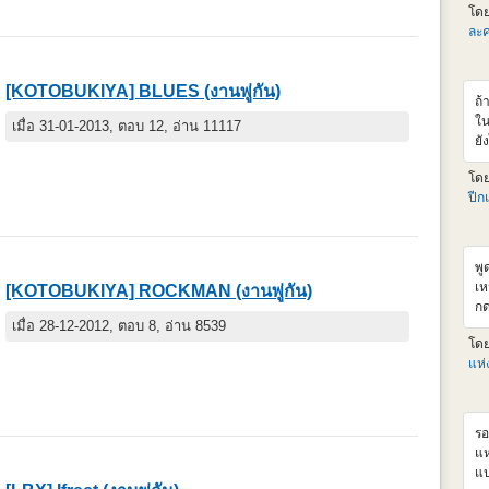
โด
v
ละค
ht
Km
v=
[KOTOBUKIYA] BLUES (งานพู่กัน)
ถ้
ใน
เมื่อ 31-01-2013, ตอบ 12, อ่าน 11117
ยั
จน
โด
ส่
ปีก
ขอ
พู
เห
[KOTOBUKIYA] ROCKMAN (งานพู่กัน)
กด
เมื่อ 28-12-2012, ตอบ 8, อ่าน 8539
จา
โด
แห
รอ
แห
แป