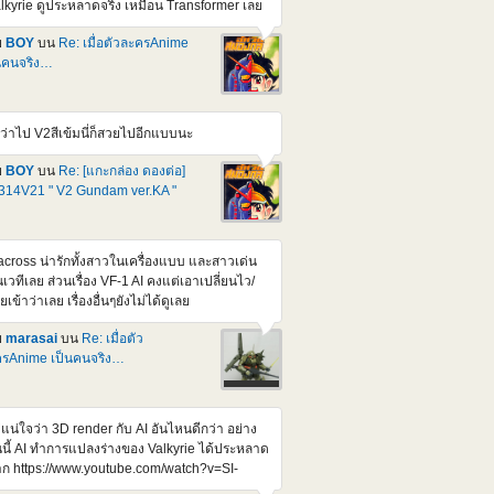
lkyrie ดูประหลาดจริง เหมือน Transformer เลย
mg src="https://img2.pic.in.th/DEn2.jpg"
t="DEn2" border="0"></a> <a
ย
BOY
บน
Re: เมื่อตัวละครAnime
ef="https://pic.in.th/image/DEn3.UJCW8L">
นคนจริง…
img
c="https://img1.pic.in.th/images/DEn3.jpg"
t="DEn3" border="0"></a> <a
ว่าไป V2สีเข้มนี่ก็สวยไปอีกแบบนะ
ef="https://pic.in.th/image/DEn4.UJGa1C">
img
ย
BOY
บน
Re: [แกะกล่อง ดองต่อ]
c="https://img1.pic.in.th/images/DEn4.jpg"
14V21 " V2 Gundam ver.KA "
t="DEn4" border="0"></a> <a
ef="https://pic.in.th/image/DEn5.UJGrwv">
mg src="https://img2.pic.in.th/DEn5.jpg"
t="DEn5" border="0"></a> หน้าตาหล่อขึ้นกว่า
cross น่ารักทั้งสาวในเครื่องแบบ และสาวเด่น
ิม สัดส่วนดูสมส่วนขึ้น น่าจะสูงกว่า 1/100 เกรด
เวทีเลย ส่วนเรื่อง VF-1 AI คงแต่เอาเปลี่ยนไว/
่า Credit : Gundamkitscollection เจ้าเก่าดั้งเดิม
ายเข้าว่าเลย เรื่องอื่นๆยังไม่ได้ดูเลย
วนี้ ก็มีตัวเก่า ยุคโบราณอยู่แหละ แต่เปลี่ยนมือ
นแบบชุดแต่งที่ขยับข้อนิ้วได้หมด สมันนั้นสั่งจาก
ย
marasai
บน
Re: เมื่อตัว
J /สรุปตัวเก่าเลยรอดจากการถูกผ่าดัดแปลงไป
รAnime เป็นคนจริง…
ละ พวกตัวเก่าๆ Ball joint ย้วยๆไปหมดละเห็น
นก่อนๆ มีคนถามหา Ball Joint ขา ตัวใดตัวนึงไว้
ลองหาดู แต่อาจจะยาก เพราะส่วนใหญ่ผมจะตัด
่แน่ใจว่า 3D render กับ AI อันไหนดีกว่า อย่าง
กจากแผง จะไม่รู้ว่ามันเปน Parts เบอร์อะไรหนะ
นนี้ AI ทำการแปลงร่างของ Valkyrie ได้ประหลาด
เซ็งก็ตรงที่ แววจะเปน P ไปตลอดหลังจากนี้
ก https://www.youtube.com/watch?v=SI-
NRkQVE https://www.youtube.com/watch?