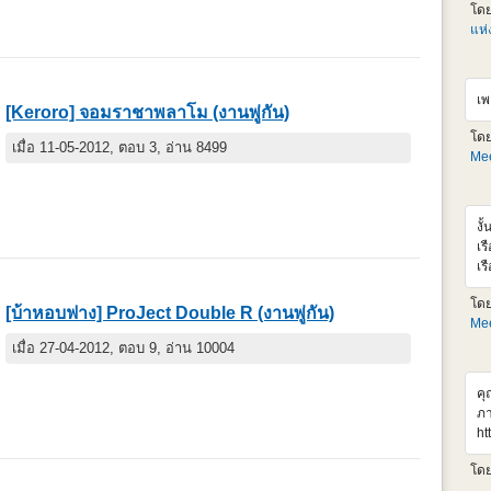
Gu
โด
ตั
แห
LM
ออ
รว
เพ
กล
[Keroro] จอมราชาพลาโม (งานพู่กัน)
ht
โด
อ้
เมื่อ 11-05-2012, ตอบ 3, อ่าน 8499
Mee
ht
งั
เร
เร
เร
โด
เส
[บ้าหอบฟาง] ProJect Double R (งานพู่กัน)
Mee
ht
v
เมื่อ 27-04-2012, ตอบ 9, อ่าน 10004
คุ
ภา
ht
r4
โด