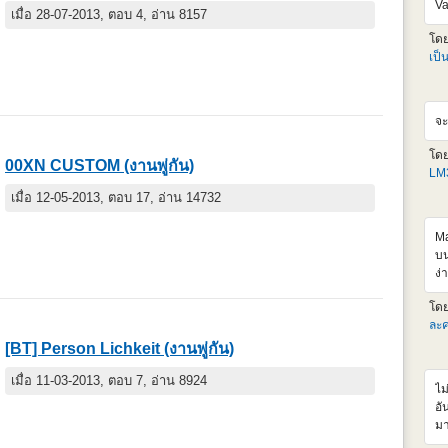
Va
เมื่อ 28-07-2013, ตอบ 4, อ่าน 8157
<i
al
โด
hr
เป็
<
sr
al
จะ
hr
<
โด
sr
00XN CUSTOM (งานพู่กัน)
LM3
al
hr
เมื่อ 12-05-2013, ตอบ 17, อ่าน 14732
<i
al
Ma
เด
บน
เก
ง่
ตั
เป
โด
HL
ละค
แห
[BT] Person Lichkeit (งานพู่กัน)
วั
ผม
เมื่อ 11-03-2013, ตอบ 7, อ่าน 8924
ไม
ออ
อั
จะ
มา
tI