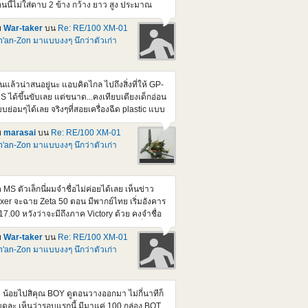
นนี้ไม่ใส่ดาบ 2 ข้าง กว้าง ยาว สูง ประมาณ
ือบ ๆ 40 ซม. ทุกด้าน แต่ถ้าเอา MS 1/100 ไปใส่
ย
War-taker
บน
Re: RE/100 XM-01
สูงขึ้นอีกหน่อย ส่วนดาบ ยาว 40 กว่า ซม. ถ้าใส่
'an-Zon มาแบบงงๆ นึกว่าตัวเก่า
วย ก็กินที่หนักเข้าไปอีก แต่บ่นแบบนี้ ผมรอ part
ง Dynames ที่เป็นปืน กับ มิซายด์ อยู่นะ จริง ๆ ก็
ใจที่เริ่มหยิบโม.มาต่อเสียที วันนี้ขุดกรุ มี 1/144
names กับ Kyorios ดองอยู่ด้วยแฮะ
็นแล้วน่าสนอยู่นะ แอบคิดไกล ไปถึงสิ่งที่ให้ GP-
S ได้ขึ้นขับเลย แต่ขนาด...คงเทียบเตียงเด็กอ่อน
บย่อมๆได้เลย จริงๆที่สอยเครื่องฉีด plastic แบบ
้นมา ก็กะว่าจะทำแหละ กะ Mega Rider ให้ ZZ ขี่
ย
marasai
บน
Re: RE/100 XM-01
่น แต่เอาจริงๆนี่ ยุ่งสะสางงานหลักเกือบทั้งวัน เลย
'an-Zon มาแบบงงๆ นึกว่าตัวเก่า
บไม่มีเวลาพิมพ์เลยหลังๆนี้
ค MS ตัวเล็กนี่ผมจำชื่อไม่ค่อยได้เลย เห็นข่าว
ixer จะฉาย Zeta 50 ตอน มีพากย์ไทย เริ่มอังคาร
้ 17.00 หวังว่าจะมีถึงภาค Victory ด้วย คงจำชื่อ
 ได้มากขึ้น (แต่ตัวนี้มันอยู่ใน F-91 นี่) เดี๋ยวนี้จะ
ย
War-taker
บน
Re: RE/100 XM-01
้เอา เสียงญีุ่ปุ่น sub eng. มาดูแบบเมื่อก่อน ก็
'an-Zon มาแบบงงๆ นึกว่าตัวเก่า
นื่อยเกิน เพิ่งต่ออันนี้ เกือบเสร็จ ไป เหนื่อยเอา
ื่องครับ ที่ว่าเกือบเสร็จ เพราะหลายจุดมันใส่ สปริง
ือง แล้วไขน็อต ที่ยังไม่ทำ แค่ประกอบธรรมดา
นเสียบก็แน่นจัดแล้ว ถ้าไขน็อตด้วย คงแงะมา
 น้อยไปสิคุณ BOY ดูตอนวางออกมา ไม่กี่นาทีก็
สีไม่ได้แล้วละ
ดละ เห็นว่ารอบแรกนี้ มีมาแค่ 100 กล่อง BOT