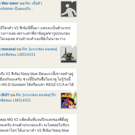
ย
War-taker
บน
Re: เมื่อตัว
=igYoaJTS5G8
รAnime เป็นคนจริง…
tps://www.youtube.com/watch?v=RTxR6gU-
M https://www.youtube.com/watch?
2hlrYfP_0AE
ามีใครทำ V2 สีเข้มนี่ขึ้นมา แทบจะเป็นตัวแรกๆ
วงการเลย เพราะเท่าที่หาข้อมูล/หารูปประกอบ
งไม่เจอเลย ส่วนถ้าจะทำเองนี่ยังไม่น่าจะว่าง
กว่างานโครงการที่กำลังทำ จะได้เริ่มขึ้นมาโน่น
ย
marasai
บน
Re: [แกะกล่อง ดองต่อ]
วน Meeting คงรอติดตามผ่านเวป/Facebook
แห่งชัยชนะ LM314V21
งเวปเหมือนเดิมแหละครับ
ดถึง V2 สีเข้ม/ Navy blue มีคนแถวนี้เขารอทำอยู่
มือนกันนะครับ ช่วงนี้ปั่นกันซื้อโมน่าดู ไม่รู้วันนี้
 HG D Gundam ได้หรือเปล่า REGZ CCA หาได้
ก GundamBase ไม่ต้องกลัวครับ
ย
BOY
บน
Re: [แกะกล่อง ดองต่อ] ปีก
่งชัยชนะ LM314V21
สอย MG V2 แพ็คเต็มที่แถมปีกแสงของพี่ตี๋อยู่
ละครับ ส่วนตัวประกอบแล้ว จะไม่ค่อยไปจับๆ
ลงเท่าไหร่ ได้เอามาทำ V2 สีเข้ม/ Navy blue