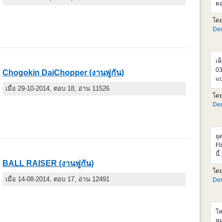
ตอ
เก
โด
คง
Den
ด้
ขอ
ดี
Dy
เห
03
Chogokin DaiChopper (งานพู่กัน)
แบ
เส
เมื่อ 29-10-2014, ตอบ 18, อ่าน 11526
โด
เล
Den
แท
ยุ
Fl
นี
BALL RAISER (งานพู่กัน)
MS
โด
ให
เมื่อ 14-08-2014, ตอบ 17, อ่าน 12491
Den
เห
เร
เฟ
แก
โห
ทำ
หม