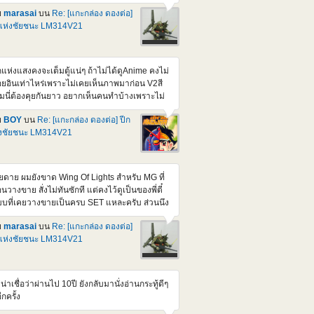
่นอน
ย
marasai
บน
Re: [แกะกล่อง ดองต่อ]
tps://www.gundamkitscollection.com/2025/11/p-
แห่งชัยชนะ LM314V21
ndai-mg-1100-cluster-gundam-mission.html
บเศร้าใจ ทำไมออก 2nd Batch แล้วมันขยับ
คาขึ้น เหมือนตอน Re-GZ Ver. 1.5 ตอนนั้นผม
ยไม่ได้สอยตามคุณ BOY แต่ไว้ค่อยหาเก็บร้าน
กแห่งแสงคงจะเต็มตู้แน่ๆ ถ้าไม่ได้ดูAnime คงไม่
ราคาเอาแหละ ความอยากน้อยลงนิดหน่อย
อยอินเท่าไหร่เพราะไม่เคยเห็นภาพมาก่อน V2สี
ราะมี Ver เก่าไว้นานละกะ ตัวถือปืน AKA ทำเอา
้มนี่ต้องคุยกันยาว อยากเห็นคนทำบ้างเพราะไม่
มาก RE-GZ Custom ถือ AKA ซะงั้นจุดขยับใหม่
อยเห็นใครประกอบและทำสีเท่าไหร่เลย
นเลยได้มาจากตัวนี้แหละ ชิ้นส่วนเหลือเลยเยอะ
ย
BOY
บน
Re: [แกะกล่อง ดองต่อ] ปีก
0ติดPack นี่ก็สวยๆหลายตัวนะครับ มีชอบPack
ยแต่ไม่สามารถขึ้นได้ครบทั้งตัว
่งชัยชนะ LM314V21
นพิเศษไหม ว่าจะหามาลองใส่ F80บ้าง ว่าแต่จะ
ดู Victory sub Thai ยากเหมือนกันนะครับ ท้าย
ดชอบข้อมูลอ้างอิงที่แนบมาด้วย
ียดาย ผมยังขาด Wing Of Lights สำหรับ MG ที่
นวางขาย สั่งไม่ทันซักที แต่คงไว้ดูเป็นของพี่ตี๋
บที่เคยวางขายเป็นครบ SET แหละครับ ส่วนนึง
เอาตัวหุ่น V2 มาทำสีเข้ม ให้เป็นตัวในภาค
ย
marasai
บน
Re: [แกะกล่อง ดองต่อ]
ossbone ที่ Bandai ยังไม่ทำ ส่วนตัว ชอบหุ่นประ
แห่งชัยชนะ LM314V21
าดๆ ในภาค steel 7 ทีเป็นภาคเกี่ยวเนื่องกับ
ossbone, F90 และ Victory ตอนนี้ ที่นอกเหนือ
ก Crossbone Gundam รุ่นต่างๆ ที่เป็นตัวหลัก
งภาค มีออกมาเพิ่มจำนวนนึงละ เช่น RE/100
่น่าเชื่อว่าผ่านไป 10ปี ยังกลับมานั่งอ่านกระทู้ดีๆ
-07B Vigna-Ghina II [Jupiter Battle Ver.] ตัว
อีกครั้ง
ง กับ MG F90 + Intercept Pack ตัวนึง แล้วก็ MG