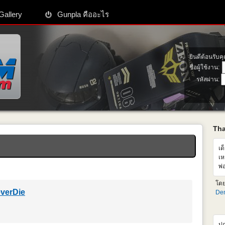
Gallery
Gunpla คืออะไร
ยินดีต้อนรับค
ชื่อผู้ใช้งาน:
รหัสผ่าน:
Th
เด
เห
พ่
เห
โด
ซื
verDie
Den
ปก