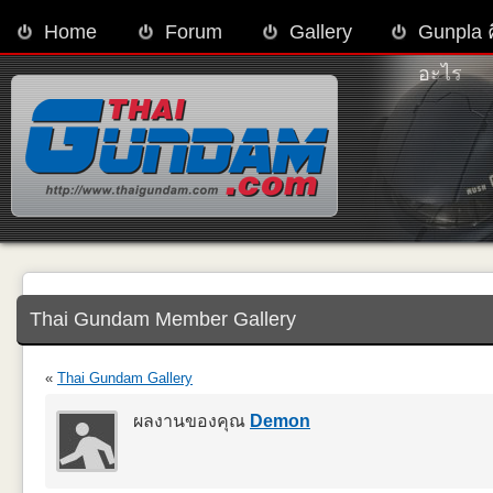
Home
Forum
Gallery
Gunpla 
อะไร
Thai Gundam Member Gallery
«
Thai Gundam Gallery
ผลงานของคุณ
Demon