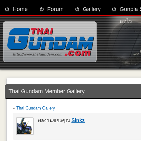
Home
Forum
Gallery
Gunpla 
อะไร
Thai Gundam Member Gallery
«
Thai Gundam Gallery
ผลงานของคุณ
Sinkz