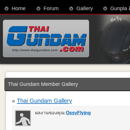
Home
Forum
Gallery
Gunpla 
อะไร
Thai Gundam Member Gallery
«
Thai Gundam Gallery
ผลงานของคุณ
OssyFlying