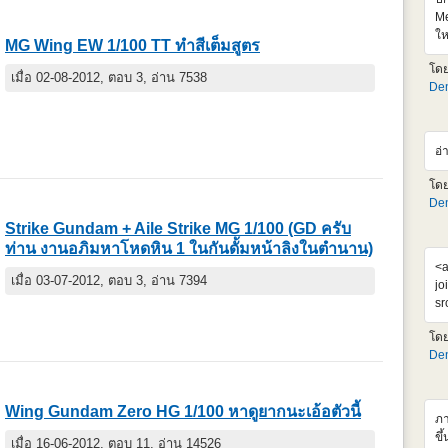
Me
ให
MG Wing EW 1/100 TT ทำสีเต็มสูตร
เจ
โด
99
เมื่อ 02-08-2012, ตอบ 3, อ่าน 7538
Den
คง
ตั
ht
v=
อ่
อย
โด
Den
Strike Gundam + Aile Strike MG 1/100 (GD ครับ
ท่าน งานอภิมหาโหดหิน 1 ในกันดั้มหน้าลิงในตำนาน)
<a
เมื่อ 03-07-2012, ตอบ 3, อ่าน 7394
jo
sr
al
โด
Su
Den
โม
ได
แ
Wing Gundam Zero HG 1/100 หาดูยากนะเอ้อตัวนี้
ภา
ขึ
เมื่อ 16-06-2012, ตอบ 11, อ่าน 14526