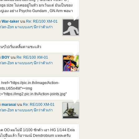
ga size ไม่เคยอยู่ในหัว ยกเว้นแต่ มันเป็นของ
ญ่เอง อย่าง Psycho Gundam , GN Arm พอมา
ออันนี้ชักใจสั่นครับ 70 cm. เห็นราคาแล้วสยอง
ย
War-taker
บน
Re: RE/100 XM-01
000 เยน แต่คิดว่า หยอดกระปุกซัก 10-12 เดือน
'an-Zon มาแบบงงๆ นึกว่าตัวเก่า
พอซื้อไหวมั้ง ของแบบนี้ มันคงไม่หมดเกลี้ยง
้งแต่วันแรกหรอก
tps://www.youtube.com/watch?
4UZKEZGeSIY ไม่แน่ กว่าจะออก อาจจะไม่
านๆไปเริ่มเคลิ้มตามซะแล้ว
ากได้แล้วก็ได้
ย
BOY
บน
Re: RE/100 XM-01
'an-Zon มาแบบงงๆ นึกว่าตัวเก่า
 href="https://pic.in.th/image/Action-
ints.U65n4M"><img
c="https://img2.pic.in.th/Action-joints.jpg"
t="Action joints" border="0"></a> Credit :
ย
marasai
บน
Re: RE/100 XM-01
preme Mecha จุดขยับ ตอบโจทย์ เยี่ยมขึ้นกว่า
'an-Zon มาแบบงงๆ นึกว่าตัวเก่า
เก่าๆเยอะเลย รอก็แค่รอบถัดๆไป กะจังหวะจอง
้ที่จะต้องลงตัวกัน ไม่โดน Bot แย่งไปทุกๆรอบอีก
หละ
ค OO ผมไม่มี 1/100 ซักตัว เอา HG 1/144 Exia
้นไปยืนแล้ว ก็อารมณ์ Dendrobium แหละครับ