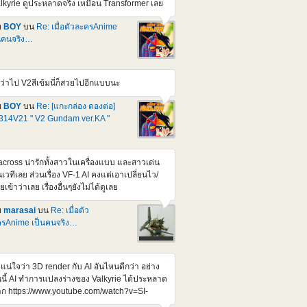
lkyrie ดูประหลาดจริง เหมือน Transformer เลย
mg src="https://img2.pic.in.th/DEn2.jpg"
t="DEn2" border="0"></a> <a
ย
BOY
บน
Re: เมื่อตัวละครAnime
ef="https://pic.in.th/image/DEn3.UJCW8L">
นคนจริง…
img
c="https://img1.pic.in.th/images/DEn3.jpg"
t="DEn3" border="0"></a> <a
ว่าไป V2สีเข้มนี่ก็สวยไปอีกแบบนะ
ef="https://pic.in.th/image/DEn4.UJGa1C">
img
ย
BOY
บน
Re: [แกะกล่อง ดองต่อ]
c="https://img1.pic.in.th/images/DEn4.jpg"
14V21 " V2 Gundam ver.KA "
t="DEn4" border="0"></a> <a
ef="https://pic.in.th/image/DEn5.UJGrwv">
mg src="https://img2.pic.in.th/DEn5.jpg"
t="DEn5" border="0"></a> หน้าตาหล่อขึ้นกว่า
cross น่ารักทั้งสาวในเครื่องแบบ และสาวเด่น
ิม สัดส่วนดูสมส่วนขึ้น น่าจะสูงกว่า 1/100 เกรด
เวทีเลย ส่วนเรื่อง VF-1 AI คงแต่เอาเปลี่ยนไว/
่า Credit : Gundamkitscollection เจ้าเก่าดั้งเดิม
ายเข้าว่าเลย เรื่องอื่นๆยังไม่ได้ดูเลย
วนี้ ก็มีตัวเก่า ยุคโบราณอยู่แหละ แต่เปลี่ยนมือ
นแบบชุดแต่งที่ขยับข้อนิ้วได้หมด สมันนั้นสั่งจาก
ย
marasai
บน
Re: เมื่อตัว
J /สรุปตัวเก่าเลยรอดจากการถูกผ่าดัดแปลงไป
รAnime เป็นคนจริง…
ละ พวกตัวเก่าๆ Ball joint ย้วยๆไปหมดละเห็น
นก่อนๆ มีคนถามหา Ball Joint ขา ตัวใดตัวนึงไว้
ลองหาดู แต่อาจจะยาก เพราะส่วนใหญ่ผมจะตัด
่แน่ใจว่า 3D render กับ AI อันไหนดีกว่า อย่าง
กจากแผง จะไม่รู้ว่ามันเปน Parts เบอร์อะไรหนะ
นนี้ AI ทำการแปลงร่างของ Valkyrie ได้ประหลาด
เซ็งก็ตรงที่ แววจะเปน P ไปตลอดหลังจากนี้
ก https://www.youtube.com/watch?v=SI-
NRkQVE https://www.youtube.com/watch?