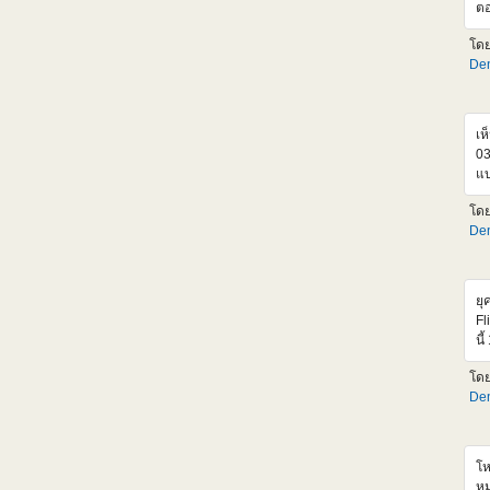
ตอ
เก
โด
คง
Den
ด้
ขอ
ดี
Dy
เห
03
แบ
เส
โด
เล
Den
แท
ยุ
Fl
นี
MS
โด
ให
Den
เห
เร
เฟ
แก
โห
ทำ
หม