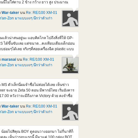
นนี้ไม่ใส่ดาบ 2 ข้าง กว้าง ยาว สูง ประมาณ
ือบ ๆ 40 ซม. ทุกด้าน แต่ถ้าเอา MS 1/100 ไปใส่
ย
War-taker
บน
Re: RE/100 XM-01
สูงขึ้นอีกหน่อย ส่วนดาบ ยาว 40 กว่า ซม. ถ้าใส่
'an-Zon มาแบบงงๆ นึกว่าตัวเก่า
วย ก็กินที่หนักเข้าไปอีก แต่บ่นแบบนี้ ผมรอ part
ง Dynames ที่เป็นปืน กับ มิซายด์ อยู่นะ จริง ๆ ก็
ใจที่เริ่มหยิบโม.มาต่อเสียที วันนี้ขุดกรุ มี 1/144
names กับ Kyorios ดองอยู่ด้วยแฮะ
็นแล้วน่าสนอยู่นะ แอบคิดไกล ไปถึงสิ่งที่ให้ GP-
S ได้ขึ้นขับเลย แต่ขนาด...คงเทียบเตียงเด็กอ่อน
บย่อมๆได้เลย จริงๆที่สอยเครื่องฉีด plastic แบบ
้นมา ก็กะว่าจะทำแหละ กะ Mega Rider ให้ ZZ ขี่
ย
marasai
บน
Re: RE/100 XM-01
่น แต่เอาจริงๆนี่ ยุ่งสะสางงานหลักเกือบทั้งวัน เลย
'an-Zon มาแบบงงๆ นึกว่าตัวเก่า
บไม่มีเวลาพิมพ์เลยหลังๆนี้
ค MS ตัวเล็กนี่ผมจำชื่อไม่ค่อยได้เลย เห็นข่าว
ixer จะฉาย Zeta 50 ตอน มีพากย์ไทย เริ่มอังคาร
้ 17.00 หวังว่าจะมีถึงภาค Victory ด้วย คงจำชื่อ
 ได้มากขึ้น (แต่ตัวนี้มันอยู่ใน F-91 นี่) เดี๋ยวนี้จะ
ย
War-taker
บน
Re: RE/100 XM-01
้เอา เสียงญีุ่ปุ่น sub eng. มาดูแบบเมื่อก่อน ก็
'an-Zon มาแบบงงๆ นึกว่าตัวเก่า
นื่อยเกิน เพิ่งต่ออันนี้ เกือบเสร็จ ไป เหนื่อยเอา
ื่องครับ ที่ว่าเกือบเสร็จ เพราะหลายจุดมันใส่ สปริง
ือง แล้วไขน็อต ที่ยังไม่ทำ แค่ประกอบธรรมดา
นเสียบก็แน่นจัดแล้ว ถ้าไขน็อตด้วย คงแงะมา
 น้อยไปสิคุณ BOY ดูตอนวางออกมา ไม่กี่นาทีก็
สีไม่ได้แล้วละ
ดละ เห็นว่ารอบแรกนี้ มีมาแค่ 100 กล่อง BOT