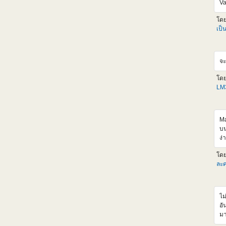
Va
<i
al
โด
hr
เป็
<
sr
al
จะ
hr
<
โด
sr
LM3
al
hr
<i
al
Ma
เด
บน
เก
ง่
ตั
เป
โด
HL
ละค
แห
วั
ผม
ไม
ออ
อั
จะ
มา
tI