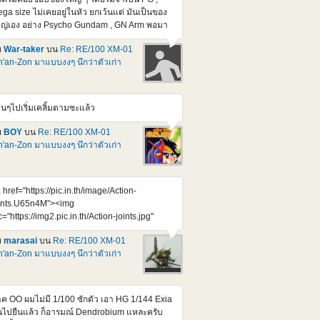
ga size ไม่เคยอยู่ในหัว ยกเว้นแต่ มันเป็นของ
ญ่เอง อย่าง Psycho Gundam , GN Arm พอมา
ออันนี้ชักใจสั่นครับ 70 cm. เห็นราคาแล้วสยอง
ย
War-taker
บน
Re: RE/100 XM-01
000 เยน แต่คิดว่า หยอดกระปุกซัก 10-12 เดือน
'an-Zon มาแบบงงๆ นึกว่าตัวเก่า
พอซื้อไหวมั้ง ของแบบนี้ มันคงไม่หมดเกลี้ยง
้งแต่วันแรกหรอก
tps://www.youtube.com/watch?
4UZKEZGeSIY ไม่แน่ กว่าจะออก อาจจะไม่
านๆไปเริ่มเคลิ้มตามซะแล้ว
ากได้แล้วก็ได้
ย
BOY
บน
Re: RE/100 XM-01
'an-Zon มาแบบงงๆ นึกว่าตัวเก่า
 href="https://pic.in.th/image/Action-
ints.U65n4M"><img
c="https://img2.pic.in.th/Action-joints.jpg"
t="Action joints" border="0"></a> Credit :
ย
marasai
บน
Re: RE/100 XM-01
preme Mecha จุดขยับ ตอบโจทย์ เยี่ยมขึ้นกว่า
'an-Zon มาแบบงงๆ นึกว่าตัวเก่า
เก่าๆเยอะเลย รอก็แค่รอบถัดๆไป กะจังหวะจอง
้ที่จะต้องลงตัวกัน ไม่โดน Bot แย่งไปทุกๆรอบอีก
หละ
ค OO ผมไม่มี 1/100 ซักตัว เอา HG 1/144 Exia
้นไปยืนแล้ว ก็อารมณ์ Dendrobium แหละครับ