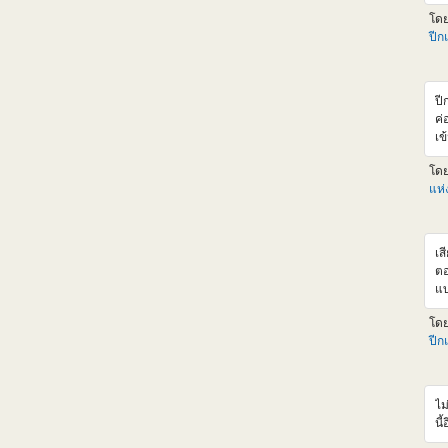
แน
โด
ht
ปีก
ba
แอ
รา
เล
ปี
ลด
ค่
เพ
เข
งง
ค่
มั
โด
F9
เล
แห
ไห
หา
สุ
เส
ตอ
แบ
จะ
โด
cr
ปีก
หล
Cr
จา
ขอ
ไม
XM
นี้
นึ