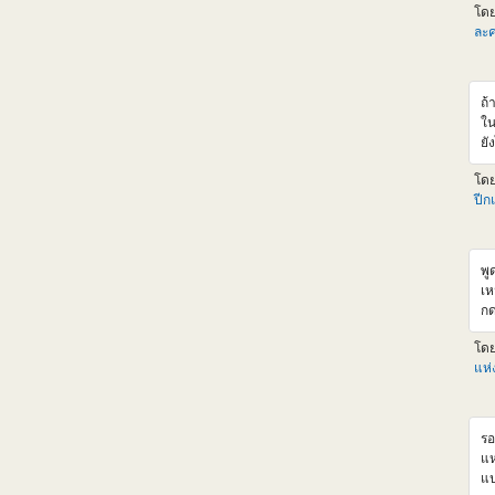
โด
v
ละค
ht
Km
v=
ถ้
ใน
ยั
จน
โด
ส่
ปีก
ขอ
พู
เห
กด
จา
โด
แห
รอ
แห
แป