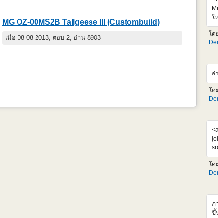
Me
ให
MG OZ-00MS2B Tallgeese III (Custombuild)
เจ
โด
99
เมื่อ 08-08-2013, ตอบ 2, อ่าน 8903
Den
คง
ตั
ht
v=
อ่
อย
โด
Den
<a
jo
sr
al
โด
Su
Den
โม
ได
แ
ภา
ขึ