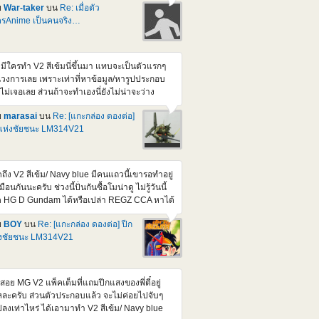
ย
War-taker
บน
Re: เมื่อตัว
=igYoaJTS5G8
รAnime เป็นคนจริง…
tps://www.youtube.com/watch?v=RTxR6gU-
M https://www.youtube.com/watch?
2hlrYfP_0AE
ามีใครทำ V2 สีเข้มนี่ขึ้นมา แทบจะเป็นตัวแรกๆ
วงการเลย เพราะเท่าที่หาข้อมูล/หารูปประกอบ
งไม่เจอเลย ส่วนถ้าจะทำเองนี่ยังไม่น่าจะว่าง
กว่างานโครงการที่กำลังทำ จะได้เริ่มขึ้นมาโน่น
ย
marasai
บน
Re: [แกะกล่อง ดองต่อ]
วน Meeting คงรอติดตามผ่านเวป/Facebook
แห่งชัยชนะ LM314V21
งเวปเหมือนเดิมแหละครับ
ดถึง V2 สีเข้ม/ Navy blue มีคนแถวนี้เขารอทำอยู่
มือนกันนะครับ ช่วงนี้ปั่นกันซื้อโมน่าดู ไม่รู้วันนี้
 HG D Gundam ได้หรือเปล่า REGZ CCA หาได้
ก GundamBase ไม่ต้องกลัวครับ
ย
BOY
บน
Re: [แกะกล่อง ดองต่อ] ปีก
่งชัยชนะ LM314V21
สอย MG V2 แพ็คเต็มที่แถมปีกแสงของพี่ตี๋อยู่
ละครับ ส่วนตัวประกอบแล้ว จะไม่ค่อยไปจับๆ
ลงเท่าไหร่ ได้เอามาทำ V2 สีเข้ม/ Navy blue