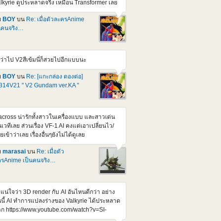
lkyrie ดูประหลาดจริง เหมือน Transformer เลย
mg src="https://img2.pic.in.th/DEn2.jpg"
t="DEn2" border="0"></a> <a
ย
BOY
บน
Re: เมื่อตัวละครAnime
ef="https://pic.in.th/image/DEn3.UJCW8L">
นคนจริง…
img
c="https://img1.pic.in.th/images/DEn3.jpg"
t="DEn3" border="0"></a> <a
ว่าไป V2สีเข้มนี่ก็สวยไปอีกแบบนะ
ef="https://pic.in.th/image/DEn4.UJGa1C">
img
ย
BOY
บน
Re: [แกะกล่อง ดองต่อ]
c="https://img1.pic.in.th/images/DEn4.jpg"
14V21 " V2 Gundam ver.KA "
t="DEn4" border="0"></a> <a
ef="https://pic.in.th/image/DEn5.UJGrwv">
mg src="https://img2.pic.in.th/DEn5.jpg"
t="DEn5" border="0"></a> หน้าตาหล่อขึ้นกว่า
cross น่ารักทั้งสาวในเครื่องแบบ และสาวเด่น
ิม สัดส่วนดูสมส่วนขึ้น น่าจะสูงกว่า 1/100 เกรด
เวทีเลย ส่วนเรื่อง VF-1 AI คงแต่เอาเปลี่ยนไว/
่า Credit : Gundamkitscollection เจ้าเก่าดั้งเดิม
ายเข้าว่าเลย เรื่องอื่นๆยังไม่ได้ดูเลย
วนี้ ก็มีตัวเก่า ยุคโบราณอยู่แหละ แต่เปลี่ยนมือ
นแบบชุดแต่งที่ขยับข้อนิ้วได้หมด สมันนั้นสั่งจาก
ย
marasai
บน
Re: เมื่อตัว
J /สรุปตัวเก่าเลยรอดจากการถูกผ่าดัดแปลงไป
รAnime เป็นคนจริง…
ละ พวกตัวเก่าๆ Ball joint ย้วยๆไปหมดละเห็น
นก่อนๆ มีคนถามหา Ball Joint ขา ตัวใดตัวนึงไว้
ลองหาดู แต่อาจจะยาก เพราะส่วนใหญ่ผมจะตัด
่แน่ใจว่า 3D render กับ AI อันไหนดีกว่า อย่าง
กจากแผง จะไม่รู้ว่ามันเปน Parts เบอร์อะไรหนะ
นนี้ AI ทำการแปลงร่างของ Valkyrie ได้ประหลาด
เซ็งก็ตรงที่ แววจะเปน P ไปตลอดหลังจากนี้
ก https://www.youtube.com/watch?v=SI-
NRkQVE https://www.youtube.com/watch?