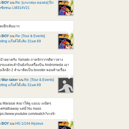
ndam F91 Ver 2.0 (Harrison Madin Custom)
ย
BOY
บน
Re: [แกะกล่อง ดองต่อ] ปีก
วนี้มีสอง Ver. ก็ออกไปละ อีกตัวที่รอลุ้น ก็เป็น MG
่งชัยชนะ LM314V21
312V04+SD-VB03A V-Dash Gundam ที่แค่
กเป็นเฉพาะ Pack เสริมมาก็เบางบหน่อย หรือมัด
มมาก็ได้แหละ ช่วงๆนี้นี่ Formula , silhouette
ลงฮึกเหิมมาก
ังทยอยไล่ออกมา ทีละตัวๆแหละ อ้างอิง
tps://gundam.fandom.com/wiki/Prototype_Victory_2_Gundam
ย
BOY
บน
Re: [Tour & Events]
างอิง
ting แก๊งค์โต๊ะส้ม 31มค.69
tps://gundam.fandom.com/wiki/Mobile_Suit_Crossbone_Gundam:_Steel_7
้นป้ายยาครับ Yamato ภาคจักรวรรดิดาวหาง
ือรบแต่ละลำบินยังกับเครื่องบิน Andromeda เอา
ือเล็กอีก 2 ลำมาติดเป็น booster ตอนท้ายเรื่อง
ือรบทำงานโดยใช้คน ๆ เดียว ระบบสั่งการด้วย
ย
War-taker
บน
Re: [Tour & Events]
ียงแหกปากของกับตัน
ting แก๊งค์โต๊ะส้ม 31มค.69
tps://www.youtube.com/watch?
=qWq1H9a9Jyo
ณ Marasai ส่งมาให้ดู แอบบ งงนิดๆ
คHathaway แต่มี Nu mass
tps://www.youtube.com/watch?v=z9-
h_zD2g&feature=youtu.be
ย
BOY
บน
HG 1/144 Alyzeus