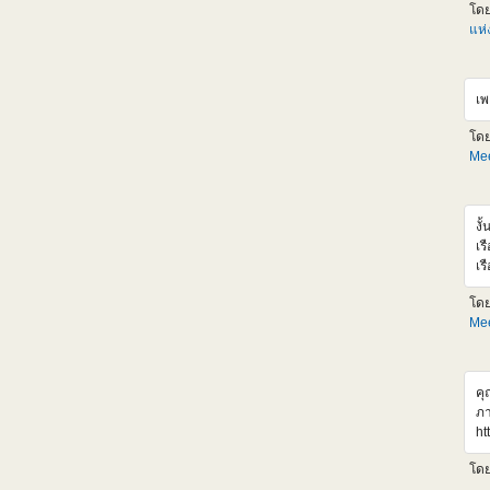
Gu
โด
ตั
แห
LM
ออ
รว
เพ
กล
ht
โด
อ้
Mee
ht
งั
เร
เร
เร
โด
เส
Mee
ht
v
คุ
ภา
ht
r4
โด