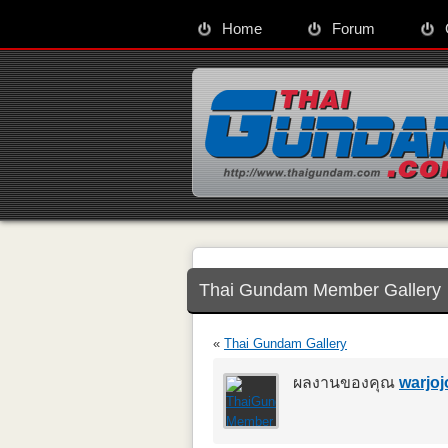
Home
Forum
Thai Gundam Member Gallery
«
Thai Gundam Gallery
ผลงานของคุณ
warjoj