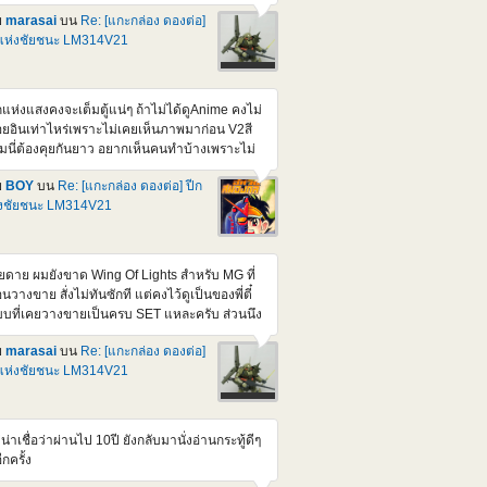
่นอน
ย
marasai
บน
Re: [แกะกล่อง ดองต่อ]
tps://www.gundamkitscollection.com/2025/11/p-
แห่งชัยชนะ LM314V21
ndai-mg-1100-cluster-gundam-mission.html
บเศร้าใจ ทำไมออก 2nd Batch แล้วมันขยับ
คาขึ้น เหมือนตอน Re-GZ Ver. 1.5 ตอนนั้นผม
ยไม่ได้สอยตามคุณ BOY แต่ไว้ค่อยหาเก็บร้าน
กแห่งแสงคงจะเต็มตู้แน่ๆ ถ้าไม่ได้ดูAnime คงไม่
ราคาเอาแหละ ความอยากน้อยลงนิดหน่อย
อยอินเท่าไหร่เพราะไม่เคยเห็นภาพมาก่อน V2สี
ราะมี Ver เก่าไว้นานละกะ ตัวถือปืน AKA ทำเอา
้มนี่ต้องคุยกันยาว อยากเห็นคนทำบ้างเพราะไม่
มาก RE-GZ Custom ถือ AKA ซะงั้นจุดขยับใหม่
อยเห็นใครประกอบและทำสีเท่าไหร่เลย
นเลยได้มาจากตัวนี้แหละ ชิ้นส่วนเหลือเลยเยอะ
ย
BOY
บน
Re: [แกะกล่อง ดองต่อ] ปีก
0ติดPack นี่ก็สวยๆหลายตัวนะครับ มีชอบPack
ยแต่ไม่สามารถขึ้นได้ครบทั้งตัว
่งชัยชนะ LM314V21
นพิเศษไหม ว่าจะหามาลองใส่ F80บ้าง ว่าแต่จะ
ดู Victory sub Thai ยากเหมือนกันนะครับ ท้าย
ดชอบข้อมูลอ้างอิงที่แนบมาด้วย
ียดาย ผมยังขาด Wing Of Lights สำหรับ MG ที่
นวางขาย สั่งไม่ทันซักที แต่คงไว้ดูเป็นของพี่ตี๋
บที่เคยวางขายเป็นครบ SET แหละครับ ส่วนนึง
เอาตัวหุ่น V2 มาทำสีเข้ม ให้เป็นตัวในภาค
ย
marasai
บน
Re: [แกะกล่อง ดองต่อ]
ossbone ที่ Bandai ยังไม่ทำ ส่วนตัว ชอบหุ่นประ
แห่งชัยชนะ LM314V21
าดๆ ในภาค steel 7 ทีเป็นภาคเกี่ยวเนื่องกับ
ossbone, F90 และ Victory ตอนนี้ ที่นอกเหนือ
ก Crossbone Gundam รุ่นต่างๆ ที่เป็นตัวหลัก
งภาค มีออกมาเพิ่มจำนวนนึงละ เช่น RE/100
่น่าเชื่อว่าผ่านไป 10ปี ยังกลับมานั่งอ่านกระทู้ดีๆ
-07B Vigna-Ghina II [Jupiter Battle Ver.] ตัว
อีกครั้ง
ง กับ MG F90 + Intercept Pack ตัวนึง แล้วก็ MG