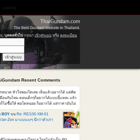
Loading
ThaiGundam.com
The Best Gundam Website in Thailand.
ุณ,
บุคคลทั่วไป
กรุณา
เข้าสู่ระบบ
หรือ
ลงทะเบียน
aiGundam Recent Comments
็กหนวด หัวใจพองโตเลย เห็นแล้วอยากได้ แต่คิด
มือนกันไหม ตอนเด็กๆก็อยากได้แบบนี้แหละ แล้ว
อก็ไม่ซื้อให้ พอโตหน่อย ก็อยากได้ แต่ราคามันไม่
มือนตอนเด็กๆแล้วสิ แต่คนที่บ้านก็อาจจะไม่ให้
ย
BOY
บน
Re: RE/100 XM-01
้ออีก เศร้าเคล้าน้ำตา
'an-Zon มาแบบงงๆ นึกว่าตัวเก่า
ติไม่ค่อยชอบของใหญ่ ๆ โดยไม่จำเป็น PG ,