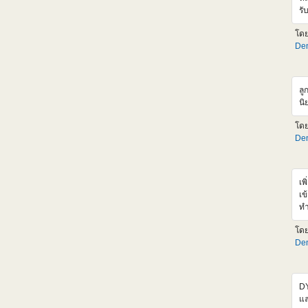
ht
รั
ช่
รอ
อั
โด
ช่
Den
แต
Si
ส่
รา
ลู
สำ
นิ
เอ
ตั
โด
ขั
Den
ht
05
เพ
เข
ทำ
มา
โด
ข้
Den
ออ
hr
<
sr
DY
al
แล
hr