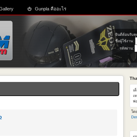
Gallery
Gunpla คืออะไร
ยินดีต้อนรับค
ชื่อผู้ใช้งาน:
รหัสผ่าน:
Th
เด
เห
พ่
เห
โด
ซื
o
Den
ปก