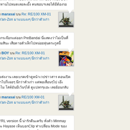
tps://www.youtube.com/watch?v=U0kAdHrrHII
บทานไปหมดเลยละมั๊ง คนชอบฯเลยได้มีต้องรอ
องนี้มีข่าว + รีวิวโมจีนเยอะดี แถมเสียง AI ภาษา
บถัดๆไป แต่จะไม่อุดหนุนร้านพวกนั้นละยกเว้น มี
งกฤษด้วย
ย
marasai
บน
Re: RE/100 XM-01
วงลดราคาลงปกติ Series ตัวเล็กนี้ก็สวยๆเยอะ
'an-Zon มาแบบงงๆ นึกว่าตัวเก่า
่ถ้า P หมด ก็อ่วมหนักเลยนะครับ ยิ่งจะมีพวก
lhoulette กล่องสวยๆสมัยก่อนอีกนี่ มาได้ยาวๆเลย
วนเรื่องราคานี่ ดูคุ้มกว่า 1/144 HM D-seerd ที่ตั้ง
คาเท่าๆกันแหละ ยังไม่ได้สอย เพราะมีทั้งตัว
กกระจ๊อกแต่ออก PreBandai นี่แสดงว่าไม่เป็นที่
เร็จและตัวเก่าที่ต่อใส่กล่องไว้รอผ่า แต่ถ้าสอยคง
ยมสินะ เสียดายตัวเล็กไปหน่อยหุ่นตระกูลนี้
ามาทำสีขาวแทนแหละ ปล.ของภาคนี้ อยากเห็น
วของหัวหน้า ที่ตัวสีม่วง/สีเข้ม Berga giros ที่คน
ย
BOY
บน
Re: RE/100 XM-01
บ X2 ขับก่อนจะมาเปลี่ยนเปน X2 แหละ
'an-Zon มาแบบงงๆ นึกว่าตัวเก่า
tps://gundam.fandom.com/wiki/XM-
_Berga_Giros
ิ่งส่งงาน เลยเบรคเข้าดูหน้าเวปข่าวสาร ตอนเปิด
้าไปก็เฉยๆ นึกว่าตัวเก่า แต่พอเลื่อนๆไป เอ๊ะ
ไม โล่ห์มันมีเว้นๆได้ ดูแปลกๆแฮะ เลยย้อนกลับ
ดูรายละเอียด ปรากฏว่า หัวโล้น ไหล่กลมสอง
ย
marasai
บน
RE/100 XM-01
าง โล่ห์แยกสี่ส่วน นี่มันเป็นลูกจ๊อก ตัวที่ควรจะ
'an-Zon มาแบบงงๆ นึกว่าตัวเก่า
กก่อนหน้านี้นิ ไม่ใช่ตัวแรกจริงๆแหละ <a
ef="https://pic.in.th/image/DEn1.UJCNzP">
img
c="https://img1.pic.in.th/images/DEn1.jpg"
RL version นี้ น่ารักดีนะครับ ทั่งตัว Minmay
t="DEn1" border="0"></a> <a
ะ Hayase เห็นบอกClip ท่าเปลี่ยน Mode ของ
ef="https://pic.in.th/image/DEn2.UJCVqp">