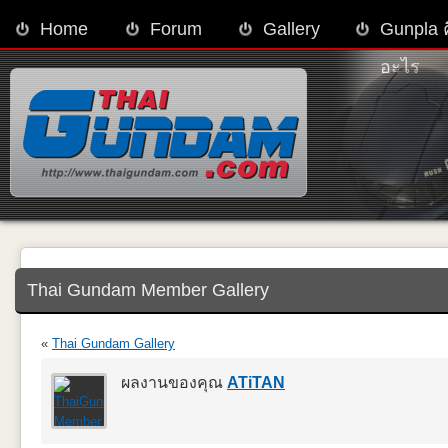
Home
Forum
Gallery
Gunpla 
อะไร
Thai Gundam Member Gallery
«
Thai Gundam Gallery
ผลงานของคุณ
ATiTAN