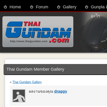
Home
Forum
Gallery
Gunpla 
อะไร
Thai Gundam Member Gallery
«
Thai Gundam Gallery
ผลงานของคุณ
draggy