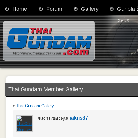
Home
Forum
Gallery
Gunpla 
อะไร
Thai Gundam Member Gallery
«
Thai Gundam Gallery
ผลงานของคุณ
jakris37