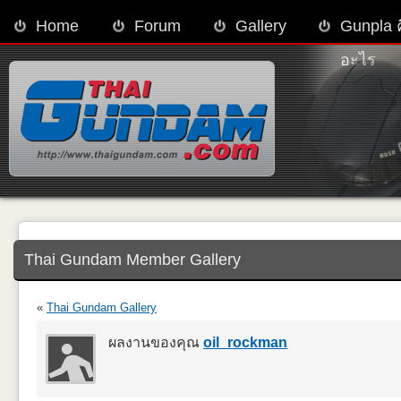
Home
Forum
Gallery
Gunpla 
อะไร
Thai Gundam Member Gallery
«
Thai Gundam Gallery
ผลงานของคุณ
oil_rockman