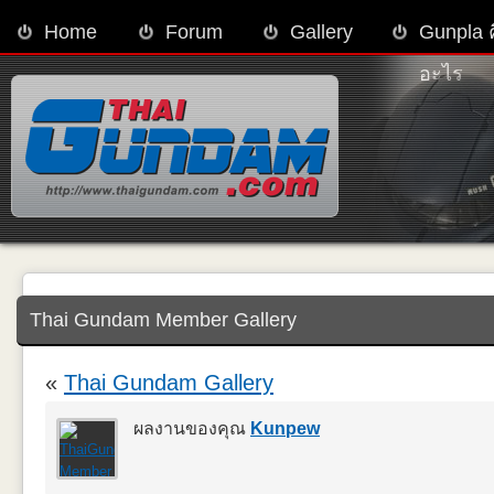
Home
Forum
Gallery
Gunpla 
อะไร
Thai Gundam Member Gallery
«
Thai Gundam Gallery
ผลงานของคุณ
Kunpew