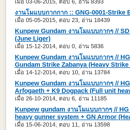
เมื่อ 03-06-2015, ตอบ 6, อ่าน 8393
งานโมแบบกากกาก :: GNG-0001-Strike B
เมื่อ 05-05-2015, ตอบ 23, อ่าน 18439
Kunpew Gundam งานโมแบบกากๆ // SD Z
(June Liger)
เมื่อ 15-12-2014, ตอบ 0, อ่าน 5836
Kunpew Gundam งานโมแบบกากๆ // HG
Gundam Strike Zabanya (Heavy Strike
เมื่อ 14-12-2014, ตอบ 10, อ่าน 13784
Kunpew Gundam งานโมแบบกากๆ // HG
Arfogaeth + K9 Dogpack (Full unit hea
เมื่อ 26-10-2014, ตอบ 6, อ่าน 11185
Kunpew gundam งานโมแบบกากๆ // HG
heavy gunner system + GN Armor (He
เมื่อ 15-06-2014, ตอบ 11, อ่าน 13598