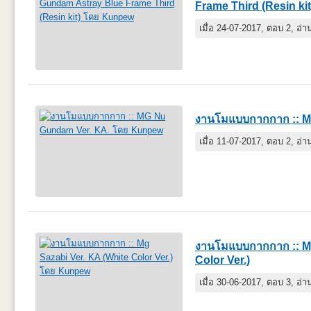
Frame Third (Resin kit
เมื่อ 24-07-2017, ตอบ 2, อ่
งานโมแบบกากกาก :: M
เมื่อ 11-07-2017, ตอบ 2, อ่
งานโมแบบกากกาก :: Mg
Color Ver.)
เมื่อ 30-06-2017, ตอบ 3, อ่