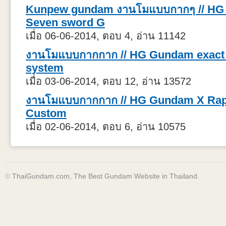
Kunpew gundam งานโมแบบกากๆ // HG
Seven sword G
เมื่อ 06-06-2014, ตอบ 4, อ่าน 11142
งานโมแบบกากกาก // HG Gundam exact G
system
เมื่อ 03-06-2014, ตอบ 12, อ่าน 13572
งานโมแบบกากกาก // HG Gundam X Rapi
Custom
เมื่อ 02-06-2014, ตอบ 6, อ่าน 10575
©
ThaiGundam.com, The Best Gundam Website in Thailand.