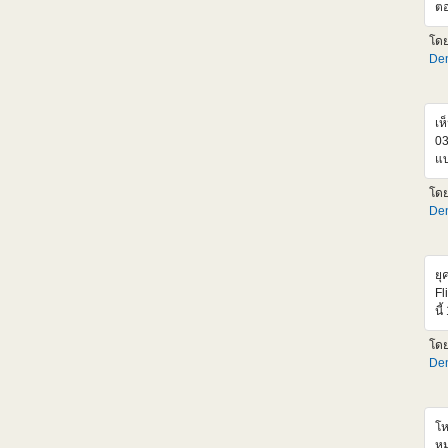
ตอ
เก
โด
คง
Den
ด้
ขอ
ดี
Dy
เห
03
แบ
เส
โด
เล
Den
แท
ยุ
Fl
นี
MS
โด
ให
Den
เห
เร
เฟ
แก
โห
ทำ
หม