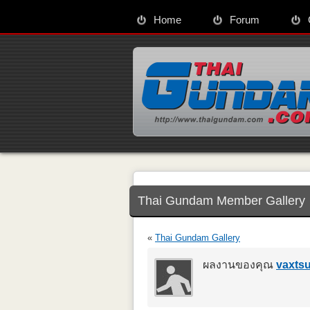
Home
Forum
Thai Gundam Member Gallery
«
Thai Gundam Gallery
ผลงานของคุณ
vaxts