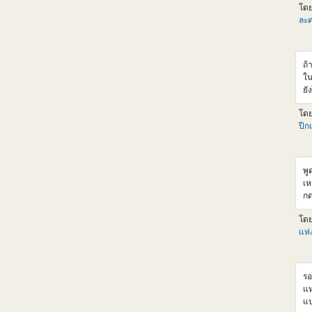
โด
v
ละค
ht
Km
v=
ถ้
ใน
ยั
จน
โด
ส่
ปีก
ขอ
พู
เห
กด
จา
โด
แห
รอ
แห
แป