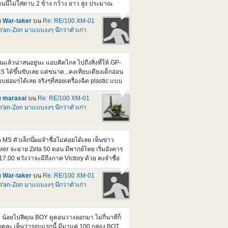
นนี้ไม่ใส่ดาบ 2 ข้าง กว้าง ยาว สูง ประมาณ
ือบ ๆ 40 ซม. ทุกด้าน แต่ถ้าเอา MS 1/100 ไปใส่
ย
War-taker
บน
Re: RE/100 XM-01
สูงขึ้นอีกหน่อย ส่วนดาบ ยาว 40 กว่า ซม. ถ้าใส่
'an-Zon มาแบบงงๆ นึกว่าตัวเก่า
วย ก็กินที่หนักเข้าไปอีก แต่บ่นแบบนี้ ผมรอ part
ง Dynames ที่เป็นปืน กับ มิซายด์ อยู่นะ จริง ๆ ก็
ใจที่เริ่มหยิบโม.มาต่อเสียที วันนี้ขุดกรุ มี 1/144
names กับ Kyorios ดองอยู่ด้วยแฮะ
็นแล้วน่าสนอยู่นะ แอบคิดไกล ไปถึงสิ่งที่ให้ GP-
S ได้ขึ้นขับเลย แต่ขนาด...คงเทียบเตียงเด็กอ่อน
บย่อมๆได้เลย จริงๆที่สอยเครื่องฉีด plastic แบบ
้นมา ก็กะว่าจะทำแหละ กะ Mega Rider ให้ ZZ ขี่
ย
marasai
บน
Re: RE/100 XM-01
่น แต่เอาจริงๆนี่ ยุ่งสะสางงานหลักเกือบทั้งวัน เลย
'an-Zon มาแบบงงๆ นึกว่าตัวเก่า
บไม่มีเวลาพิมพ์เลยหลังๆนี้
ค MS ตัวเล็กนี่ผมจำชื่อไม่ค่อยได้เลย เห็นข่าว
ixer จะฉาย Zeta 50 ตอน มีพากย์ไทย เริ่มอังคาร
้ 17.00 หวังว่าจะมีถึงภาค Victory ด้วย คงจำชื่อ
 ได้มากขึ้น (แต่ตัวนี้มันอยู่ใน F-91 นี่) เดี๋ยวนี้จะ
ย
War-taker
บน
Re: RE/100 XM-01
้เอา เสียงญีุ่ปุ่น sub eng. มาดูแบบเมื่อก่อน ก็
'an-Zon มาแบบงงๆ นึกว่าตัวเก่า
นื่อยเกิน เพิ่งต่ออันนี้ เกือบเสร็จ ไป เหนื่อยเอา
ื่องครับ ที่ว่าเกือบเสร็จ เพราะหลายจุดมันใส่ สปริง
ือง แล้วไขน็อต ที่ยังไม่ทำ แค่ประกอบธรรมดา
นเสียบก็แน่นจัดแล้ว ถ้าไขน็อตด้วย คงแงะมา
 น้อยไปสิคุณ BOY ดูตอนวางออกมา ไม่กี่นาทีก็
สีไม่ได้แล้วละ
ดละ เห็นว่ารอบแรกนี้ มีมาแค่ 100 กล่อง BOT