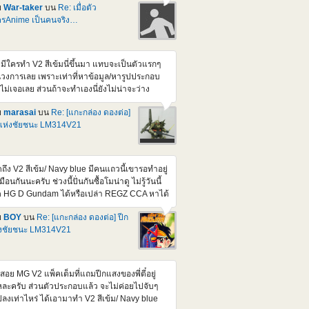
ย
War-taker
บน
Re: เมื่อตัว
=igYoaJTS5G8
รAnime เป็นคนจริง…
tps://www.youtube.com/watch?v=RTxR6gU-
M https://www.youtube.com/watch?
2hlrYfP_0AE
ามีใครทำ V2 สีเข้มนี่ขึ้นมา แทบจะเป็นตัวแรกๆ
วงการเลย เพราะเท่าที่หาข้อมูล/หารูปประกอบ
งไม่เจอเลย ส่วนถ้าจะทำเองนี่ยังไม่น่าจะว่าง
กว่างานโครงการที่กำลังทำ จะได้เริ่มขึ้นมาโน่น
ย
marasai
บน
Re: [แกะกล่อง ดองต่อ]
วน Meeting คงรอติดตามผ่านเวป/Facebook
แห่งชัยชนะ LM314V21
งเวปเหมือนเดิมแหละครับ
ดถึง V2 สีเข้ม/ Navy blue มีคนแถวนี้เขารอทำอยู่
มือนกันนะครับ ช่วงนี้ปั่นกันซื้อโมน่าดู ไม่รู้วันนี้
 HG D Gundam ได้หรือเปล่า REGZ CCA หาได้
ก GundamBase ไม่ต้องกลัวครับ
ย
BOY
บน
Re: [แกะกล่อง ดองต่อ] ปีก
่งชัยชนะ LM314V21
สอย MG V2 แพ็คเต็มที่แถมปีกแสงของพี่ตี๋อยู่
ละครับ ส่วนตัวประกอบแล้ว จะไม่ค่อยไปจับๆ
ลงเท่าไหร่ ได้เอามาทำ V2 สีเข้ม/ Navy blue