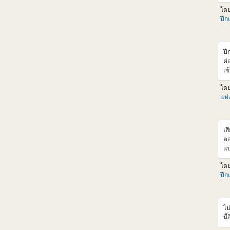
แน
โด
ht
ปีก
ba
แอ
รา
เล
ปี
ลด
ค่
เพ
เข
งง
ค่
มั
โด
F9
เล
แห
ไห
หา
สุ
เส
ตอ
แบ
จะ
โด
cr
ปีก
หล
Cr
จา
ขอ
ไม
XM
นี้
นึ