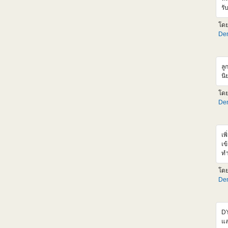
ht
รั
ช่
รอ
อั
โด
ช่
Den
แต
Si
ส่
รา
ลู
สำ
นิ
เอ
ตั
โด
ขั
Den
ht
05
เพ
เข
ทำ
มา
โด
ข้
Den
ออ
hr
<
sr
DY
al
แล
hr