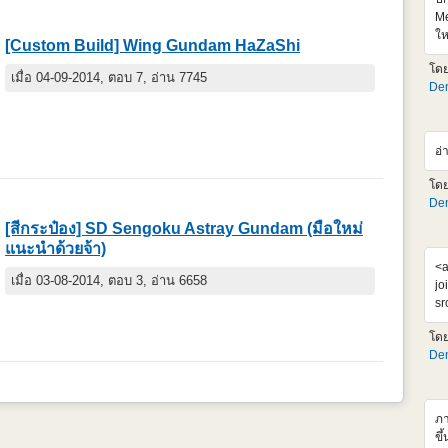
Me
ให
[Custom Build] Wing Gundam HaZaShi
เจ
โด
99
เมื่อ 04-09-2014, ตอบ 7, อ่าน 7745
Den
คง
ตั
ht
v=
อ่
อย
โด
Den
[สีกระป๋อง] SD Sengoku Astray Gundam (มือใหม่
แนะนำด้วยจ้า)
<a
เมื่อ 03-08-2014, ตอบ 3, อ่าน 6658
jo
sr
al
โด
Su
Den
โม
ได
แ
ภา
ขึ