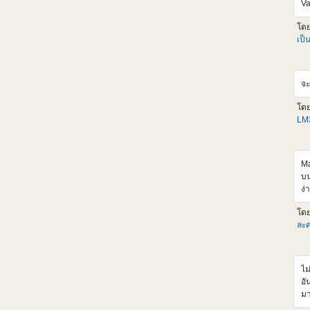
Va
<i
al
โด
hr
เป็
<
sr
al
จะ
hr
<
โด
sr
LM3
al
hr
<i
al
Ma
เด
บน
เก
ง่
ตั
เป
โด
HL
ละค
แห
วั
ผม
ไม
ออ
อั
จะ
มา
tI