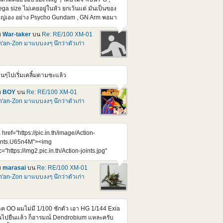
ga size ไม่เคยอยู่ในหัว ยกเว้นแต่ มันเป็นของ
ญ่เอง อย่าง Psycho Gundam , GN Arm พอมา
ออันนี้ชักใจสั่นครับ 70 cm. เห็นราคาแล้วสยอง
ย
War-taker
บน
Re: RE/100 XM-01
000 เยน แต่คิดว่า หยอดกระปุกซัก 10-12 เดือน
'an-Zon มาแบบงงๆ นึกว่าตัวเก่า
พอซื้อไหวมั้ง ของแบบนี้ มันคงไม่หมดเกลี้ยง
้งแต่วันแรกหรอก
tps://www.youtube.com/watch?
4UZKEZGeSIY ไม่แน่ กว่าจะออก อาจจะไม่
านๆไปเริ่มเคลิ้มตามซะแล้ว
ากได้แล้วก็ได้
ย
BOY
บน
Re: RE/100 XM-01
'an-Zon มาแบบงงๆ นึกว่าตัวเก่า
 href="https://pic.in.th/image/Action-
ints.U65n4M"><img
c="https://img2.pic.in.th/Action-joints.jpg"
t="Action joints" border="0"></a> Credit :
ย
marasai
บน
Re: RE/100 XM-01
preme Mecha จุดขยับ ตอบโจทย์ เยี่ยมขึ้นกว่า
'an-Zon มาแบบงงๆ นึกว่าตัวเก่า
เก่าๆเยอะเลย รอก็แค่รอบถัดๆไป กะจังหวะจอง
้ที่จะต้องลงตัวกัน ไม่โดน Bot แย่งไปทุกๆรอบอีก
หละ
ค OO ผมไม่มี 1/100 ซักตัว เอา HG 1/144 Exia
้นไปยืนแล้ว ก็อารมณ์ Dendrobium แหละครับ