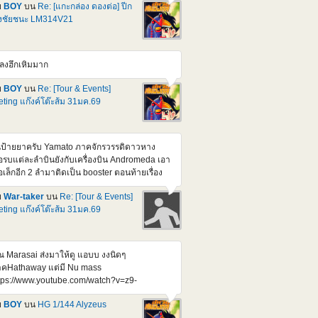
ndam F91 Ver 2.0 (Harrison Madin Custom)
ย
BOY
บน
Re: [แกะกล่อง ดองต่อ] ปีก
วนี้มีสอง Ver. ก็ออกไปละ อีกตัวที่รอลุ้น ก็เป็น MG
่งชัยชนะ LM314V21
312V04+SD-VB03A V-Dash Gundam ที่แค่
กเป็นเฉพาะ Pack เสริมมาก็เบางบหน่อย หรือมัด
มมาก็ได้แหละ ช่วงๆนี้นี่ Formula , silhouette
ลงฮึกเหิมมาก
ังทยอยไล่ออกมา ทีละตัวๆแหละ อ้างอิง
tps://gundam.fandom.com/wiki/Prototype_Victory_2_Gundam
ย
BOY
บน
Re: [Tour & Events]
างอิง
ting แก๊งค์โต๊ะส้ม 31มค.69
tps://gundam.fandom.com/wiki/Mobile_Suit_Crossbone_Gundam:_Steel_7
้นป้ายยาครับ Yamato ภาคจักรวรรดิดาวหาง
ือรบแต่ละลำบินยังกับเครื่องบิน Andromeda เอา
ือเล็กอีก 2 ลำมาติดเป็น booster ตอนท้ายเรื่อง
ือรบทำงานโดยใช้คน ๆ เดียว ระบบสั่งการด้วย
ย
War-taker
บน
Re: [Tour & Events]
ียงแหกปากของกับตัน
ting แก๊งค์โต๊ะส้ม 31มค.69
tps://www.youtube.com/watch?
=qWq1H9a9Jyo
ณ Marasai ส่งมาให้ดู แอบบ งงนิดๆ
คHathaway แต่มี Nu mass
tps://www.youtube.com/watch?v=z9-
h_zD2g&feature=youtu.be
ย
BOY
บน
HG 1/144 Alyzeus