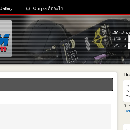
Gallery
Gunpla คืออะไร
ยินดีต้อนรับค
ชื่อผู้ใช้งาน:
รหัสผ่าน:
Th
เด
เห
พ่
เห
โด
ซื
u
Den
ปก