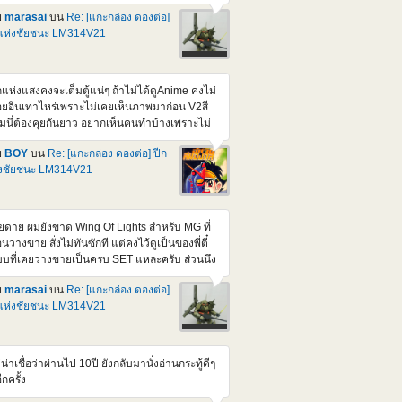
่นอน
ย
marasai
บน
Re: [แกะกล่อง ดองต่อ]
tps://www.gundamkitscollection.com/2025/11/p-
แห่งชัยชนะ LM314V21
ndai-mg-1100-cluster-gundam-mission.html
บเศร้าใจ ทำไมออก 2nd Batch แล้วมันขยับ
คาขึ้น เหมือนตอน Re-GZ Ver. 1.5 ตอนนั้นผม
ยไม่ได้สอยตามคุณ BOY แต่ไว้ค่อยหาเก็บร้าน
กแห่งแสงคงจะเต็มตู้แน่ๆ ถ้าไม่ได้ดูAnime คงไม่
ราคาเอาแหละ ความอยากน้อยลงนิดหน่อย
อยอินเท่าไหร่เพราะไม่เคยเห็นภาพมาก่อน V2สี
ราะมี Ver เก่าไว้นานละกะ ตัวถือปืน AKA ทำเอา
้มนี่ต้องคุยกันยาว อยากเห็นคนทำบ้างเพราะไม่
มาก RE-GZ Custom ถือ AKA ซะงั้นจุดขยับใหม่
อยเห็นใครประกอบและทำสีเท่าไหร่เลย
นเลยได้มาจากตัวนี้แหละ ชิ้นส่วนเหลือเลยเยอะ
ย
BOY
บน
Re: [แกะกล่อง ดองต่อ] ปีก
0ติดPack นี่ก็สวยๆหลายตัวนะครับ มีชอบPack
ยแต่ไม่สามารถขึ้นได้ครบทั้งตัว
่งชัยชนะ LM314V21
นพิเศษไหม ว่าจะหามาลองใส่ F80บ้าง ว่าแต่จะ
ดู Victory sub Thai ยากเหมือนกันนะครับ ท้าย
ดชอบข้อมูลอ้างอิงที่แนบมาด้วย
ียดาย ผมยังขาด Wing Of Lights สำหรับ MG ที่
นวางขาย สั่งไม่ทันซักที แต่คงไว้ดูเป็นของพี่ตี๋
บที่เคยวางขายเป็นครบ SET แหละครับ ส่วนนึง
เอาตัวหุ่น V2 มาทำสีเข้ม ให้เป็นตัวในภาค
ย
marasai
บน
Re: [แกะกล่อง ดองต่อ]
ossbone ที่ Bandai ยังไม่ทำ ส่วนตัว ชอบหุ่นประ
แห่งชัยชนะ LM314V21
าดๆ ในภาค steel 7 ทีเป็นภาคเกี่ยวเนื่องกับ
ossbone, F90 และ Victory ตอนนี้ ที่นอกเหนือ
ก Crossbone Gundam รุ่นต่างๆ ที่เป็นตัวหลัก
งภาค มีออกมาเพิ่มจำนวนนึงละ เช่น RE/100
่น่าเชื่อว่าผ่านไป 10ปี ยังกลับมานั่งอ่านกระทู้ดีๆ
-07B Vigna-Ghina II [Jupiter Battle Ver.] ตัว
อีกครั้ง
ง กับ MG F90 + Intercept Pack ตัวนึง แล้วก็ MG