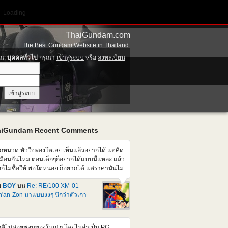
Loading
ThaiGundam.com
The Best Gundam Website in Thailand.
ุณ,
บุคคลทั่วไป
กรุณา
เข้าสู่ระบบ
หรือ
ลงทะเบียน
aiGundam Recent Comments
็กหนวด หัวใจพองโตเลย เห็นแล้วอยากได้ แต่คิด
มือนกันไหม ตอนเด็กๆก็อยากได้แบบนี้แหละ แล้ว
อก็ไม่ซื้อให้ พอโตหน่อย ก็อยากได้ แต่ราคามันไม่
มือนตอนเด็กๆแล้วสิ แต่คนที่บ้านก็อาจจะไม่ให้
ย
BOY
บน
Re: RE/100 XM-01
้ออีก เศร้าเคล้าน้ำตา
'an-Zon มาแบบงงๆ นึกว่าตัวเก่า
ติไม่ค่อยชอบของใหญ่ ๆ โดยไม่จำเป็น PG ,