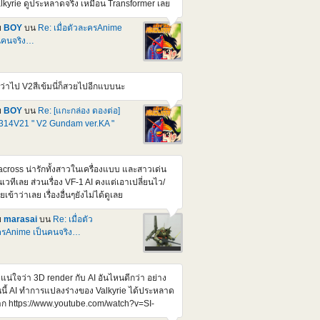
lkyrie ดูประหลาดจริง เหมือน Transformer เลย
mg src="https://img2.pic.in.th/DEn2.jpg"
t="DEn2" border="0"></a> <a
ย
BOY
บน
Re: เมื่อตัวละครAnime
ef="https://pic.in.th/image/DEn3.UJCW8L">
นคนจริง…
img
c="https://img1.pic.in.th/images/DEn3.jpg"
t="DEn3" border="0"></a> <a
ว่าไป V2สีเข้มนี่ก็สวยไปอีกแบบนะ
ef="https://pic.in.th/image/DEn4.UJGa1C">
img
ย
BOY
บน
Re: [แกะกล่อง ดองต่อ]
c="https://img1.pic.in.th/images/DEn4.jpg"
14V21 " V2 Gundam ver.KA "
t="DEn4" border="0"></a> <a
ef="https://pic.in.th/image/DEn5.UJGrwv">
mg src="https://img2.pic.in.th/DEn5.jpg"
t="DEn5" border="0"></a> หน้าตาหล่อขึ้นกว่า
cross น่ารักทั้งสาวในเครื่องแบบ และสาวเด่น
ิม สัดส่วนดูสมส่วนขึ้น น่าจะสูงกว่า 1/100 เกรด
เวทีเลย ส่วนเรื่อง VF-1 AI คงแต่เอาเปลี่ยนไว/
่า Credit : Gundamkitscollection เจ้าเก่าดั้งเดิม
ายเข้าว่าเลย เรื่องอื่นๆยังไม่ได้ดูเลย
วนี้ ก็มีตัวเก่า ยุคโบราณอยู่แหละ แต่เปลี่ยนมือ
นแบบชุดแต่งที่ขยับข้อนิ้วได้หมด สมันนั้นสั่งจาก
ย
marasai
บน
Re: เมื่อตัว
J /สรุปตัวเก่าเลยรอดจากการถูกผ่าดัดแปลงไป
รAnime เป็นคนจริง…
ละ พวกตัวเก่าๆ Ball joint ย้วยๆไปหมดละเห็น
นก่อนๆ มีคนถามหา Ball Joint ขา ตัวใดตัวนึงไว้
ลองหาดู แต่อาจจะยาก เพราะส่วนใหญ่ผมจะตัด
่แน่ใจว่า 3D render กับ AI อันไหนดีกว่า อย่าง
กจากแผง จะไม่รู้ว่ามันเปน Parts เบอร์อะไรหนะ
นนี้ AI ทำการแปลงร่างของ Valkyrie ได้ประหลาด
เซ็งก็ตรงที่ แววจะเปน P ไปตลอดหลังจากนี้
ก https://www.youtube.com/watch?v=SI-
NRkQVE https://www.youtube.com/watch?