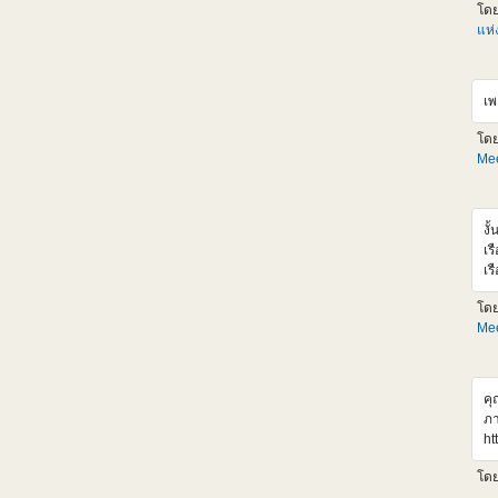
Gu
โด
ตั
แห
LM
ออ
รว
เพ
กล
ht
โด
อ้
Mee
ht
งั
เร
เร
เร
โด
เส
Mee
ht
v
คุ
ภา
ht
r4
โด