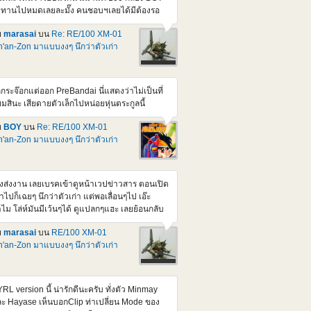
tps://www.youtube.com/watch?v=U0kAdHrrHII
บทานไปหมดเลยละมั๊ง คนชอบฯเลยได้มีต้องรอ
องนี้มีข่าว + รีวิวโมจีนเยอะดี แถมเสียง AI ภาษา
บถัดๆไป แต่จะไม่อุดหนุนร้านพวกนั้นละยกเว้น มี
งกฤษด้วย
ย
marasai
บน
Re: RE/100 XM-01
วงลดราคาลงปกติ Series ตัวเล็กนี้ก็สวยๆเยอะ
'an-Zon มาแบบงงๆ นึกว่าตัวเก่า
่ถ้า P หมด ก็อ่วมหนักเลยนะครับ ยิ่งจะมีพวก
lhoulette กล่องสวยๆสมัยก่อนอีกนี่ มาได้ยาวๆเลย
วนเรื่องราคานี่ ดูคุ้มกว่า 1/144 HM D-seerd ที่ตั้ง
คาเท่าๆกันแหละ ยังไม่ได้สอย เพราะมีทั้งตัว
กกระจ๊อกแต่ออก PreBandai นี่แสดงว่าไม่เป็นที่
เร็จและตัวเก่าที่ต่อใส่กล่องไว้รอผ่า แต่ถ้าสอยคง
ยมสินะ เสียดายตัวเล็กไปหน่อยหุ่นตระกูลนี้
ามาทำสีขาวแทนแหละ ปล.ของภาคนี้ อยากเห็น
วของหัวหน้า ที่ตัวสีม่วง/สีเข้ม Berga giros ที่คน
ย
BOY
บน
Re: RE/100 XM-01
บ X2 ขับก่อนจะมาเปลี่ยนเปน X2 แหละ
'an-Zon มาแบบงงๆ นึกว่าตัวเก่า
tps://gundam.fandom.com/wiki/XM-
_Berga_Giros
ิ่งส่งงาน เลยเบรคเข้าดูหน้าเวปข่าวสาร ตอนเปิด
้าไปก็เฉยๆ นึกว่าตัวเก่า แต่พอเลื่อนๆไป เอ๊ะ
ไม โล่ห์มันมีเว้นๆได้ ดูแปลกๆแฮะ เลยย้อนกลับ
ดูรายละเอียด ปรากฏว่า หัวโล้น ไหล่กลมสอง
ย
marasai
บน
RE/100 XM-01
าง โล่ห์แยกสี่ส่วน นี่มันเป็นลูกจ๊อก ตัวที่ควรจะ
'an-Zon มาแบบงงๆ นึกว่าตัวเก่า
กก่อนหน้านี้นิ ไม่ใช่ตัวแรกจริงๆแหละ <a
ef="https://pic.in.th/image/DEn1.UJCNzP">
img
c="https://img1.pic.in.th/images/DEn1.jpg"
RL version นี้ น่ารักดีนะครับ ทั่งตัว Minmay
t="DEn1" border="0"></a> <a
ะ Hayase เห็นบอกClip ท่าเปลี่ยน Mode ของ
ef="https://pic.in.th/image/DEn2.UJCVqp">