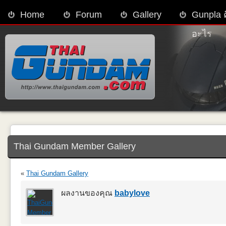
Home
Forum
Gallery
Gunpla 
อะไร
Thai Gundam Member Gallery
«
Thai Gundam Gallery
ผลงานของคุณ
babylove